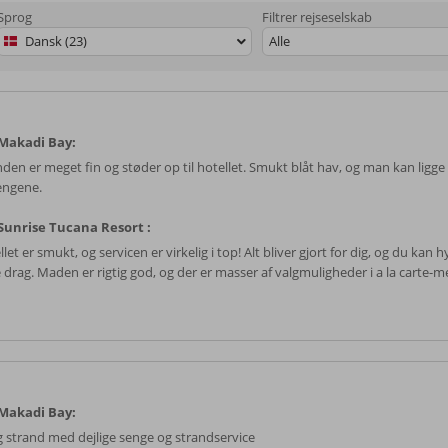
Sprog
Filtrer rejseselskab
Dansk (23)
Alle
Makadi Bay:
nden er meget fin og støder op til hotellet. Smukt blåt hav, og man kan ligge
engene.
unrise Tucana Resort :
let er smukt, og servicen er virkelig i top! Alt bliver gjort for dig, og du kan h
e drag. Maden er rigtig god, og der er masser af valgmuligheder i a la carte-
Makadi Bay:
ig strand med dejlige senge og strandservice