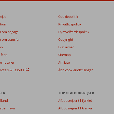
rejse
Cookiepolitik
tion
Privatlivspolitik
n om bagage
Dyrevelfærdsspolitik
n om transfer
Copyright
en
Disclaimer
ferie
Sitemap
 hoteller
Affiliate
otels & Resorts
Åbn cookieindstillinger
SER
TOP 10 AFBUDSREJSER
illund
Afbudsrejser til Tyrkiet
 København
Afbudsrejser til Alanya