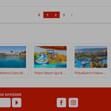
1
2
3
‹
›
Pickalbatros Dana Beach Resort
Titanic Beach Spa & Aqua Park
Pickalbatros Palace Resort
 OG NYHEDER