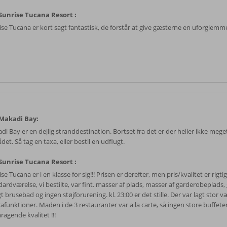
unrise Tucana Resort :
se Tucana er kort sagt fantastisk, de forstår at give gæsterne en uforglemmel
Makadi Bay:
i Bay er en dejlig stranddestination. Bortset fra det er der heller ikke meget 
et. Så tag en taxa, eller bestil en udflugt.
unrise Tucana Resort :
se Tucana er i en klasse for sig!!! Prisen er derefter, men pris/kvalitet er rigtig
ardværelse, vi bestilte, var fint. masser af plads, masser af garderobeplads,
gt brusebad og ingen støjforurening. kl. 23:00 er det stille. Der var lagt stor v
afunktioner. Maden i de 3 restauranter var a la carte, så ingen store buffeter
agende kvalitet !!!