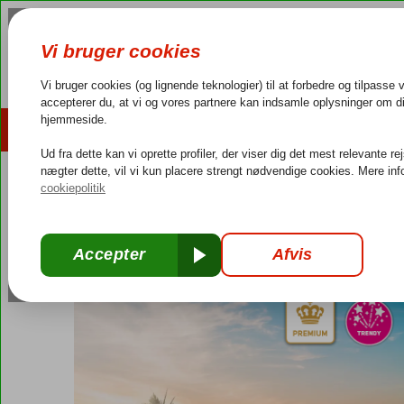
AFBUDSREJSER
REJSEMÅL
4,3/5 på Trustpilot
Dansk guideservice
40.000
Egypten
Forside
Rødehavet
Hurghada
Makadi Bay
Sunrise Tucan
Sunrise Tucana Resort
All Inclusive
-
Hotel