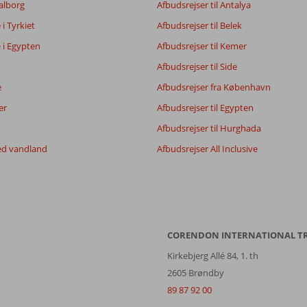
Aalborg
Afbudsrejser til Antalya
e i Tyrkiet
Afbudsrejser til Belek
e i Egypten
Afbudsrejser til Kemer
Afbudsrejser til Side
e
Afbudsrejser fra København
er
Afbudsrejser til Egypten
Afbudsrejser til Hurghada
ed vandland
Afbudsrejser All Inclusive
CORENDON INTERNATIONAL T
Kirkebjerg Allé 84, 1. th
2605 Brøndby
89 87 92 00