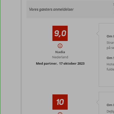
Vores gæsters anmeldelser
9,0
Om 
Stra
på s
Nadia
Nederland
Om S
Med partner
,
17 oktober 2023
Hotel
fuld
10
Om 
Dejl