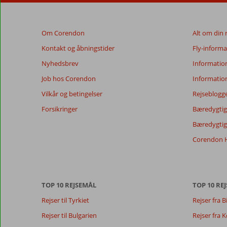
Om Corendon
Alt om din 
Kontakt og åbningstider
Fly-informa
Nyhedsbrev
Informatio
Job hos Corendon
Informatio
Vilkår og betingelser
Rejseblogg
Forsikringer
Bæredygtig 
Bæredygtige
Corendon H
TOP 10 REJSEMÅL
TOP 10 REJ
Rejser til Tyrkiet
Rejser fra B
Rejser til Bulgarien
Rejser fra