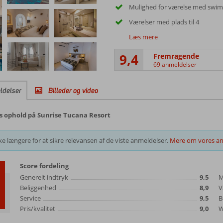
Mulighed for værelse med swi
Værelser med plads til 4
Læs mere
9,4
Fremragende
69 anmeldelser
ldelser
Billeder og video
s ophold på Sunrise Tucana Resort
e længere for at sikre relevansen af de viste anmeldelser.
Mere om vores an
Score fordeling
Generelt indtryk
9,5
M
Beliggenhed
8,9
V
Service
9,5
B
Pris/kvalitet
9,0
W