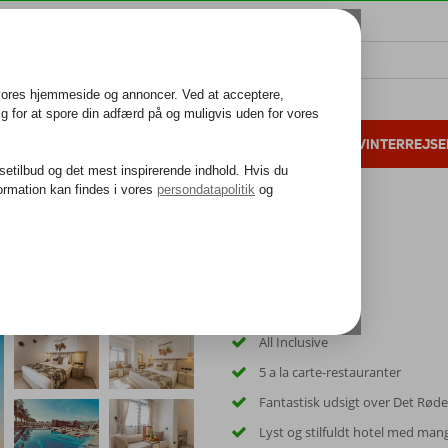
ALL INCLUSIVE
FAMILIEFERIE
VINTERREJSE
 danske gæster i 2025
25 års erfaring
a Resort
All Inclusive
5 a la carte-restauranter
Fantastisk udsigt over Det Rød
Lyst og stilfuldt hotel med mange