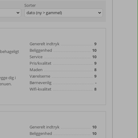
Sorter
dato (ny > gammel)
Generelt indtryk
9
Beliggenhed
10
 behageligt
Service
10
Pris/kvalitet
9
Maden
8
Værelserne
9
ygge dig i
Børnevenlig
-
menuen.
Wifi-kvalitet
8
Generelt indtryk
10
Beliggenhed
10