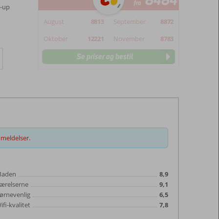
8484
fra
m-up
August
8813
September
8872
Oktober
12221
November
8783
Se priser og bestil
meldelser.
aden
8,9
ærelserne
9,1
ørnevenlig
6,5
ifi-kvalitet
7,8