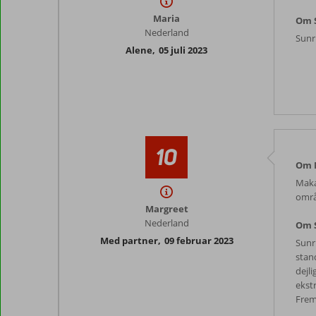
Maria
Om S
Nederland
Sunri
Alene
,
05 juli 2023
10
Om 
Makad
områd
Margreet
Nederland
Om S
Med partner
,
09 februar 2023
Sunri
stand
dejli
ekstr
Fremr