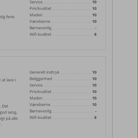
Service
10
Pris/kvalitet
10
Maden
10
ig ferie.
Værelserne
10
Børnevenlig
-
Wifi-kvalitet
8
Generelt indtryk
10
Beliggenhed
10
at lave i
Service
10
Pris/kvalitet
10
Maden
10
Værelserne
10
. Det
Børnevenlig
-
 god seng,
Wifi-kvalitet
8
ægt på alle
.