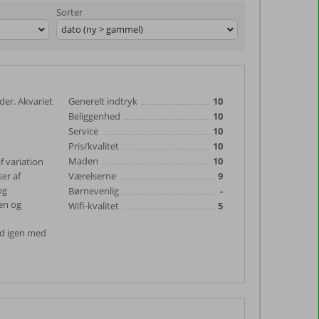
Sorter
dato (ny > gammel)
der. Akvariet
Generelt indtryk
10
Beliggenhed
10
Service
10
Pris/kvalitet
10
Maden
10
 variation
er af
Værelserne
9
og
Børnevenlig
-
ren og
Wifi-kvalitet
5
ted igen med