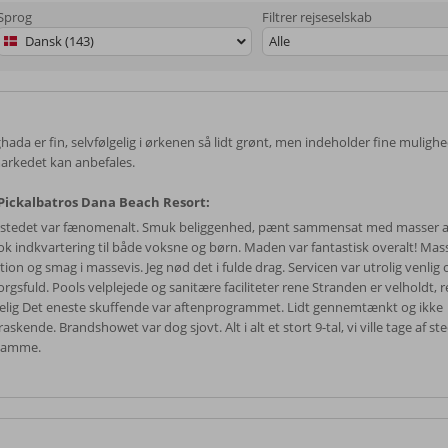
Sprog
Filtrer rejseselskab
Dansk (143)
Alle
ada er fin, selvfølgelig i ørkenen så lidt grønt, men indeholder fine mulighe
arkedet kan anbefales.
ickalbatros Dana Beach Resort:
estedet var fænomenalt. Smuk beliggenhed, pænt sammensat med masser af
ok indkvartering til både voksne og børn. Maden var fantastisk overalt! Mass
tion og smag i massevis. Jeg nød det i fulde drag. Servicen var utrolig venlig 
rgsfuld. Pools velplejede og sanitære faciliteter rene Stranden er velholdt, 
elig Det eneste skuffende var aftenprogrammet. Lidt gennemtænkt og ikke
askende. Brandshowet var dog sjovt. Alt i alt et stort 9-tal, vi ville tage af s
samme.