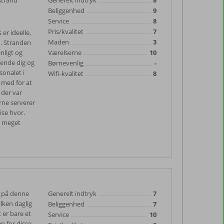
strand
Generelt indtryk
8
Beliggenhed
9
Service
8
Pris/kvalitet
7
er ideelle,
Maden
3
d. Stranden
nligt og
Værelserne
10
kende dig og
Børnevenlig
-
sonalet i
Wifi-kvalitet
8
 med for at
 der var
rne serverer
ise hvor.
e meget
t på denne
Generelt indtryk
7
ilken daglig
Beliggenhed
7
 er bare et
Service
10
n for disse