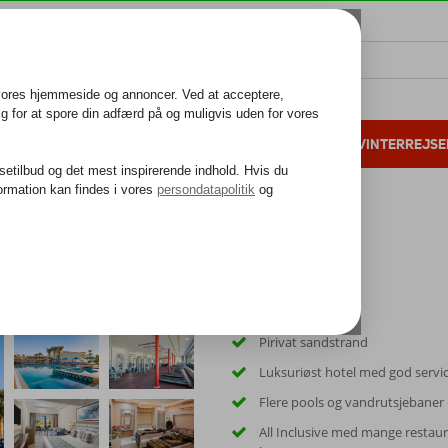
ALL INCLUSIVE
FAMILIEFERIE
VINTERREJSE
 danske gæster i 2025
25 års erfaring
sort
Pirivat sandstrand
Luksuriøst hotel med god servi
Flere pools og vandrutsjebaner
All Inclusive med mange restau