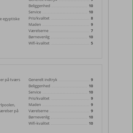
Beliggenhed
10
Service
10
Pris/kvalitet
8
ge egyptiske
Maden
9
Værelserne
7
Børnevenlig
10
Wifi-kvalitet
5
ker på tværs
Generelt indtryk
9
Beliggenhed
10
Service
10
Pris/kvalitet
9
Maden
9
rlpoolen,
værelser på
Værelserne
9
Børnevenlig
10
Wifi-kvalitet
10