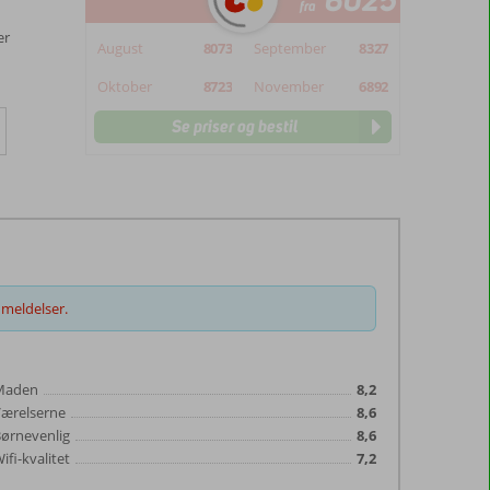
6025
fra
er
August
8073
September
8327
Oktober
8723
November
6892
Se priser og bestil
meldelser.
Maden
8,2
Værelserne
8,6
ørnevenlig
8,6
ifi-kvalitet
7,2