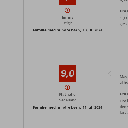
Om P
Jimmy
4. g
Belgie
gæst
Familie med mindre børn
,
13 juli 2024
9,0
Mass
af ho
Om P
Nathalie
Nederland
Fint
den 
Familie med mindre børn
,
11 juli 2024
førs