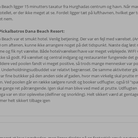
 Beach ligger 15 minutters taxatur fra Hurghadas centrum og havn. Når man
otellet, er der ikke meget at se. Fordel: ligger tæt på lufthavnen, hvilket gør
t nem.
ickalbatros Dana Beach Resort:
 Beach var et smukt hotel. Venlig betjening. Der var en fejl med værelset. (A
0 om aftenen, kunne ikke arrangere noget på det tidspunkt. Næste dag løst
e og fik nyt værelse. Både hotel/værelser/have var meget velplejede. WIFI
ikke så godt. På værelset og central indgang og restauranter fungerede det g
eddere ved poolen fandt vi meget positive, så trods mange mennesker var p
le. Underholdningsudbuddet var relativt begrænset. De samme aktiviteter gik 
var fine butikker på den anden side af gaden, hvor man virkelig skal prutte
en. Ved poolen går en række sælgere rundt og booker udflugter, også til "spa
e gange ret påtrængende. Igen skal man blive ved med at prutte. Udflugte
ga var en stor oplevelse (delfiner og snorkling). Helt sikkert værd at gentage
er helt sikkert tilbage igen