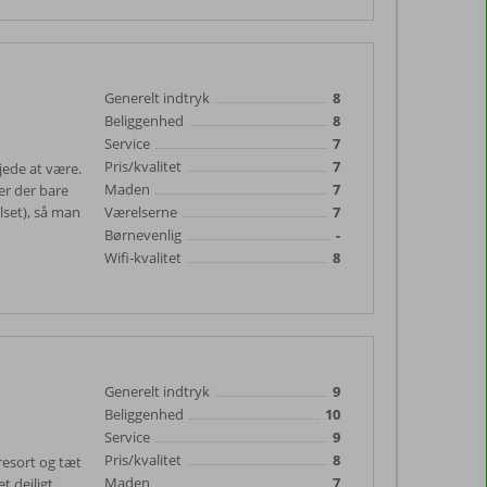
Generelt indtryk
8
Beliggenhed
8
Service
7
Pris/kvalitet
7
jede at være.
Maden
7
er der bare
lset), så man
Værelserne
7
Børnevenlig
-
Wifi-kvalitet
8
Generelt indtryk
9
Beliggenhed
10
Service
9
Pris/kvalitet
8
resort og tæt
Maden
7
t dejligt