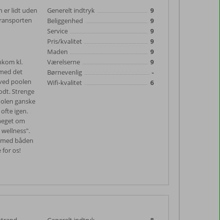
 er lidt uden
Generelt indtryk
9
 transporten
Beliggenhed
9
Service
9
Pris/kvalitet
9
Maden
9
nkom kl.
Værelserne
9
 med det
Børnevenlig
-
 ved poolen
Wifi-kvalitet
6
odt. Strenge
oolen ganske
ofte igen.
 meget om
 wellness".
n med båden
 for os!