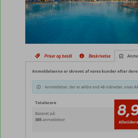
Priser og bestil
Beskrivelse
Anme
Anmeldelserne er skrevet af vores kunder efter der
Anmeldelser, der er ældre end 48 måneder, vises ikk
Totalscore
8,
Baseret på:
305
anmeldelser
Alletider