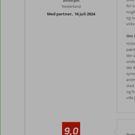
Anonym
for o
Nederland
nogle
Med partner
,
16 juli 2024
og n
virk
Om P
Hote
pænt 
der 
smile
der i
synes
anim
sted
og hv
ville
9,0
Byen