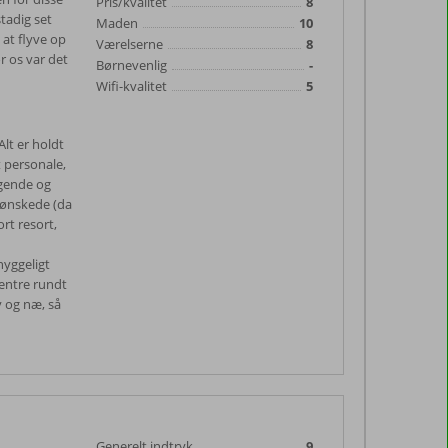
Pris/kvalitet
8
stadig set
Maden
10
 at flyve op
Værelserne
8
r os var det
Børnevenlig
-
Wifi-kvalitet
5
lt er holdt
t personale,
ngende og
i ønskede (da
rt resort,
hyggeligt
lentre rundt
ny og næ, så
Generelt indtryk
9