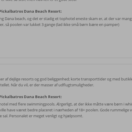
ickalbatros Dana Beach Resort:
ang Dana beach, og det er stadig et tophotel eneste skam er, at der var man
er, så poolen var lukket 3 gange (lad ikke små børn bære en pamper)
er af dejlige resorts og god beliggenhed; korte transporttider og med butik
tellet. Når du vil, er der masser af udflugtsmuligheder.
ickalbatros Dana Beach Resort:
 hotel med flere swimmingpools. Ærgerligt, at der ikke måtte være børn i whi
ville have været bedre placeret i nærheden af 18+ poolen. Gode rummelige 
te sal. Personalet er meget venligt og hjælpsomt.