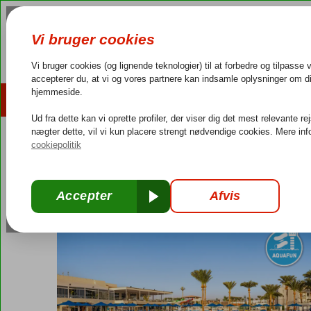
AFBUDSREJSER
REJSEMÅL
4,3/5 på Trustpilot
Dansk guideservice
40.000
Egypten
Forside
Rødehavet
Hurghada
Pickalbatros Dana Beach Re
Pickalbatros Dana Beach Resort
All Inclusive
-
Hotel