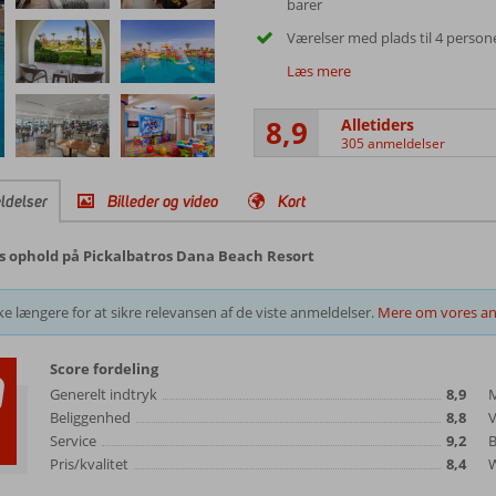
barer
Værelser med plads til 4 person
Læs mere
8,9
Alletiders
305 anmeldelser
ldelser
Billeder og video
Kort
es ophold på Pickalbatros Dana Beach Resort
e længere for at sikre relevansen af de viste anmeldelser.
Mere om vores an
Score fordeling
9
Generelt indtryk
8,9
Beliggenhed
8,8
s
Service
9,2
B
Pris/kvalitet
8,4
W