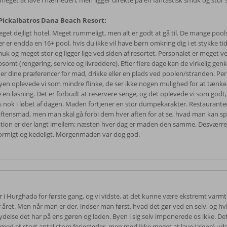
 meget at lave i nærheden, men ligger direkte på en fantastisk smuk og stor 
ickalbatros Dana Beach Resort:
get dejligt hotel. Meget rummeligt, men alt er godt at gå til. De mange pools 
r er endda en 16+ pool, hvis du ikke vil have børn omkring dig i et stykke ti
uk og meget stor og ligger lige ved siden af resortet. Personalet er meget ve
psomt (rengøring, service og livreddere). Efter flere dage kan de virkelig gen
er dine præferencer for mad, drikke eller en plads ved poolen/stranden. Per
yen oplevede vi som mindre flinke, de ser ikke nogen mulighed for at tænke
e en løsning. Det er forbudt at reservere senge, og det oplevede vi som godt,
s nok i løbet af dagen. Maden fortjener en stor dumpekarakter. Restaurante
 aftensmad, men man skal gå forbi dem hver aften for at se, hvad man kan sp
ation er der langt imellem; næsten hver dag er maden den samme. Desværr
ormigt og kedeligt. Morgenmaden var dog god.
ar i Hurghada for første gang, og vi vidste, at det kunne være ekstremt varm
f året. Men når man er der, indser man først, hvad det gør ved en selv, og hv
ydelse det har på ens gøren og laden. Byen i sig selv imponerede os ikke. Det
 med et stort antal store feriesteder, men med ikke meget at lave (alene) ude