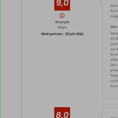
9,0
Dana
for h
mege
Anonym
Om P
Belgie
Dana
Med partner
,
23 juli 2024
23.3
samm
var 
livr
stil
Der 
pris
Nogl
La Ve
Komm
8,0