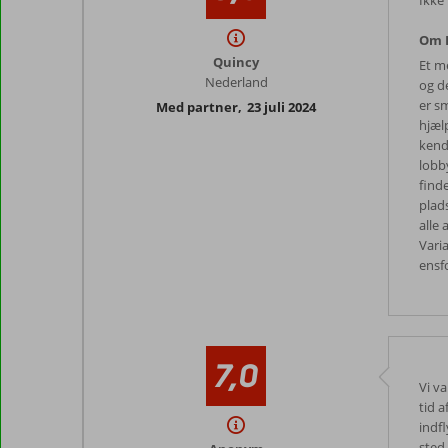
Ikke
Om P
Quincy
Et me
Nederland
og de
er sm
Med partner
,
23 juli 2024
hjæl
kend
lobb
find
plad
alle
Vari
ensf
7,0
Vi v
tid a
indfl
sted