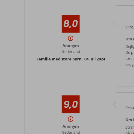
8,0
Vi t
Om P
Anonym
Dejl
Nederland
De p
for 
Familie med store børn
,
04 juli 2024
brug
9,0
Resor
Om P
Anonym
Stra
Nederland
på lu