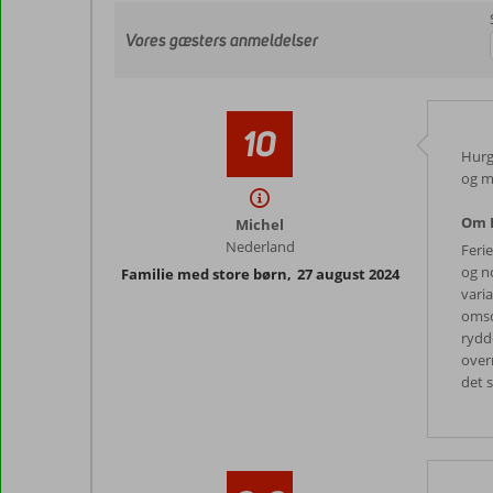
Vores gæsters anmeldelser
10
Hurgh
og m
Om P
Michel
Nederland
Feri
og n
Familie med store børn
,
27 august 2024
varia
omso
rydd
overr
det 