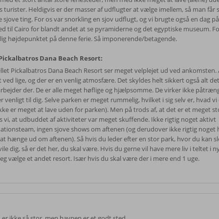
s turister. Heldigvis er der masser af udflugter at vælge imellem, så man får 
 sjove ting. For os var snorkling en sjov udflugt, og vi brugte også en dag på
ed til Cairo for blandt andet at se pyramiderne og det egyptiske museum. Fo
elig højdepunktet på denne ferie. Så imponerende/betagende.
ickalbatros Dana Beach Resort:
llet Pickalbatros Dana Beach Resort ser meget velplejet ud ved ankomsten. A
ved lige, og der er en venlig atmosfære. Det skyldes helt sikkert også alt de
arbejder der. De er alle meget høflige og hjælpsomme. De virker ikke påtræ
r venligt til dig. Selve parken er meget rummelig, hvilket i sig selv er, hvad v
kke er meget at lave uden for parken). Men på trods af, at det er et meget sto
 vi, at udbuddet af aktiviteter var meget skuffende. Ikke rigtig noget aktivt
ationsteam, ingen sjove shows om aftenen (og derudover ikke rigtig noget 
 at hænge ud om aftenen). Så hvis du leder efter en stor park, hvor du kan s
ile dig, så er det her, du skal være. Hvis du gerne vil have mere liv i teltet i 
 jeg vælge et andet resort. Især hvis du skal være der i mere end 1 uge.
 er ikke så stor, men havnen er et godt sted.