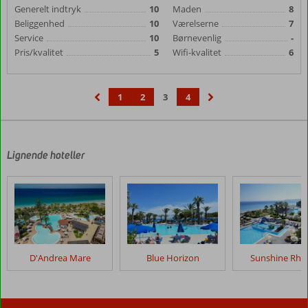
Generelt indtryk
10
Maden
8
Beliggenhed
10
Værelserne
7
Service
10
Børnevenlig
-
Pris/kvalitet
5
Wifi-kvalitet
6
1
2
3
4
‹
›
Lignende hoteller
D'Andrea Mare
Blue Horizon
Sunshine Rho