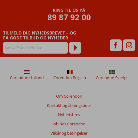
RING TIL OS PÅ
89 87 92 00
TILMELD DIG NYHEDSBREVET – OG
FÅ GODE TILBUD OG NYHEDER
Corendon Holland
Corendon Belgien
Corendon Sverige
Om Corendon
Kontakt og åbningstider
Nyhedsbrev
Job hos Corendon
Vilkår og betingelser