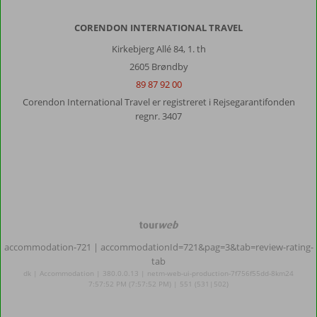
CORENDON INTERNATIONAL TRAVEL
Kirkebjerg Allé 84, 1. th
2605 Brøndby
89 87 92 00
Corendon International Travel er registreret i Rejsegarantifonden
regnr. 3407
TourWeb
©
accommodation-721
| accommodationId=721&pag=3&tab=review-rating-
NetMatch
tab
dk | Accommodation | 380.0.0.13 | netm-web-ui-production-7f756f55dd-8km24
7:57:52 PM (7:57:52 PM) | 551 (531|502)