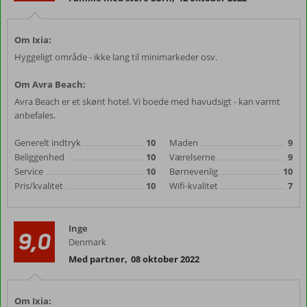
Om Ixia:
Hyggeligt område - ikke lang til minimarkeder osv.
Om Avra Beach:
Avra Beach er et skønt hotel. Vi boede med havudsigt - kan varmt
anbefales.
Generelt indtryk
10
Maden
9
Beliggenhed
10
Værelserne
9
Service
10
Børnevenlig
10
Pris/kvalitet
10
Wifi-kvalitet
7
Inge
9,0
Denmark
Med partner
,
08 oktober 2022
Om Ixia: