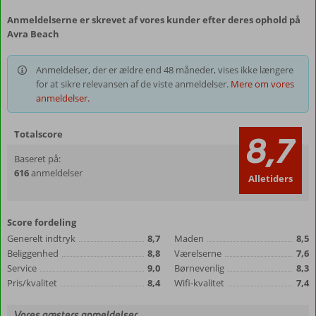
Anmeldelserne er skrevet af vores kunder efter deres ophold på
Avra Beach
Anmeldelser, der er ældre end 48 måneder, vises ikke længere
for at sikre relevansen af de viste anmeldelser.
Mere om vores
anmeldelser.
Totalscore
8,7
Baseret på:
616
anmeldelser
Alletiders
Score fordeling
Generelt indtryk
8,7
Maden
8,5
Beliggenhed
8,8
Værelserne
7,6
Service
9,0
Børnevenlig
8,3
Pris/kvalitet
8,4
Wifi-kvalitet
7,4
Vores gæsters anmeldelser