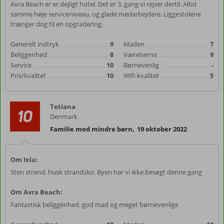
Avra Beach er er dejligt hotel. Det er 3. gang vi rejser dertil. Altid
samme høje serviceniveau, og glade medarbejdere. Liggestolene
trænger dog til en opgradering.
Generelt indtryk
9
Maden
7
Beliggenhed
8
Værelserne
9
Service
10
Børnevenlig
-
Pris/kvalitet
10
Wifi-kvalitet
5
Tetiana
10
Denmark
Familie med mindre børn
,
19 oktober 2022
Om Ixia:
Sten strand, husk strandsko. Byen har vi ikke besøgt denne gang
Om Avra Beach:
Fantastisk beliggenhed, god mad og meget børnevenlige