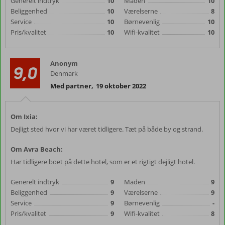
Generelt indtryk
10
Maden
10
Beliggenhed
10
Værelserne
8
Service
10
Børnevenlig
10
Pris/kvalitet
10
Wifi-kvalitet
10
Anonym
9,0
Denmark
Med partner
,
19 oktober 2022
Om Ixia:
Dejligt sted hvor vi har været tidligere. Tæt på både by og strand.
Om Avra Beach:
Har tidligere boet på dette hotel, som er et rigtigt dejligt hotel.
Generelt indtryk
9
Maden
9
Beliggenhed
9
Værelserne
9
Service
9
Børnevenlig
-
Pris/kvalitet
9
Wifi-kvalitet
8