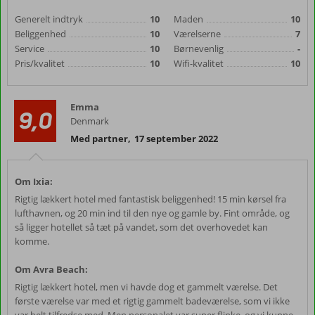
Generelt indtryk
10
Maden
10
Beliggenhed
10
Værelserne
7
Service
10
Børnevenlig
-
Pris/kvalitet
10
Wifi-kvalitet
10
Emma
9,0
Denmark
Med partner
,
17 september 2022
Om Ixia:
Rigtig lækkert hotel med fantastisk beliggenhed! 15 min kørsel fra
lufthavnen, og 20 min ind til den nye og gamle by. Fint område, og
så ligger hotellet så tæt på vandet, som det overhovedet kan
komme.
Om Avra Beach:
Rigtig lækkert hotel, men vi havde dog et gammelt værelse. Det
første værelse var med et rigtig gammelt badeværelse, som vi ikke