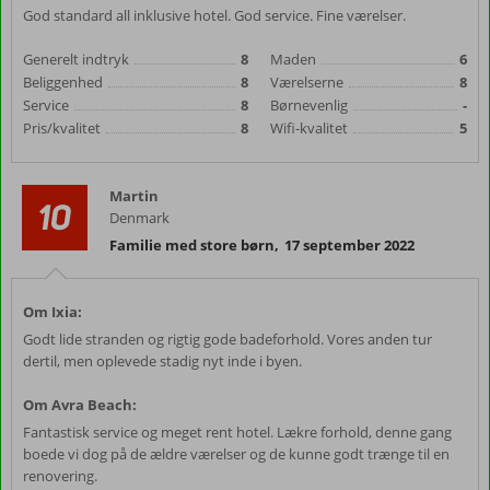
God standard all inklusive hotel. God service. Fine værelser.
Generelt indtryk
8
Maden
6
Beliggenhed
8
Værelserne
8
Service
8
Børnevenlig
-
Pris/kvalitet
8
Wifi-kvalitet
5
Martin
10
Denmark
Familie med store børn
,
17 september 2022
Om Ixia:
Godt lide stranden og rigtig gode badeforhold. Vores anden tur
dertil, men oplevede stadig nyt inde i byen.
Om Avra Beach:
Fantastisk service og meget rent hotel. Lækre forhold, denne gang
boede vi dog på de ældre værelser og de kunne godt trænge til en
renovering.