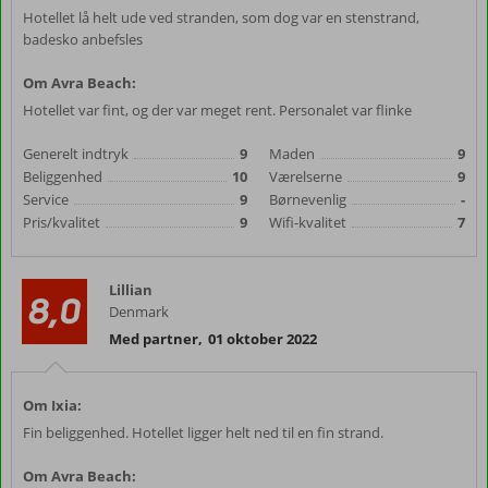
Hotellet lå helt ude ved stranden, som dog var en stenstrand,
badesko anbefsles
Om Avra Beach:
Hotellet var fint, og der var meget rent. Personalet var flinke
Generelt indtryk
9
Maden
9
Beliggenhed
10
Værelserne
9
Service
9
Børnevenlig
-
Pris/kvalitet
9
Wifi-kvalitet
7
Lillian
8,0
Denmark
Med partner
,
01 oktober 2022
Om Ixia:
Fin beliggenhed. Hotellet ligger helt ned til en fin strand.
Om Avra Beach: