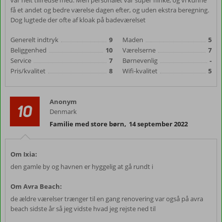
var helt tilfredse med. Men personalet var super flinke, og vi kunne
få et andet og bedre værelse dagen efter, og uden ekstra beregning.
Dog lugtede der ofte af kloak på badeværelset
Generelt indtryk
9
Maden
5
Beliggenhed
10
Værelserne
7
Service
7
Børnevenlig
-
Pris/kvalitet
8
Wifi-kvalitet
5
Anonym
10
Denmark
Familie med store børn
,
14 september 2022
Om Ixia:
den gamle by og havnen er hyggelig at gå rundt i
Om Avra Beach:
de ældre værelser trænger til en gang renovering var også på avra
beach sidste år så jeg vidste hvad jeg rejste ned til