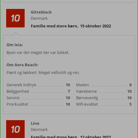
Gitteblack
10
Denmark
Familie med store børn
,
15 oktober 2022
Om Ixia:
Byen var der meget der var lukket.
Om Avra Beach:
Pænt og lækkert. Meget velholdt og ren.
Generelt indtryk
10
Maden
8
Beliggenhed
7
Værelserne
10
Service
10
Børnevenlig
10
Pris/kvalitet
10
Wifi-kvalitet
5
Line
10
Denmark
Familie med store børn
,
12 oktober 2022