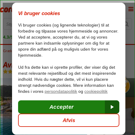
4,3/5 på Trustpilot
Grækenland
Forside
Rhodos
Ixia
Avra Beach
Avra Beach
All Inclusive
-
Hotel