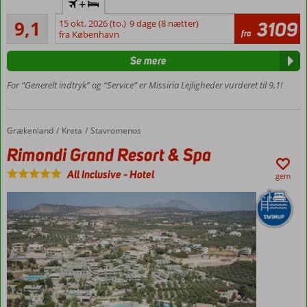
utallige
+
lejlighedskompleks
øer,
Fremragende
9,1
15 okt. 2026 (to.)
9 dage (8 nætter)
3109
2- og 3-
som
179
fra
fra København
værelses
anmeldelser
ligger
lejligheder
spredt
Se mere
Muligt at
i
tilkøbe
det
For “Generelt indtryk” og “Service” er Missiria Lejligheder vurderet til 9,1!
morgenmad
Ægæiske
hav
Missiria
og
Beach:
Grækenland
Rimondi Grand Resort & Spa
Forside
Kreta
Stavromenos
det
ca. 250
Rimondi Grand Resort & Spa
Ioniske
m
hav
Rethymnon
All Inclusive
-
Hotel
gem
ud
centrum:
for
ca. 3,5 km
fastlandet
–
her
er
således
rig
mulighed
for