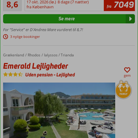
Alletiders
og tæt
holder
8,6
17 okt. 2026 (lø.)
8 dage (7 nætter)
7049
666
fra
på
fra København
ferie
anmeldelser
Trianda
i
Se mere
Grækenland.
Restaurant
Det
med
For “Service” er D'Andrea Mare vurderet til 8,7!
er
temaaftener
3 nylige bookinger
dog
Varieret
langt
animationsprogram
fra
Grækenland
Emerald Lejligheder
Forside
Rhodos
Ialyssos / Trianda
kun
den
Emerald Lejligheder
græske
Uden pension
-
Lejlighed
gæstfrihed,
gem
der
gennem
årene
har
sikret
Grækenland
en
favoritstatus,
når
ferien