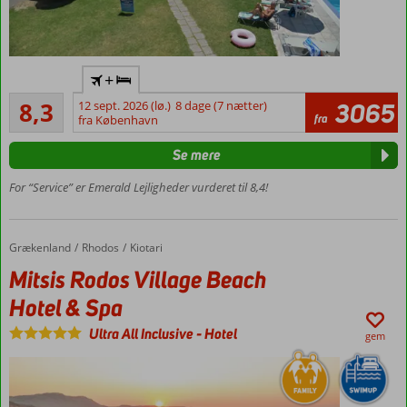
skal
vælges.
Grækenland
Tæt på
har
+
stranden
mere
Meget godt
end
8,3
12 sept. 2026 (lø.)
8 dage (7 nætter)
3065
Morgenmad
506
fra
fra København
300
eller
anmeldelser
solskinsdage
halvpension
Se mere
om
er også
året
,
muligt
For “Service” er Emerald Lejligheder vurderet til 8,4!
fantastiske
Lejligheder
strande,
med plads
smuk
op til 4
Grækenland
Mitsis Rodos Village Beach Hotel & Spa
Forside
Rhodos
Kiotari
natur
og
Mitsis Rodos Village Beach
et
Hotel & Spa
utal
af
Ultra All Inclusive
-
Hotel
gem
spændende
historiske
og
kulturelle