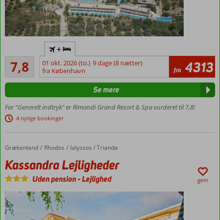
at
finde
den
perfekte
Privat
strand,
+
område på
hvis
Godt
stranden
7,8
01 okt. 2026 (to.)
9 dage (8 nætter)
4313
du
28
fra
med gratis
fra København
vil
anmeldelser
shuttleservice
nyde
Se mere
Lækre
en
værelser
afslappende
For “Generelt indtryk” er Rimondi Grand Resort & Spa vurderet til 7,8!
med
dag
4 nylige bookinger
plads til
i
4
solen
personer
i
Grækenland
Kassandra Lejligheder
Forside
Rhodos
Ialyssos / Trianda
løbet
Mulighed
Kassandra Lejligheder
af
for privat
din
pool
Uden pension
-
Lejlighed
gem
ferie
Smuk
i
udsigt
Grækenland.
over
bjerge