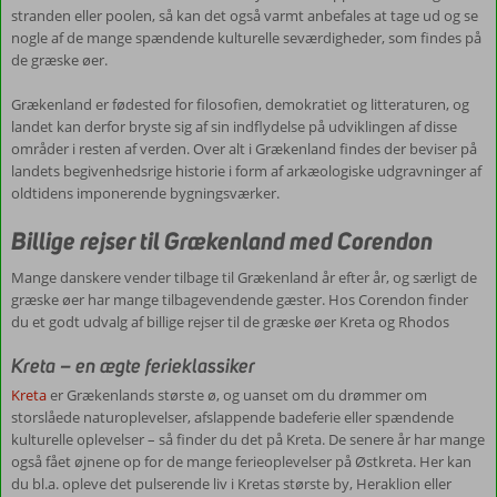
til
stranden eller poolen, så kan det også varmt anbefales at tage ud og se
den
nogle af de mange spændende kulturelle seværdigheder, som findes på
næste.
de græske øer.
Kløften
ender
Grækenland er fødested for filosofien, demokratiet og litteraturen, og
ud
landet kan derfor bryste sig af sin indflydelse på udviklingen af disse
i
områder i resten af verden. Over alt i Grækenland findes der beviser på
en
landets begivenhedsrige historie i form af arkæologiske udgravninger af
charmerende
oldtidens imponerende bygningsværker.
lille
kystby,
Billige rejser til Grækenland med Corendon
som
kun
Mange danskere vender tilbage til Grækenland år efter år, og særligt de
kan
græske øer har mange tilbagevendende gæster. Hos Corendon finder
nås
du et godt udvalg af billige rejser til de græske øer Kreta og Rhodos
med
båd
Kreta – en ægte ferieklassiker
eller
Kreta
er Grækenlands største ø, og uanset om du drømmer om
gennem
storslåede naturoplevelser, afslappende badeferie eller spændende
kløften.
kulturelle oplevelser – så finder du det på Kreta. De senere år har mange
også fået øjnene op for de mange ferieoplevelser på Østkreta. Her kan
Kultur
du bl.a. opleve det pulserende liv i Kretas største by, Heraklion eller
og