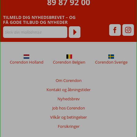
89 87 92 00
fødested
for
filosofien,
TILMELD DIG NYHEDSBREVET – OG
FÅ GODE TILBUD OG NYHEDER
demokratiet
og
litteraturen,
og
landet
kan
derfor
Corendon Holland
Corendon Belgien
Corendon Sverige
bryste
sig
af
Om Corendon
sin
Kontakt og åbningstider
indflydelse
på
Nyhedsbrev
udviklingen
Job hos Corendon
af
disse
Vilkår og betingelser
områder
Forsikringer
i
resten