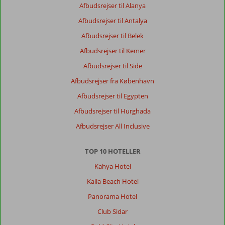
–
Afbudsrejser til Alanya
en
Afbudsrejser til Antalya
ægte
ferieklassiker
Afbudsrejser til Belek
Kreta
Afbudsrejser til Kemer
er
Afbudsrejser til Side
Grækenlands
største
Afbudsrejser fra København
ø,
Afbudsrejser til Egypten
og
uanset
Afbudsrejser til Hurghada
om
Afbudsrejser All Inclusive
du
drømmer
om
TOP 10 HOTELLER
storslåede
Kahya Hotel
naturoplevelser,
afslappende
Kaila Beach Hotel
badeferie
Panorama Hotel
eller
spændende
Club Sidar
kulturelle