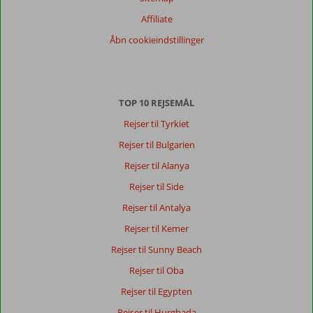
Billige
Affiliate
rejser
Åbn cookieindstillinger
til
Grækenland
med
Corendon
TOP 10 REJSEMÅL
Mange
danskere
Rejser til Tyrkiet
vender
Rejser til Bulgarien
tilbage
til
Rejser til Alanya
Grækenland
Rejser til Side
år
efter
Rejser til Antalya
år,
Rejser til Kemer
og
særligt
Rejser til Sunny Beach
de
Rejser til Oba
græske
øer
Rejser til Egypten
har
Rejser til Hurghada