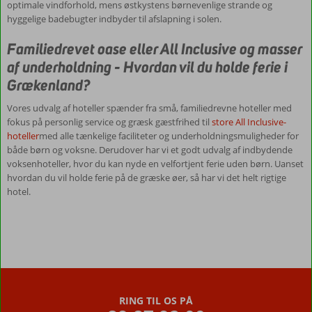
varmt
optimale vindforhold, mens østkystens børnevenlige strande og
anbefales
hyggelige badebugter indbyder til afslapning i solen.
at
tage
Familiedrevet oase eller All Inclusive og masser
ud
af underholdning - Hvordan vil du holde ferie i
og
Grækenland?
se
nogle
Vores udvalg af hoteller spænder fra små, familiedrevne hoteller med
af
fokus på personlig service og græsk gæstfrihed til
store All Inclusive-
de
hoteller
med alle tænkelige faciliteter og underholdningsmuligheder for
mange
både børn og voksne. Derudover har vi et godt udvalg af indbydende
spændende
voksenhoteller, hvor du kan nyde en velfortjent ferie uden børn. Uanset
kulturelle
hvordan du vil holde ferie på de græske øer, så har vi det helt rigtige
seværdigheder,
hotel.
som
findes
på
de
græske
øer.
Grækenland
RING TIL OS PÅ
er