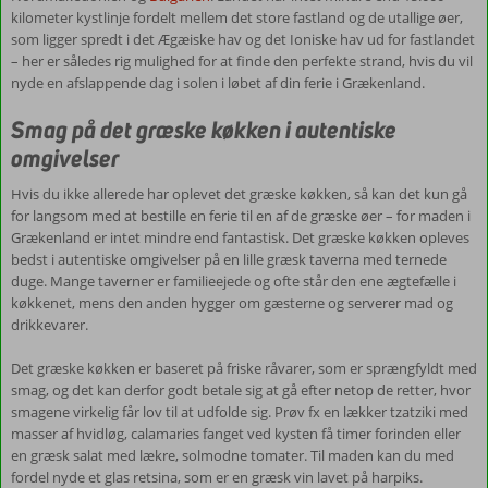
af
kilometer kystlinje fordelt mellem det store fastland og de utallige øer,
fantastiske
som ligger spredt i det Ægæiske hav og det Ioniske hav ud for fastlandet
naturoplevelser.
– her er således rig mulighed for at finde den perfekte strand, hvis du vil
Her
nyde en afslappende dag i solen i løbet af din ferie i Grækenland.
smukke
bjerglandskaber,
Smag på det græske køkken i autentiske
barske
omgivelser
kystlandskaber
og
Hvis du ikke allerede har oplevet det græske køkken, så kan det kun gå
endeløse
for langsom med at bestille en ferie til en af de græske øer – for maden i
olivenlunde.
Grækenland er intet mindre end fantastisk. Det græske køkken opleves
Blandt
bedst i autentiske omgivelser på en lille græsk taverna med ternede
de
duge. Mange taverner er familieejede og ofte står den ene ægtefælle i
største
køkkenet, mens den anden hygger om gæsterne og serverer mad og
og
drikkevarer.
mest
velbesøgte
Det græske køkken er baseret på friske råvarer, som er sprængfyldt med
naturattraktioner,
smag, og det kan derfor godt betale sig at gå efter netop de retter, hvor
finder
smagene virkelig får lov til at udfolde sig. Prøv fx en lækker tzatziki med
du
masser af hvidløg, calamaries fanget ved kysten få timer forinden eller
Samaria-
en græsk salat med lækre, solmodne tomater. Til maden kan du med
kløften
fordel nyde et glas retsina, som er en græsk vin lavet på harpiks.
på