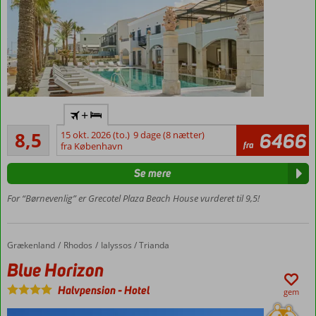
baseret
på
friske
råvarer,
som
er
sprængfyldt
Centrum af
med
+
Rethymnon
smag,
Alletiders
– 1.5 km
og
8,5
15 okt. 2026 (to.)
9 dage (8 nætter)
6466
4
fra
fra København
det
Ved
anmeldelser
kan
stranden
Se mere
derfor
Halvpension
godt
kan tilkøbes
For “Børnevenlig” er Grecotel Plaza Beach House vurderet til 9,5!
betale
Værelser
sig
med
at
plads til
Grækenland
Blue Horizon
Forside
Rhodos
Ialyssos / Trianda
gå
5
efter
Blue Horizon
personer
netop
de
Halvpension
-
Hotel
gem
retter,