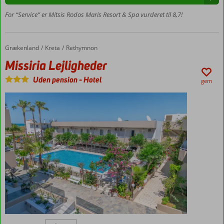
grænser
Værelser
til
For “Service” er Mitsis Rodos Maris Resort & Spa vurderet til 8,7!
med
Tyrkiet
,
plads til
Albanien,
4
Nordmakedonien
Grækenland
Missiria Lejligheder
Forside
Kreta
Rethymnon
og
Missiria Lejligheder
Bulgarien
.
Landet
Uden pension
-
Hotel
gem
har
intet
mindre
end
15.000
kilometer
kystlinje
fordelt
mellem
det
store
fastland
og
de
Mindre