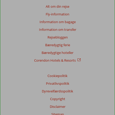
af
Alt om din rejse
verden.
Over
Fly-information
alt
Information om bagage
i
Grækenland
Information om transfer
findes
Rejsebloggen
der
beviser
Bæredygtig ferie
på
Bæredygtige hoteller
landets
begivenhedsrige
Corendon Hotels & Resorts
historie
i
form
Cookiepolitik
af
Privatlivspolitik
arkæologiske
udgravninger
Dyrevelfærdsspolitik
af
Copyright
oldtidens
imponerende
Disclaimer
bygningsværker.
Sitemap