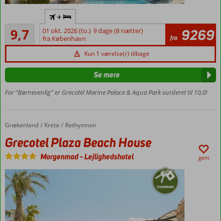
6.000 m²
står
+
vandland
den
Enestående
ene
9,7
01 okt. 2026 (to.)
9 dage (8 nætter)
9269
Privat
3
fra
fra København
ægtefælle
strand
anmeldelser
i
All
Kun 1 værelse(r) tilbage
køkkenet,
inclusive
mens
Se mere
Værelser
den
med
anden
For “Børnevenlig” er Grecotel Marine Palace & Aqua Park vurderet til 10,0!
plads til
hygger
6
om
personer
gæsterne
Grækenland
Grecotel Plaza Beach House
Forside
Kreta
Rethymnon
og
serverer
Grecotel Plaza Beach House
mad
Morgenmad
-
Lejlighedshotel
og
gem
drikkevarer.
Det
græske
køkken
er