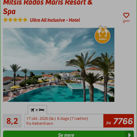
Mitsis Rodos Maris Resort &
rejse
Spa
til
Grækenland
Ultra All Inclusive
-
Hotel
gem
og
nyde
ferien.
Ferie
i
Grækenland
–
oplev
en
ægte
middelhavsperle
Grækenland
Ultra All
ligger
+
Inclusive
ud
Meget godt
8,2
17 okt. 2026 (lø.)
8 dage (7 nætter)
7766
Privat
til
134
fra
fra København
strand
anmeldelser
Middelhavet
Vandrutsjebaner
med
Se mere