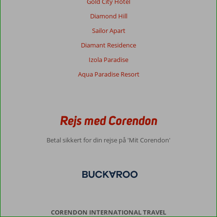
Gold City Hotel
oplevelser
–
Diamond Hill
så
Sailor Apart
finder
du
Diamant Residence
det
Izola Paradise
på
Kreta.
Aqua Paradise Resort
De
senere
år
har
Rejs med Corendon
mange
også
fået
Betal sikkert for din rejse på 'Mit Corendon'
øjnene
op
for
de
mange
ferieoplevelser
på
CORENDON INTERNATIONAL TRAVEL
Østkreta.