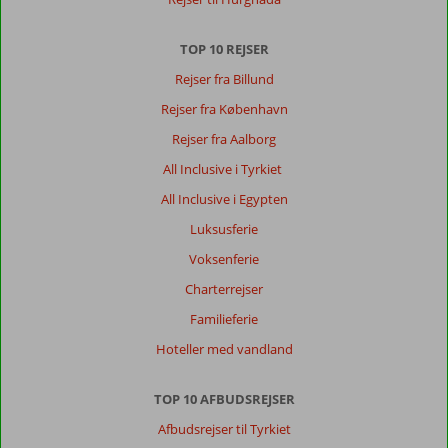
mange
tilbagevendende
gæster.
TOP 10 REJSER
Hos
Rejser fra Billund
Corendon
finder
Rejser fra København
du
Rejser fra Aalborg
et
godt
All Inclusive i Tyrkiet
udvalg
All Inclusive i Egypten
af
billige
Luksusferie
rejser
Voksenferie
til
de
Charterrejser
græske
Familieferie
øer
Kreta
Hoteller med vandland
og
Rhodos
TOP 10 AFBUDSREJSER
Kreta
Afbudsrejser til Tyrkiet