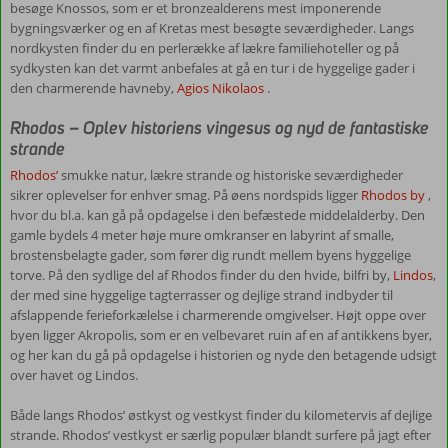
besøge Knossos, som er et bronzealderens mest imponerende
seværdigheder
bygningsværker og en af Kretas mest besøgte seværdigheder. Langs
i
nordkysten finder du en perlerække af lækre familiehoteller og på
Grækenland
sydkysten kan det varmt anbefales at gå en tur i de hyggelige gader i
den charmerende havneby,
Agios Nikolaos
.
Selvom
det
Rhodos – Oplev historiens vingesus og nyd de fantastiske
kan
strande
være
tillokkende
Rhodos’
smukke natur, lækre strande og historiske seværdigheder
at
sikrer oplevelser for enhver smag. På øens nordspids ligger
Rhodos by
,
nyde
hvor du bl.a. kan gå på opdagelse i den befæstede middelalderby. Den
de
gamle bydels 4 meter høje mure omkranser en labyrint af smalle,
afslappende
brostensbelagte gader, som fører dig rundt mellem byens hyggelige
feriedage
torve. På den sydlige del af Rhodos finder du den hvide, bilfri by,
Lindos
,
ved
der med sine hyggelige tagterrasser og dejlige strand indbyder til
stranden
afslappende ferieforkælelse i charmerende omgivelser. Højt oppe over
eller
byen ligger Akropolis, som er en velbevaret ruin af en af antikkens byer,
poolen,
og her kan du gå på opdagelse i historien og nyde den betagende udsigt
så
over havet og Lindos.
kan
det
Både langs Rhodos’ østkyst og vestkyst finder du kilometervis af dejlige
også
strande. Rhodos’ vestkyst er særlig populær blandt surfere på jagt efter