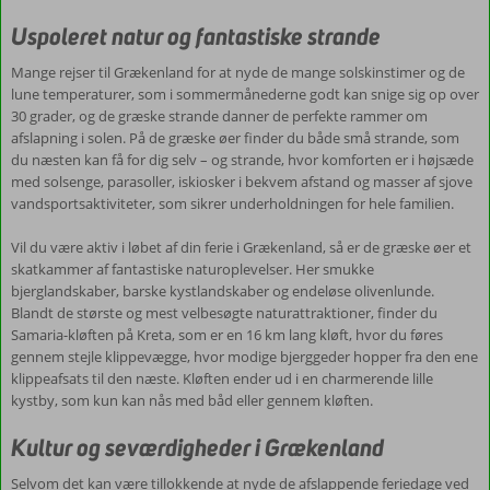
Kreta,
Uspoleret natur og fantastiske strande
som
er
Mange rejser til Grækenland for at nyde de mange solskinstimer og de
en
lune temperaturer, som i sommermånederne godt kan snige sig op over
16
30 grader, og de græske strande danner de perfekte rammer om
km
afslapning i solen. På de græske øer finder du både små strande, som
lang
du næsten kan få for dig selv – og strande, hvor komforten er i højsæde
kløft,
med solsenge, parasoller, iskiosker i bekvem afstand og masser af sjove
hvor
vandsportsaktiviteter, som sikrer underholdningen for hele familien.
du
føres
Vil du være aktiv i løbet af din ferie i Grækenland, så er de græske øer et
gennem
skatkammer af fantastiske naturoplevelser. Her smukke
stejle
bjerglandskaber, barske kystlandskaber og endeløse olivenlunde.
klippevægge,
Blandt de største og mest velbesøgte naturattraktioner, finder du
hvor
Samaria-kløften på Kreta, som er en 16 km lang kløft, hvor du føres
modige
gennem stejle klippevægge, hvor modige bjerggeder hopper fra den ene
bjerggeder
klippeafsats til den næste. Kløften ender ud i en charmerende lille
hopper
kystby, som kun kan nås med båd eller gennem kløften.
fra
den
Kultur og seværdigheder i Grækenland
ene
klippeafsats
Selvom det kan være tillokkende at nyde de afslappende feriedage ved