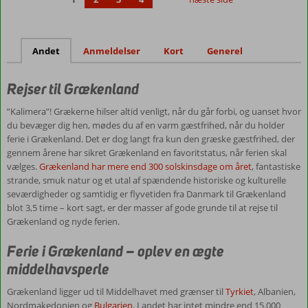
for
hele
familien.
Andet
Anmeldelser
Kort
Generel
Vil
du
Rejser til Grækenland
være
aktiv
”Kalimera”! Grækerne hilser altid venligt, når du går forbi, og uanset hvor
i
du bevæger dig hen, mødes du af en varm gæstfrihed, når du holder
løbet
ferie i Grækenland. Det er dog langt fra kun den græske gæstfrihed, der
af
gennem årene har sikret Grækenland en favoritstatus, når ferien skal
din
vælges.
Grækenland har mere end 300 solskinsdage om året
, fantastiske
ferie
strande, smuk natur og et utal af spændende historiske og kulturelle
i
seværdigheder og samtidig er flyvetiden fra Danmark til Grækenland
Grækenland,
blot 3,5 time – kort sagt, er der masser af gode grunde til at rejse til
så
Grækenland og nyde ferien.
er
de
Ferie i Grækenland – oplev en ægte
græske
middelhavsperle
øer
et
Grækenland ligger ud til Middelhavet med grænser til
Tyrkiet
, Albanien,
skatkammer
Nordmakedonien og
Bulgarien
. Landet har intet mindre end 15.000