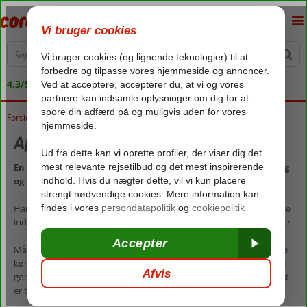
4,3/5 på Trustpilot
Forside
Rejser
Afbudsrejser med All Inclusive
En afbudsrejse med All Inclusive er ren forkælelse for både dig
og din pengepung
Har du fortjent en afslappende pause fra hverdagen, og kan du rejse
inden for kort tid – Så skal du vælge en
afbudsrejse
med All Inclusive.
Måske har du lidt fridage, du skal have brugt, eller måske er du bare
kørt træt i madlavning, vasketøj og rengøring. Der kan være mange
gode grunde til, at du trænger til en ferie – og når beslutningen først
er taget, så er det bare med at komme afsted.