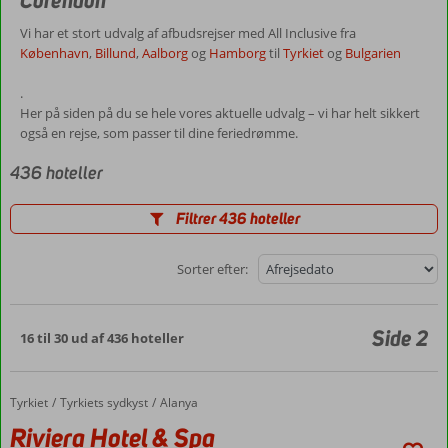
Corendon
Vi har et stort udvalg af afbudsrejser med All Inclusive fra
København
,
Billund
,
Aalborg
og
Hamborg
til
Tyrkiet
og
Bulgarien
.
Her på siden på du se hele vores aktuelle udvalg – vi har helt sikkert
også en rejse, som passer til dine feriedrømme.
436 hoteller
Filtrer 436 hoteller
Sorter efter:
Side 2
16 til 30 ud af 436 hoteller
Tyrkiet
Riviera Hotel & Spa
Forside
Tyrkiets sydkyst
Alanya
Riviera Hotel & Spa