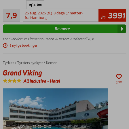
Ved
+
stranden
Godt
7,9
25 aug. 2026 (ti.)
8 dage (7 nætter)
3991
Flere
373
fra
fra Hamburg
poolområder
anmeldelser
All Inclusive med
Se mere
to
buffetrestauranter
For “Service” er Flamenco Beach & Resort vurderet til 8,3!
Familieværelser
8 nylige bookinger
med plads til 4
Tyrkiet
Grand Viking
Forside
Tyrkiets sydkyst
Kemer
Grand Viking
All Inclusive
-
Hotel
gem