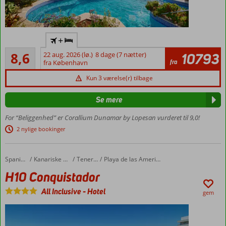
Only
+
Adult-
Alletiders
hotel:
8,6
22 aug. 2026 (lø.)
8 dage (7 nætter)
10793
193
fra
min.
fra København
anmeldelser
alder
Kun 3 værelse(r) tilbage
18 år
I Playa
Se mere
del
Ingles og
For “Beliggenhed” er Corallium Dunamar by Lopesan vurderet til 9,0!
tæt på
2 nylige bookinger
stranden
3
swimmingpools,
H10 Conquistador
Forside
Spanien
Kanariske Øer
Tenerife
Playa de las Americas
hvoraf 1 ligger
H10 Conquistador
på 6. etage
All Inclusive
-
Hotel
Her
gem
hænger
luksus
og