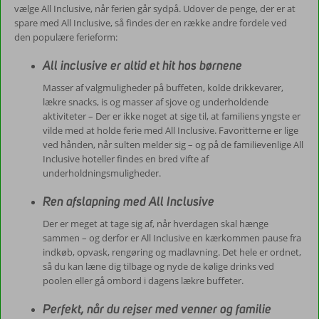
vælge All Inclusive, når ferien går sydpå. Udover de penge, der er at
spare med All Inclusive, så findes der en række andre fordele ved
den populære ferieform:
All inclusive er altid et hit hos børnene
Masser af valgmuligheder på buffeten, kolde drikkevarer,
lækre snacks, is og masser af sjove og underholdende
aktiviteter – Der er ikke noget at sige til, at familiens yngste er
vilde med at holde ferie med All Inclusive. Favoritterne er lige
ved hånden, når sulten melder sig – og på de familievenlige All
Inclusive hoteller findes en bred vifte af
underholdningsmuligheder.
Ren afslapning med All Inclusive
Der er meget at tage sig af, når hverdagen skal hænge
sammen – og derfor er All Inclusive en kærkommen pause fra
indkøb, opvask, rengøring og madlavning. Det hele er ordnet,
så du kan læne dig tilbage og nyde de kølige drinks ved
poolen eller gå ombord i dagens lækre buffeter.
Perfekt, når du rejser med venner og familie