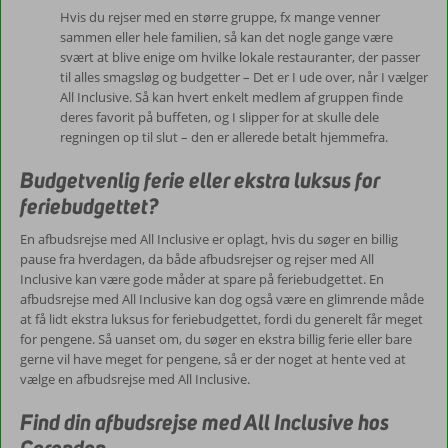
Hvis du rejser med en større gruppe, fx mange venner
sammen eller hele familien, så kan det nogle gange være
svært at blive enige om hvilke lokale restauranter, der passer
til alles smagsløg og budgetter – Det er I ude over, når I vælger
All Inclusive. Så kan hvert enkelt medlem af gruppen finde
deres favorit på buffeten, og I slipper for at skulle dele
regningen op til slut – den er allerede betalt hjemmefra.
Budgetvenlig ferie eller ekstra luksus for
feriebudgettet?
En afbudsrejse med All Inclusive er oplagt, hvis du søger en billig
pause fra hverdagen, da både afbudsrejser og rejser med All
Inclusive kan være gode måder at spare på feriebudgettet. En
afbudsrejse med All Inclusive kan dog også være en glimrende måde
at få lidt ekstra luksus for feriebudgettet, fordi du generelt får meget
for pengene. Så uanset om, du søger en ekstra billig ferie eller bare
gerne vil have meget for pengene, så er der noget at hente ved at
vælge en afbudsrejse med All Inclusive.
Find din afbudsrejse med All Inclusive hos