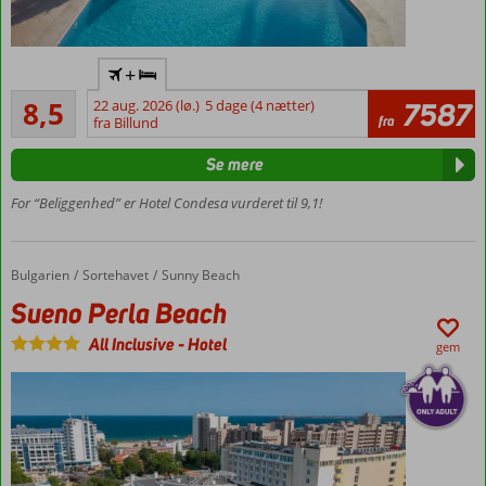
Direkte ved
+
sandstranden
Alletiders
8,5
22 aug. 2026 (lø.)
5 dage (4 nætter)
7587
Tæt på
34
fra
fra Billund
Alcúdias
anmeldelser
centrum
Se mere
Komfortable
værelser og
For “Beliggenhed” er Hotel Condesa vurderet til 9,1!
suiter
Diverse
børnefaciliteter
Bulgarien
Sueno Perla Beach
Forside
Sortehavet
Sunny Beach
Også
Sueno Perla Beach
mulighed
for all
All Inclusive
-
Hotel
gem
inclusive