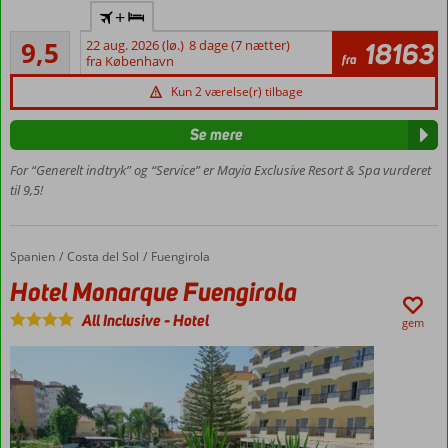
Luksuriøst
+
voksenhotel
Enestående
–
9,5
22 aug. 2026 (lø.)
8 dage (7 nætter)
18163
13
fra
aldersgrænse:
fra København
anmeldelser
16 år
Kun 2 værelse(r) tilbage
Ultra All
Inclusive
Se mere
5 forskellige
For “Generelt indtryk” og “Service” er Mayia Exclusive Resort & Spa vurderet
restauranter
til 9,5!
Wellness
Mulighed
for swim
Spanien
Hotel Monarque Fuengirola
Forside
Costa del Sol
Fuengirola
up
Hotel Monarque Fuengirola
All Inclusive
-
Hotel
gem