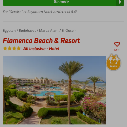
Se mere
hotel
1
For “Service” er Sayanora Hotel vurderet til 8,4!
km
til
Side
Egypten
Flamenco Beach & Resort
Forside
Rødehavet
Marsa Alam
El Quseir
120 m til
Flamenco Beach & Resort
stranden
Værelser
All Inclusive
-
Hotel
gem
med
plads til
4