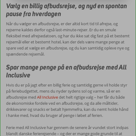
Vælg en billig afbudsrejse, og nyd en spontan
pause fra hverdagen
Når du vælger en afbudsrejse, er der altid kort tid til afrejse, og
rejserne kaldes derfor også last-minute-rejser. Er du en smule
fleksibel med afrejsedatoen, og har du ikke sat dig fast på et bestemt
rejsemål eller et bestemt hotel, kan der dels være mange penge at
spare ved at vælge en afbudsrejse, og du kan samtidig opleve nye og
spændende rejsemål.
Spar mange penge på en afbudsrejse med All
Inclusive
Hvis du er på jagt efter en billig ferie og samtidig gerne vil holde styr
på feriebudgettet, mens du nyder sydens sol og varme, så er en
afbudsrejse med
All Inclusive
det helt rigtige valg – her får du både
de økonomiske fordele ved en afbudsrejse, og da alle måltider,
drikkevarer og snacks er betalt hjemmefra, kan du nemt holde hånd
i hanke med, hvad du bruger af penge i løbet af ferien.
Ferie med All Inclusive har gennem de senere år vundet stort indpas
blandt danske ferierejsende – og der er mange gode grunde til at