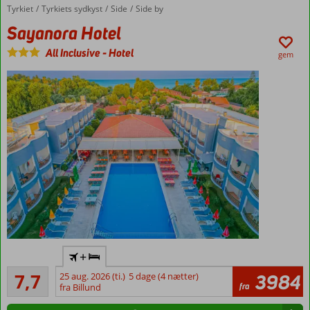
Tyrkiet
Sayanora Hotel
Forside
Tyrkiets sydkyst
Side
Side by
Sayanora Hotel
All Inclusive
-
Hotel
gem
All
+
Inclusive
Godt
7,7
25 aug. 2026 (ti.)
5 dage (4 nætter)
3984
Populært
65
fra
fra Billund
og
anmeldelser
hyggeligt