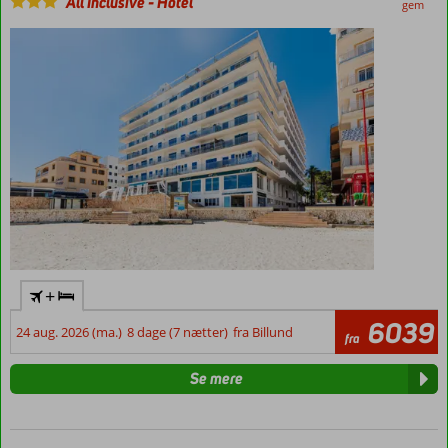
All Inclusive
-
Hotel
gem
+
6039
24 aug. 2026 (ma.)
8 dage (7 nætter)
fra Billund
fra
Se mere