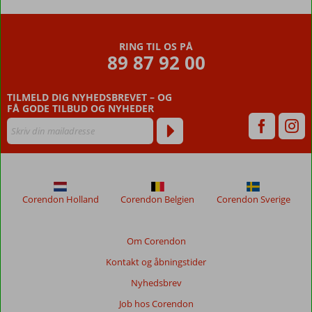
RING TIL OS PÅ
89 87 92 00
TILMELD DIG NYHEDSBREVET – OG
FÅ GODE TILBUD OG NYHEDER
Corendon Holland
Corendon Belgien
Corendon Sverige
Om Corendon
Kontakt og åbningstider
Nyhedsbrev
Job hos Corendon