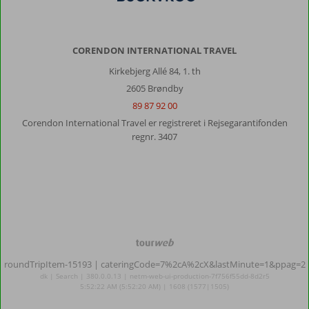
CORENDON INTERNATIONAL TRAVEL
Kirkebjerg Allé 84, 1. th
2605 Brøndby
89 87 92 00
Corendon International Travel er registreret i Rejsegarantifonden
regnr. 3407
TourWeb
©
roundTripItem-15193
| cateringCode=7%2cA%2cX&lastMinute=1&ppag=2
NetMatch
dk | Search | 380.0.0.13 | netm-web-ui-production-7f756f55dd-8d2r5
5:52:22 AM (5:52:20 AM) | 1608 (1577|1505)