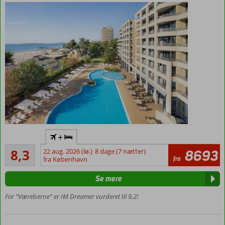
Ved
+
stranden
Meget godt
8,3
22 aug. 2026 (lø.)
8 dage (7 nætter)
8693
Centralt
18
fra
fra København
i Sunny
anmeldelser
Beach
Se mere
Mulighed
for
For “Værelserne” er IM Dreamer vurderet til 9,2!
havudsigt
Værelser