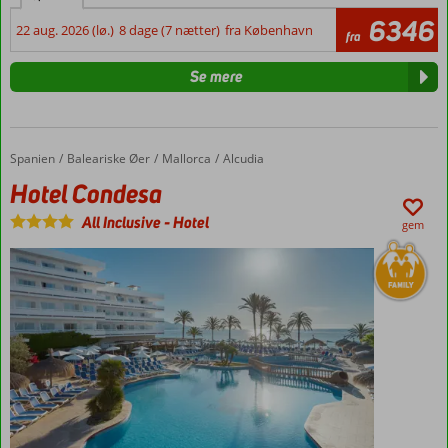
6346
22 aug. 2026 (lø.)
8 dage (7 nætter)
fra København
fra
Se mere
Spanien
Hotel Condesa
Forside
Baleariske Øer
Mallorca
Alcudia
Hotel Condesa
All Inclusive
-
Hotel
gem