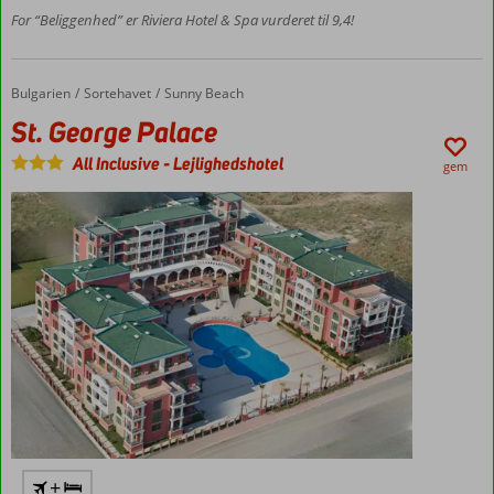
For “Beliggenhed” er Riviera Hotel & Spa vurderet til 9,4!
stranden
Gåafstand
til
centrum
Bulgarien
St. George Palace
Forside
Sortehavet
Sunny Beach
St. George Palace
All Inclusive
-
Lejlighedshotel
gem
+