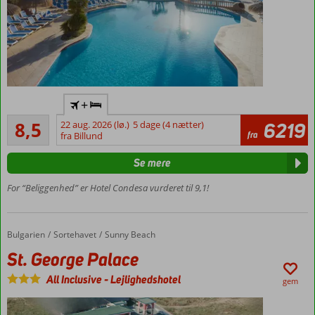
Direkte ved
+
sandstranden
Alletiders
8,5
22 aug. 2026 (lø.)
5 dage (4 nætter)
6219
Tæt på
34
fra
fra Billund
Alcúdias
anmeldelser
centrum
Se mere
Komfortable
værelser og
For “Beliggenhed” er Hotel Condesa vurderet til 9,1!
suiter
Diverse
børnefaciliteter
Bulgarien
St. George Palace
Forside
Sortehavet
Sunny Beach
Også
St. George Palace
mulighed
for all
All Inclusive
-
Lejlighedshotel
gem
inclusive