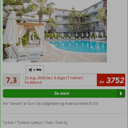
I
+
gåafstand
Tilfredsstillende
til
7,3
22 aug. 2026 (lø.)
8 dage (7 nætter)
3752
83
fra
centrum
fra Billund
anmeldelser
af Side
Se mere
Gratis
shuttlebus
For “Service” er Sun City Lejligheder og hotel vurderet til 7,6!
til
stranden
Mulighed for
Tyrkiet
Villa Aquarius
Forside
Tyrkiets sydkyst
Side
Side by
morgenmad,