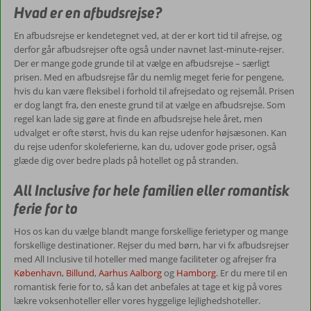
Hvad er en afbudsrejse?
En afbudsrejse er kendetegnet ved, at der er kort tid til afrejse, og
derfor går afbudsrejser ofte også under navnet last-minute-rejser.
Der er mange gode grunde til at vælge en afbudsrejse – særligt
prisen. Med en afbudsrejse får du nemlig meget ferie for pengene,
hvis du kan være fleksibel i forhold til afrejsedato og rejsemål. Prisen
er dog langt fra, den eneste grund til at vælge en afbudsrejse. Som
regel kan lade sig gøre at finde en afbudsrejse hele året, men
udvalget er ofte størst, hvis du kan rejse udenfor højsæsonen. Kan
du rejse udenfor skoleferierne, kan du, udover gode priser, også
glæde dig over bedre plads på hotellet og på stranden.
All Inclusive for hele familien eller romantisk
ferie for to
Hos os kan du vælge blandt mange forskellige ferietyper og mange
forskellige destinationer. Rejser du med børn, har vi fx afbudsrejser
med All Inclusive til hoteller med mange faciliteter og afrejser fra
København
,
Billund
,
Aarhus
Aalborg
og
Hamborg
. Er du mere til en
romantisk ferie for to, så kan det anbefales at tage et kig på vores
lækre voksenhoteller eller vores hyggelige lejlighedshoteller.