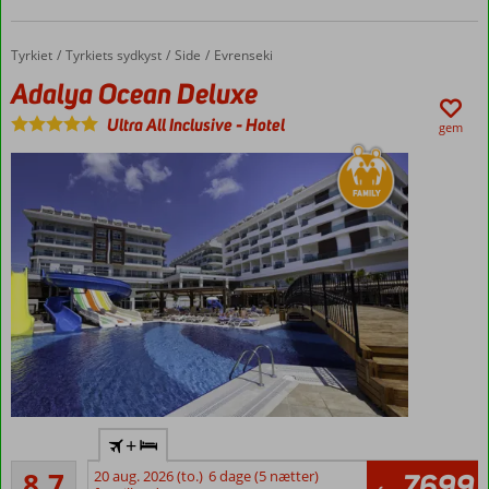
Tyrkiet
Adalya Ocean Deluxe
Forside
Tyrkiets sydkyst
Side
Evrenseki
Adalya Ocean Deluxe
Ultra All Inclusive
-
Hotel
gem
Ultra All
+
Inclusive
Alletiders
8,7
20 aug. 2026 (to.)
6 dage (5 nætter)
7699
Ved
6