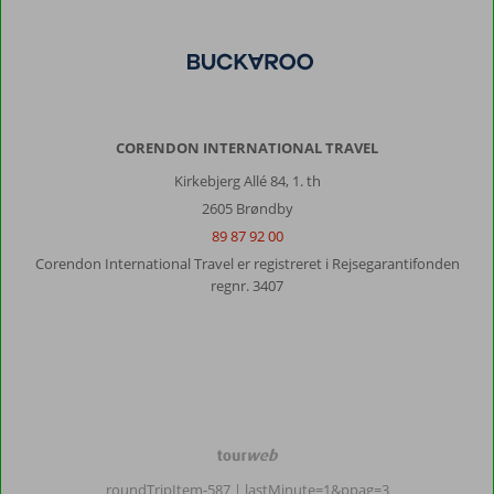
CORENDON INTERNATIONAL TRAVEL
Kirkebjerg Allé 84, 1. th
2605 Brøndby
89 87 92 00
Corendon International Travel er registreret i Rejsegarantifonden
regnr. 3407
TourWeb
©
roundTripItem-587
| lastMinute=1&ppag=3