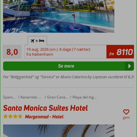
24/7 All
+
Inclusive
Meget godt
by
8,0
19 aug. 2026 (on.)
8 dage (7 nætter)
8110
142
fra
Abora
fra København
anmeldelser
Hipt,
Se mere
ungt
og
For “Beliggenhed” og “Service” er Abora Catarina by Lopesan vurderet til 8,3!
trendy
hotel
Personlig
Santa Monica Suites Hotel
Forside
Spanien
Kanariske Øer
Gran Canaria
Playa del Ingles
service
Santa Monica Suites Hotel
Moderne
udtryk
Morgenmad
-
Hotel
gem
Tip:
Maspalomas-
klitterne i