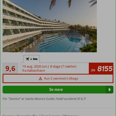
nærheden
Skøn udsigt
+
over
Enestående
sandklitterne
9,6
19 aug. 2026 (on.)
8 dage (7 nætter)
8155
15
fra
i Playa del
fra København
anmeldelser
Inglés
Kun 2 værelse(r) tilbage
Godt
poolområde
Se mere
for både
børn og
For “Service” er Santa Monica Suites Hotel vurderet til 9,7!
voksne
Vælg
morgenmad
Spanien
Lopesan Villa Del Conde
Forside
Kanariske Øer
Gran Canaria
Meloneras