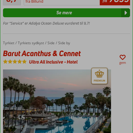
fra
fra Billund
stranden
anmeldelser
Vandrutsjebaner
Se mere
Værelser
For “Service” er Adalya Ocean Deluxe vurderet til 9,7!
med
plads til
4
Tyrkiet
Barut Acanthus & Cennet
Forside
Tyrkiets sydkyst
Side
Side by
Barut Acanthus & Cennet
Ultra All Inclusive
-
Hotel
gem