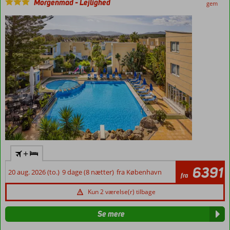
værelser
Morgenmad
-
Lejlighed
gem
+
6391
20 aug. 2026 (to.)
9 dage (8 nætter)
fra København
fra
Kun 2 værelse(r) tilbage
Se mere