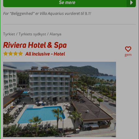
centrum
Se mere
- 2 km
For “Beliggenhed” er Villa Aquarius vurderet til 9,1!
Lejligheder
med plads
til 4
Tyrkiet
Riviera Hotel & Spa
Forside
Tyrkiets sydkyst
Alanya
Riviera Hotel & Spa
All Inclusive
-
Hotel
gem