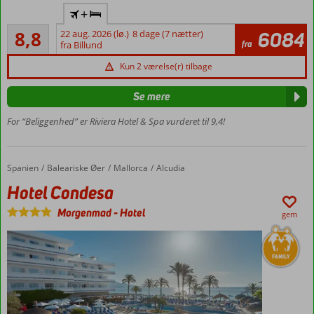
Flyv
+
direkte
Alletiders
til
8,8
22 aug. 2026 (lø.)
8 dage (7 nætter)
6084
131
fra
Gazipasa
fra Billund
anmeldelser
All
Kun 2 værelse(r) tilbage
Inclusive
Ved
Se mere
Kleopatra-
For “Beliggenhed” er Riviera Hotel & Spa vurderet til 9,4!
stranden
Gåafstand
til
centrum
Spanien
Hotel Condesa
Forside
Baleariske Øer
Mallorca
Alcudia
Hotel Condesa
Morgenmad
-
Hotel
gem