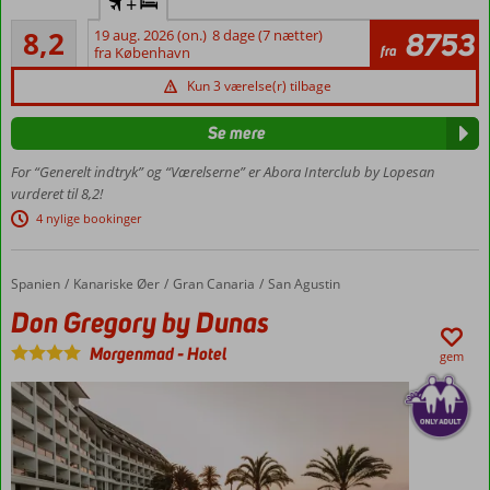
+
familiehotel
Meget godt
8,2
19 aug. 2026 (on.)
8 dage (7 nætter)
8753
Dejligt
154
fra
fra København
poolområde
anmeldelser
omgivet af
Kun 3 værelse(r) tilbage
palmetræer
Central
Se mere
beliggende
For “Generelt indtryk” og “Værelserne” er Abora Interclub by Lopesan
i San
vurderet til 8,2!
Augustin
4 nylige bookinger
Værelser
med
plads til
Spanien
Don Gregory by Dunas
Forside
Kanariske Øer
Gran Canaria
San Agustin
4
Don Gregory by Dunas
Mulighed
for Ultra
Morgenmad
-
Hotel
gem
All
Inclusive