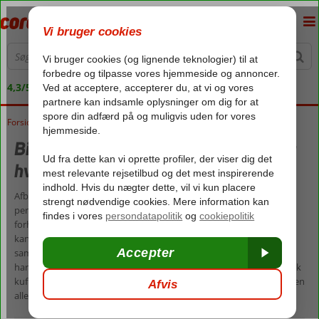
4,3/5 på Trustpilot
Forside
Billige afbudsrejser – Tag en pause fra hverdagen
Billige afbudsrejser – Tag en pause fra
hverdagen
Afbudsrejser, eller last-minute rejser, som de også kaldes, er det
perfekte valg, hvis du kan rejse inden for kort tid og er fleksibel i
forhold til, hvor du vil nyde din ferie. Når du vælger en afbudsrejse,
kan der være mange penge at spare, og så er en afbudsrejse
samtidig en god måde at få en velfortjent pause fra hverdagen. Vi
har billige afbudsrejser til en lang række solrige destinationer, så pak
kufferten, og bestil din afbudsrejse nu – så kan du dase ved stranden
allerede om ganske få dage.