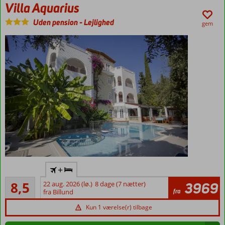
Villa Aquarius
halvpension
eller All
Uden pension
-
Lejlighed
gem
Inclusive
Lejligheder og
familieværelser
med plads til 6
Lille,
+
charmerende
Alletiders
lejlighedshotel
8,5
22 aug. 2026 (lø.)
8 dage (7 nætter)
3969
10
fra
fra Billund
Tæt ved
anmeldelser
stranden
Kun 1 værelse(r) tilbage
Side