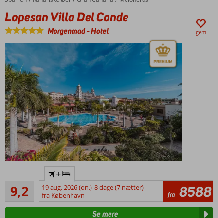
eller
Lopesan Villa Del Conde
halvpension
Ca. 500
Morgenmad
-
Hotel
gem
m til
centrum
Elegant
+
hotel af
Fremragende
høj
9,2
19 aug. 2026 (on.)
8 dage (7 nætter)
8588
69
fra
standard
fra København
anmeldelser
Faciliteter
Se mere
for både