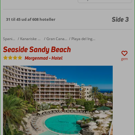
Side 3
31 til 45 ud af 608 hoteller
Seaside Sandy Beach
Forside
Spanien
Kanariske Øer
Gran Canaria
Playa del Ingles
Seaside Sandy Beach
Morgenmad
-
Hotel
gem