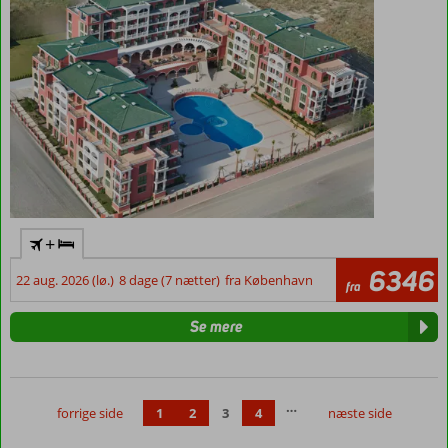
+
6346
22 aug. 2026 (lø.)
8 dage (7 nætter)
fra København
fra
Se mere
…
forrige side
1
2
3
4
næste side