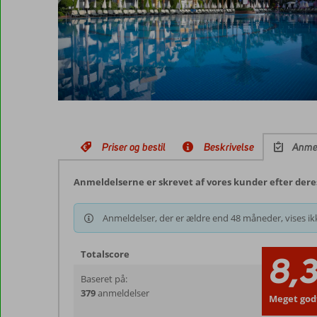
Priser og bestil
Beskrivelse
Anme
Anmeldelserne er skrevet af vores kunder efter der
Anmeldelser, der er ældre end 48 måneder, vises ikk
Totalscore
8,
Baseret på:
379
anmeldelser
Meget god