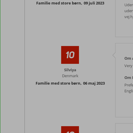
Familie med store børn
,
09 juli 2023
Uden 
udend
vej h
10
Om A
Very
Silviya
Denmark
Om 
Familie med store børn
,
06 maj 2023
Prefe
Engl