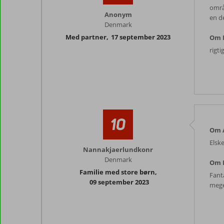
områ
Anonym
en de
Denmark
Med partner
,
17 september 2023
Om 
rigt
10
Om A
Elske
Nannakjaerlundkonr
Denmark
Om 
Familie med store børn
,
Fanta
09 september 2023
meg