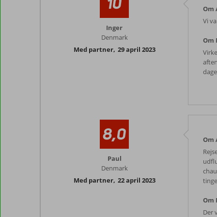
10
Om A
Vi v
Inger
Denmark
Om 
Med partner
,
29 april 2023
Virk
afte
dage
8,0
Om A
Rejs
Paul
udflu
Denmark
chau
Med partner
,
22 april 2023
ting
Om 
Der 