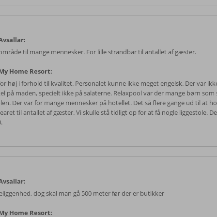
vsallar:
 område til mange mennesker. For lille strandbar til antallet af gæster.
My Home Resort:
for høj i forhold til kvalitet. Personalet kunne ikke meget engelsk. Der var ikk
kel på maden, specielt ikke på salaterne. Relaxpool var der mange børn som 
len. Der var for mange mennesker på hotellet. Det så flere gange ud til at hot
earet til antallet af gæster. Vi skulle stå tidligt op for at få nogle liggestole. De
.
vsallar:
beliggenhed, dog skal man gå 500 meter før der er butikker
My Home Resort: