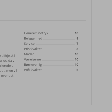
Generelt indtryk
10
Beliggenhed
8
Service
7
Pris/kvalitet
8
Maden
10
ilføje at i
Værelserne
10
r os, da vi
Børnevenlig
10
allerede d
Wifi-kvalitet
6
odt, men vil
t over det.