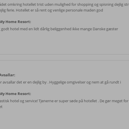
det omkring hotellet trist uden mulighed for shopping og spisning dejlig stra
jlig ferie. Hotellet er så rent og venlige personale maden god
My Home Resort:
ig godt hotel med en lidt dårlig beliggenhed ikke mange Danske gæster
vsallar:
r avsallar det er en dejlig by . Hyggelige omgivelser og nem at gå rundt i
My Home Resort:
stisk hotel og service! Tjenerne er super søde på hotellet . De gør meget for
et