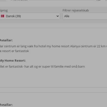
Sprog
Filtrer rejseselskab
Dansk (39)
Alle
vsallar:
lar centrum er lang væk fra hotel my home resort Alanya centrum er 22 k
 resort er fantastisk
My Home Resort:
let er fantastisk- har alt og er super til familie med små barn
vsallar: