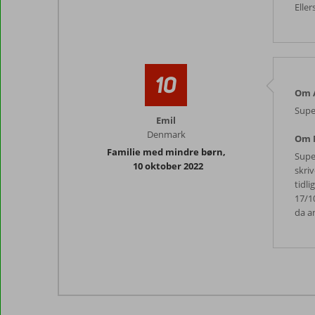
Eller
10
Om A
Supe
Emil
Denmark
Om 
Familie med mindre børn
,
Super
10 oktober 2022
skriv
tidl
17/1
da an