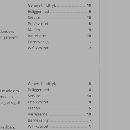
Generelt indtryk
10
Beliggenhed
6
Service
10
Pris/kvalitet
8
Maden
9
ndendørs
Værelserne
10
regn gennem
Børnevenlig
-
Wifi-kvalitet
7
Generelt indtryk
8
Beliggenhed
6
tion møde om
Service
10
n men en
Pris/kvalitet
8
 gæt sig til
Maden
6
Værelserne
10
Børnevenlig
-
Wifi-kvalitet
1
kke åben.