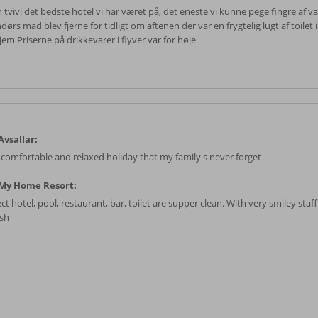
tvivl det bedste hotel vi har været på, det eneste vi kunne pege fingre af va
ørs mad blev fjerne for tidligt om aftenen der var en frygtelig lugt af toilet 
jem Priserne på drikkevarer i flyver var for høje
vsallar:
 comfortable and relaxed holiday that my family's never forget
My Home Resort:
ct hotel, pool, restaurant, bar, toilet are supper clean. With very smiley staf
ish