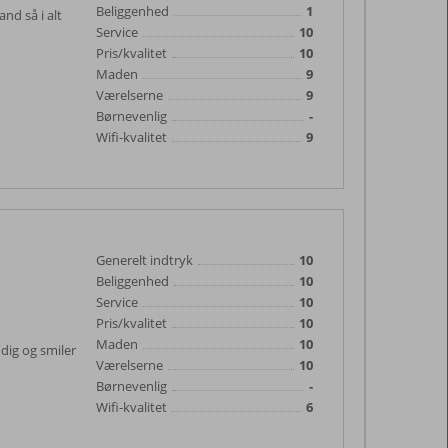
Beliggenhed
1
nd så i alt
Service
10
Pris/kvalitet
10
Maden
9
Værelserne
9
Børnevenlig
-
Wifi-kvalitet
9
Generelt indtryk
10
Beliggenhed
10
Service
10
Pris/kvalitet
10
Maden
10
 dig og smiler
Værelserne
10
Børnevenlig
-
Wifi-kvalitet
6