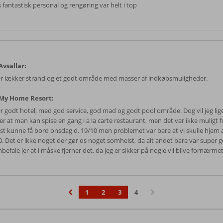
s fantastisk personal og rengøring var helt i top
vsallar:
r lækker strand og et godt område med masser af indkøbsmuligheder.
My Home Resort:
 godt hotel, med god service, god mad og godt pool område. Dog vil jeg lige t
er at man kan spise en gang i a la carte restaurant, men det var ikke muligt fo
igst kunne få bord onsdag d. 19/10 men problemet var bare at vi skulle hjem 
0. Det er ikke noget der gør os noget somhelst, da alt andet bare var super g
befale jer at i måske fjerner det, da jeg er sikker på nogle vil blive fornærme
1
2
3
4
‹
›