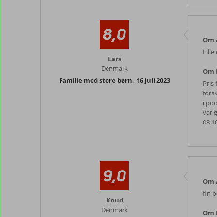
8,0
Om A
Lille
Lars
Denmark
Om 
Familie med store børn
,
16 juli 2023
Pris 
fors
i poo
var g
08.10
9,0
Om A
fin 
Knud
Denmark
Om 