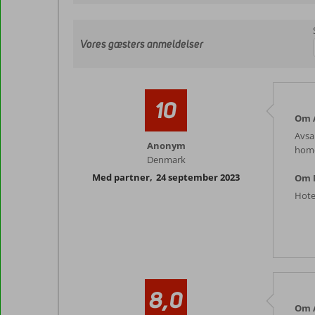
Vores gæsters anmeldelser
10
Om A
Avsa
Anonym
home
Denmark
Med partner
,
24 september 2023
Om 
Hotel
8,0
Om A