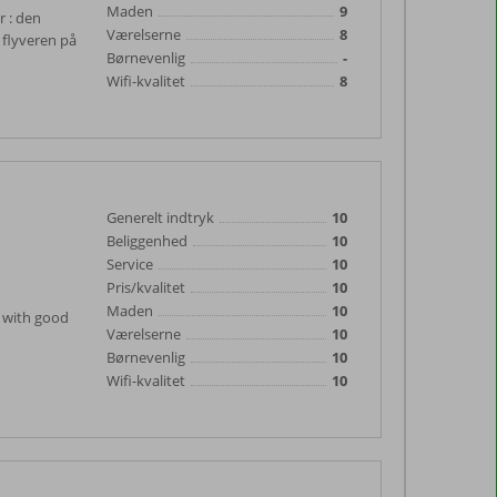
Maden
9
r : den
Værelserne
8
i flyveren på
Børnevenlig
-
Wifi-kvalitet
8
Generelt indtryk
10
Beliggenhed
10
Service
10
Pris/kvalitet
10
Maden
10
f with good
Værelserne
10
Børnevenlig
10
Wifi-kvalitet
10