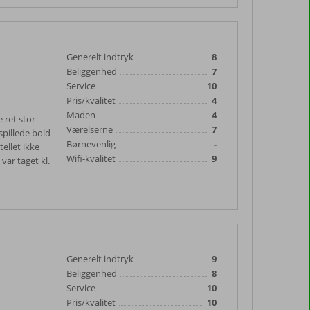
Generelt indtryk
8
Beliggenhed
7
Service
10
Pris/kvalitet
4
Maden
4
e ret stor
Værelserne
7
spillede bold
Børnevenlig
-
ellet ikke
Wifi-kvalitet
9
 var taget kl.
Generelt indtryk
9
Beliggenhed
8
Service
10
Pris/kvalitet
10