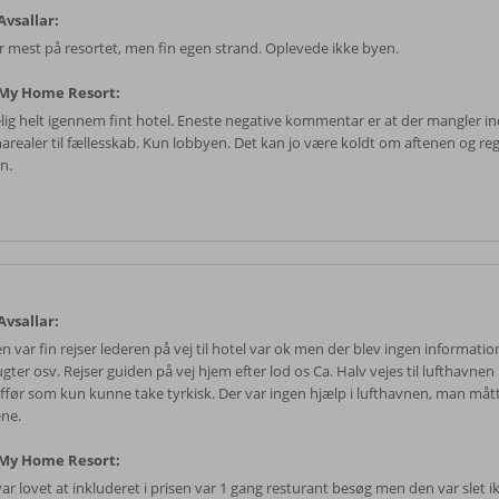
vsallar:
ar mest på resortet, men fin egen strand. Oplevede ikke byen.
My Home Resort:
elig helt igennem fint hotel. Eneste negative kommentar er at der mangler i
narealer til fællesskab. Kun lobbyen. Det kan jo være koldt om aftenen og 
n.
vsallar:
en var fin rejser lederen på vej til hotel var ok men der blev ingen informa
gter osv. Rejser guiden på vej hjem efter lod os Ca. Halv vejes til lufthavne
ffør som kun kunne take tyrkisk. Der var ingen hjælp i lufthavnen, man måtte
ene.
My Home Resort:
var lovet at inkluderet i prisen var 1 gang resturant besøg men den var slet i