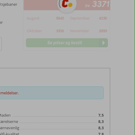
3371
tsjebaner
fra
August
5045
September
4335
er
Oktober
3356
November
2893
Se priser og bestil
meldelser.
Maden
7,5
Værelserne
8,3
ørnevenlig
8,3
ifi-kvalitet
7,8