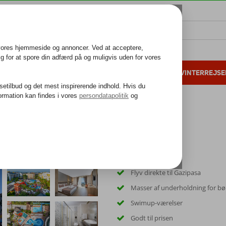
ALL INCLUSIVE
FAMILIEFERIE
VINTERREJSE
 danske gæster i 2025
25 års erfaring
Flyv direkte til Gazipasa
Masser af underholdning for bø
Swimup-værelser
Godt til prisen