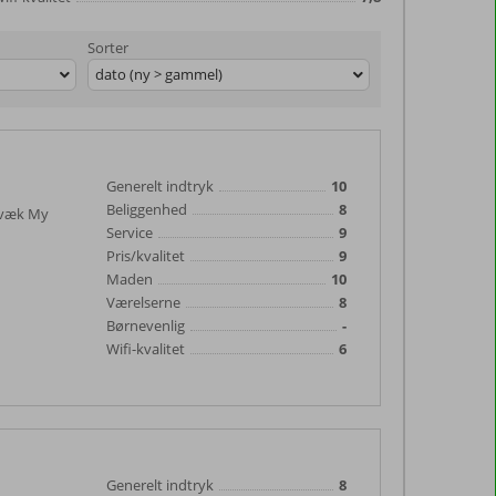
Sorter
dato (ny > gammel)
Generelt indtryk
10
Beliggenhed
8
m væk My
Service
9
Pris/kvalitet
9
Maden
10
Værelserne
8
Børnevenlig
-
Wifi-kvalitet
6
Generelt indtryk
8