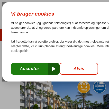
AFBUDSREJSER
REJSEMÅL
4,3/5 på Trustpilot
Dansk guideservice
40.000
Tyrkiet
Forside
Tyrkiets sydkyst
Alanya
Avsallar
My Home Resort
My Home Resort
Ultra All Inclusive
-
Hotel