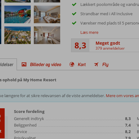
Lækkert poolområde og vandru
Strandbar med i All Inclusive
Værelser med plads til 5 person
Læs mere
8,3
Meget godt
379 anmeldelser
ldelser
Billeder og video
Kort
Fly
es ophold på My Home Resort
e længere for at sikre relevansen af de viste anmeldelser.
Mere om vores an
Score fordeling
3
Generelt indtryk
8,3
Beliggenhed
7,4
t
Service
8,2
B
Pris/kvalitet
7,9
W