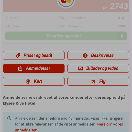
2743
fra
August
3954
September
4141
Oktober
3109
November
2504
Se priser og bestil
Priser og bestil
Beskrivelse
Anmeldelser
Billeder og video
Kort
Fly
Anmeldelserne er skrevet af vores kunder efter deres ophold på
Elysee Rive Hotel
Anmeldelser, der er ældre end 48 måneder, vises ikke længere
for at sikre relevansen af de viste anmeldelser.
Mere om vores
anmeldelser.