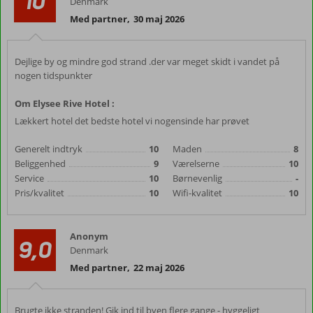
10
Denmark
Med partner
,
30 maj 2026
Dejlige by og mindre god strand .der var meget skidt i vandet på
nogen tidspunkter
Om Elysee Rive Hotel :
Lækkert hotel det bedste hotel vi nogensinde har prøvet
Generelt indtryk
10
Maden
8
Beliggenhed
9
Værelserne
10
Service
10
Børnevenlig
-
Pris/kvalitet
10
Wifi-kvalitet
10
Anonym
9,0
Denmark
Med partner
,
22 maj 2026
Brugte ikke stranden! Gik ind til byen flere gange - hyggeligt