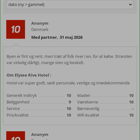
dato (ny > gammel)
Anonym
10
Denmark
Med partner
,
31 maj 2026
Byen er fint og rent, men træt af folk river i en, for at købe. Stranden
var virkelig dårligt, mange sten og beskidt.
Om Elysee Rive Hotel :
Hotel var super godt, sødt personale, venlige og imødekommende
Generelt indtryk
10
Maden
10
Beliggenhed
9
Værelserne
10
Service
10
Børnevenlig
-
Pris/kvalitet
10
Wifi-kvalitet
10
Anonym