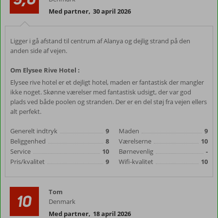
Med partner
,
30 april 2026
Ligger i gå afstand til centrum af Alanya og dejlig strand på den
anden side af vejen.
Om Elysee Rive Hotel :
Elysee rive hotel er et dejligt hotel, maden er fantastisk der mangler
ikke noget. Skønne værelser med fantastisk udsigt, der var god
plads ved både poolen og stranden. Der er en del støj fra vejen ellers
alt perfekt.
Generelt indtryk
9
Maden
9
Beliggenhed
8
Værelserne
10
Service
10
Børnevenlig
-
Pris/kvalitet
9
Wifi-kvalitet
10
Tom
10
Denmark
Med partner
,
18 april 2026