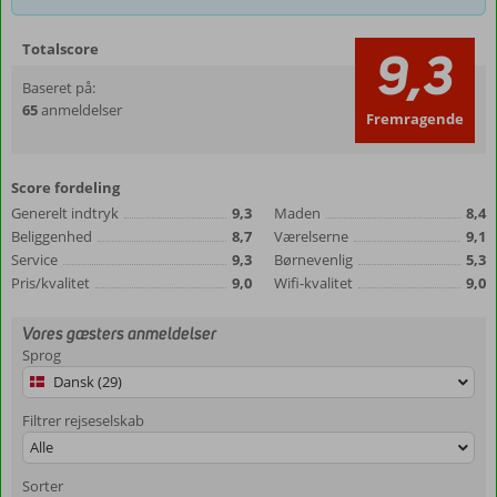
Totalscore
9,3
Baseret på:
65
anmeldelser
Fremragende
Score fordeling
Generelt indtryk
9,3
Maden
8,4
Beliggenhed
8,7
Værelserne
9,1
Service
9,3
Børnevenlig
5,3
Pris/kvalitet
9,0
Wifi-kvalitet
9,0
Vores gæsters anmeldelser
Sprog
Dansk (29)
Filtrer rejseselskab
Alle
Sorter