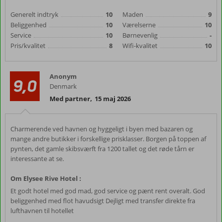
Generelt indtryk
10
Maden
9
Beliggenhed
10
Værelserne
10
Service
10
Børnevenlig
-
Pris/kvalitet
8
Wifi-kvalitet
10
Anonym
9,0
Denmark
Med partner
,
15 maj 2026
Charmerende ved havnen og hyggeligt i byen med bazaren og
mange andre butikker i forskellige prisklasser. Borgen på toppen af
pynten, det gamle skibsværft fra 1200 tallet og det røde tårn er
interessante at se.
Om Elysee Rive Hotel :
Et godt hotel med god mad, god service og pænt rent overalt. God
beliggenhed med flot havudsigt Dejligt med transfer direkte fra
lufthavnen til hotellet