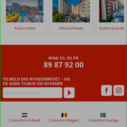
Kahya Hotel
Villa Sunflower
RING TIL OS PÅ
89 87 92 00
TILMELD DIG NYHEDSBREVET – OG
FÅ GODE TILBUD OG NYHEDER
Corendon Holland
Corendon Belgien
Corendon Sverige