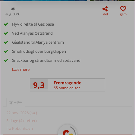
aug. 33°
C
del
gem
Flyv direkte til Gazipasa
Ved Alanyas Øststrand
Gåafstand til Alanya centrum
Smuk udsigt over borgklippen
Snackbar og strandbar med sodavand
Læs mere
9,3
Fremragende
65 anmeldelser
+
22 nov. 2026 (sø.)
5 dage (4 nætter)
fra København