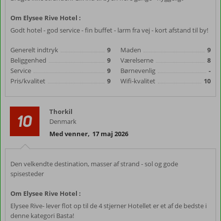
Om Elysee Rive Hotel :
Godt hotel - god service - fin buffet - larm fra vej - kort afstand til by!
Generelt indtryk
9
Maden
9
Beliggenhed
9
Værelserne
8
Service
9
Børnevenlig
-
Pris/kvalitet
9
Wifi-kvalitet
10
Thorkil
10
Denmark
Med venner
,
17 maj 2026
Den velkendte destination, masser af strand - sol og gode
spisesteder
Om Elysee Rive Hotel :
Elysee Rive- lever flot op til de 4 stjerner Hotellet er et af de bedste i
denne kategori Basta!