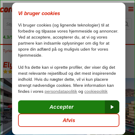
4,3/5 på Trustpilot
Tyrkiet
Forside
Tyrkiets sydkyst
Alanya
Elysee Rive Hotel
Elysee Rive Hotel
All Inclusive
-
Hotel