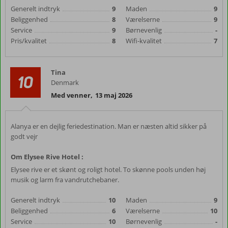
Generelt indtryk
9
Maden
9
Beliggenhed
8
Værelserne
9
Service
9
Børnevenlig
-
Pris/kvalitet
8
Wifi-kvalitet
7
Tina
10
Denmark
Med venner
,
13 maj 2026
Alanya er en dejlig feriedestination. Man er næsten altid sikker på
godt vejr
Om Elysee Rive Hotel :
Elysee rive er et skønt og roligt hotel. To skønne pools unden høj
musik og larm fra vandrutchebaner.
Generelt indtryk
10
Maden
9
Beliggenhed
6
Værelserne
10
Service
10
Børnevenlig
-