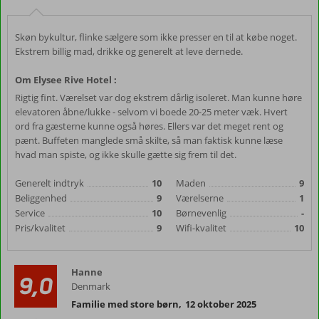
Skøn bykultur, flinke sælgere som ikke presser en til at købe noget.
Ekstrem billig mad, drikke og generelt at leve dernede.
Om Elysee Rive Hotel :
Rigtig fint. Værelset var dog ekstrem dårlig isoleret. Man kunne høre
elevatoren åbne/lukke - selvom vi boede 20-25 meter væk. Hvert
ord fra gæsterne kunne også høres. Ellers var det meget rent og
pænt. Buffeten manglede små skilte, så man faktisk kunne læse
hvad man spiste, og ikke skulle gætte sig frem til det.
Generelt indtryk
10
Maden
9
Beliggenhed
9
Værelserne
1
Service
10
Børnevenlig
-
Pris/kvalitet
9
Wifi-kvalitet
10
Hanne
9,0
Denmark
Familie med store børn
,
12 oktober 2025