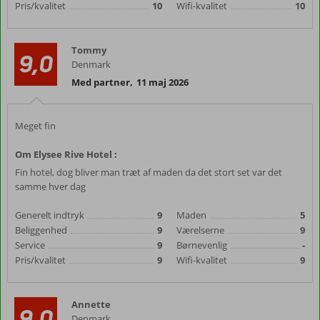
Pris/kvalitet
10
Wifi-kvalitet
10
Tommy
9,0
Denmark
Med partner
,
11 maj 2026
Meget fin
Om Elysee Rive Hotel :
Fin hotel, dog bliver man træt af maden da det stort set var det
samme hver dag
Generelt indtryk
9
Maden
5
Beliggenhed
9
Værelserne
9
Service
9
Børnevenlig
-
Pris/kvalitet
9
Wifi-kvalitet
9
Annette
9,0
Denmark