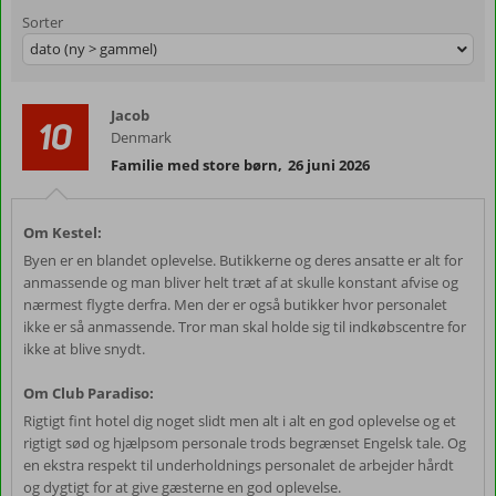
Sorter
dato (ny > gammel)
Jacob
10
Denmark
Familie med store børn
,
26 juni 2026
Om Kestel:
Byen er en blandet oplevelse. Butikkerne og deres ansatte er alt for
anmassende og man bliver helt træt af at skulle konstant afvise og
nærmest flygte derfra. Men der er også butikker hvor personalet
ikke er så anmassende. Tror man skal holde sig til indkøbscentre for
ikke at blive snydt.
Om Club Paradiso:
Rigtigt fint hotel dig noget slidt men alt i alt en god oplevelse og et
rigtigt sød og hjælpsom personale trods begrænset Engelsk tale. Og
en ekstra respekt til underholdnings personalet de arbejder hårdt
og dygtigt for at give gæsterne en god oplevelse.