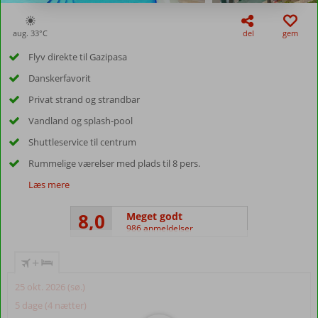
aug. 33°
C
del
gem
Flyv direkte til Gazipasa
Danskerfavorit
Privat strand og strandbar
Vandland og splash-pool
Shuttleservice til centrum
Rummelige værelser med plads til 8 pers.
Læs mere
8,0
Meget godt
986 anmeldelser
+
25 okt. 2026 (sø.)
5 dage (4 nætter)