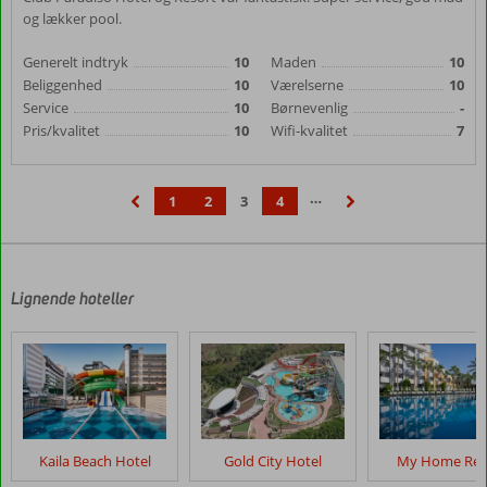
og lækker pool.
Generelt indtryk
10
Maden
10
Beliggenhed
10
Værelserne
10
Service
10
Børnevenlig
-
Pris/kvalitet
10
Wifi-kvalitet
7
…
1
2
3
4
‹
›
Lignende hoteller
Kaila Beach Hotel
Gold City Hotel
My Home Res