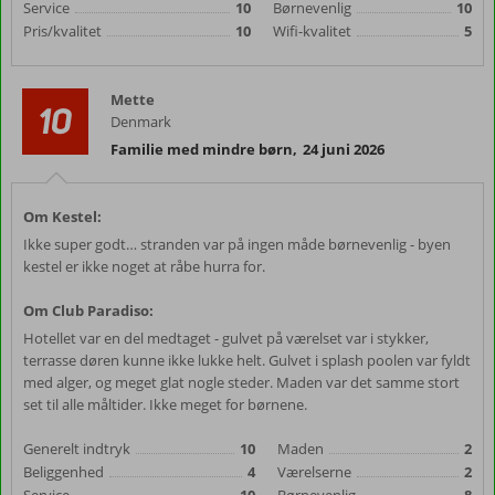
Service
10
Børnevenlig
10
Pris/kvalitet
10
Wifi-kvalitet
5
Mette
10
Denmark
Familie med mindre børn
,
24 juni 2026
Om Kestel:
Ikke super godt… stranden var på ingen måde børnevenlig - byen
kestel er ikke noget at råbe hurra for.
Om Club Paradiso:
Hotellet var en del medtaget - gulvet på værelset var i stykker,
terrasse døren kunne ikke lukke helt. Gulvet i splash poolen var fyldt
med alger, og meget glat nogle steder. Maden var det samme stort
set til alle måltider. Ikke meget for børnene.
Generelt indtryk
10
Maden
2
Beliggenhed
4
Værelserne
2