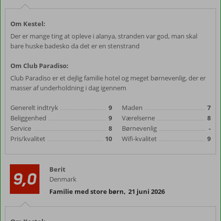
Om Kestel:
Der er mange ting at opleve i alanya, stranden var god, man skal
bare huske badesko da det er en stenstrand
Om Club Paradiso:
Club Paradiso er et dejlig familie hotel og meget børnevenlig, der er
masser af underholdning i dag igennem
Generelt indtryk
9
Maden
7
Beliggenhed
9
Værelserne
8
Service
8
Børnevenlig
-
Pris/kvalitet
10
Wifi-kvalitet
9
Berit
9,0
Denmark
Familie med store børn
,
21 juni 2026