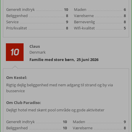
Generelt indtryk
10
Maden
6
Beliggenhed
8
Værelserne
8
Service
9
Børnevenlig
8
Pris/kvalitet
8
Wifi-kvalitet
5
Claus
10
Denmark
Familie med store børn
,
25 juni 2026
Om Kestel:
Rigtig dejlig beliggenhed med nem adgang til strand og by via
busservice
Om Club Paradiso:
Dejligt hotel med skønt pool område og gode aktiviteter
Generelt indtryk
10
Maden
9
Beliggenhed
10
Værelserne
8