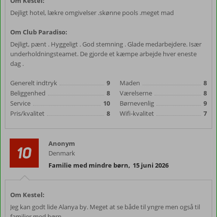
Om Kestel:
Dejligt hotel, lækre omgivelser .skønne pools .meget mad
Om Club Paradiso:
Dejligt, pænt . Hyggeligt . God stemning . Glade medarbejdere. Især
underholdningsteamet. De gjorde et kæmpe arbejde hver eneste
dag .
Generelt indtryk
9
Maden
8
Beliggenhed
8
Værelserne
8
Service
10
Børnevenlig
9
Pris/kvalitet
8
Wifi-kvalitet
7
Anonym
10
Denmark
Familie med mindre børn
,
15 juni 2026
Om Kestel:
Jeg kan godt lide Alanya by. Meget at se både til yngre men også til
familier med børn.