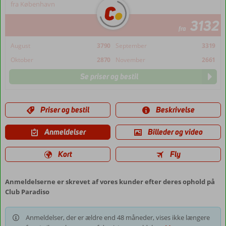
fra København
3132
fra
August
3790
September
3319
Oktober
2870
November
2661
Se priser og bestil
Priser og bestil
Beskrivelse
Anmeldelser
Billeder og video
Kort
Fly
Anmeldelserne er skrevet af vores kunder efter deres ophold på
Club Paradiso
Anmeldelser, der er ældre end 48 måneder, vises ikke længere