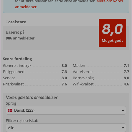
for at sikre relevansen af de viste anmeldelser.
Mere om vores
anmeldelser.
Totalscore
8,0
Baseret på:
986
anmeldelser
Meget godt
Score fordeling
Generelt indtryk
8,0
Maden
7,1
Beliggenhed
7,3
Værelserne
7,7
Service
8,0
Børnevenlig
8,0
Pris/kvalitet
7,6
Wifi-kvalitet
4,6
Vores gæsters anmeldelser
Sprog
Dansk (223)
Filtrer rejseselskab
Alle