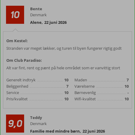
Bente
10
Denmark
Alene
,
22 juni 2026
Om Kestel:
Stranden var meget lækker, og turen til byen fungerer rigtig godt
Om Club Paradiso:
Alt var fint, rent og pænt på hele området som er vanvittig stort
Generelt indtryk
10
Maden
7
Beliggenhed
7
Værelserne
10
Service
10
Børnevenlig
-
Pris/kvalitet
10
Wifi-kvalitet
10
Teddy
9,0
Denmark
Familie med mindre børn
,
22 juni 2026