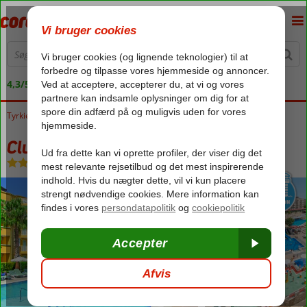
4,3/5 på Trustpilot
Tyrkiet
Forside
Tyrkiets sydkyst
Alanya
Kestel
Club Paradiso
Club Paradiso
Ultra All Inclusive
-
Hotel