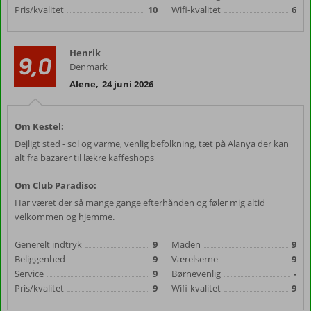
Pris/kvalitet
10
Wifi-kvalitet
6
Henrik
9,0
Denmark
Alene
,
24 juni 2026
Om Kestel:
Dejligt sted - sol og varme, venlig befolkning, tæt på Alanya der kan
alt fra bazarer til lækre kaffeshops
Om Club Paradiso:
Har været der så mange gange efterhånden og føler mig altid
velkommen og hjemme.
Generelt indtryk
9
Maden
9
Beliggenhed
9
Værelserne
9
Service
9
Børnevenlig
-
Pris/kvalitet
9
Wifi-kvalitet
9