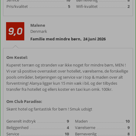
Service
10
Børnevenlig
8
Pris/kvalitet
5
Wifi-kvalitet
2
Malene
9,0
Denmark
Familie med mindre børn
,
24 juni 2026
Om Kestel:
Kuperet terræn og stranden var ikke noget for mindre børn, MEN !
Vi var så positive overrasket over hotellet, værelserne, de forskellige
pools områder, betjeningen og service var i top & maden over alt
forventning! Alanya ligger kun 15 min væk i bil, og der tilbydes
transfer fra hotellet og ellers koster en taxi kun omk. 100kr.
Om Club Paradiso:
Skønt hotel og fantastisk for børn ! Smuk udsigt
Generelt indtryk
9
Maden
10
Beliggenhed
4
Værelserne
9
Service
10
Børnevenlig
8