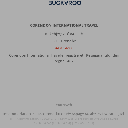
CORENDON INTERNATIONAL TRAVEL
Kirkebjerg Allé 84, 1. th
2605 Brøndby
89 87 92 00
Corendon International Travel er registreret i Rejsegarantifonden
regnr. 3407
TourWeb
©
accommodation-7
| accommodationId=7&pag=3&tab=review-rating-tab
NetMatch
dk | Accommodation | 380.0.0.13 | netm-web-ui-production-7f756f55dd-n6hzs
12:32:24 AM (12:32:24 AM) | 252 (225|191)