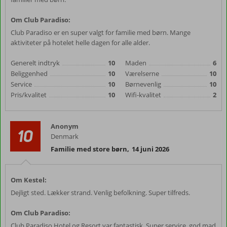
Om Club Paradiso:
Club Paradiso er en super valgt for familie med børn. Mange
aktiviteter på hotelet helle dagen for alle alder.
Generelt indtryk
10
Maden
6
Beliggenhed
10
Værelserne
10
Service
10
Børnevenlig
10
Pris/kvalitet
10
Wifi-kvalitet
2
Anonym
10
Denmark
Familie med store børn
,
14 juni 2026
Om Kestel:
Dejligt sted. Lækker strand. Venlig befolkning. Super tilfreds.
Om Club Paradiso:
Club Paradiso Hotel og Resort var fantastisk. Super service, god mad