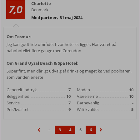
Charlotte
7,0
Denmark
Med partner
,
31 maj 2024
Om Tosmur:
Jeg kan godt lide området hvor hotellet ligger. Har været på
nabohotellet flere gange med Corendon
Om Grand Uysal Beach & Spa Hotel:
Super fint, men dårligt udvalg af drinks og meget kø ved poolbaren,
som var den eneste
Generelt indtryk
7
Maden
10
Beliggenhed
10
Værelserne
10
Service
7
Børnevenlig
-
Pris/kvalitet
9
Wifi-kvalitet
5
…
3
4
5
6
‹
›