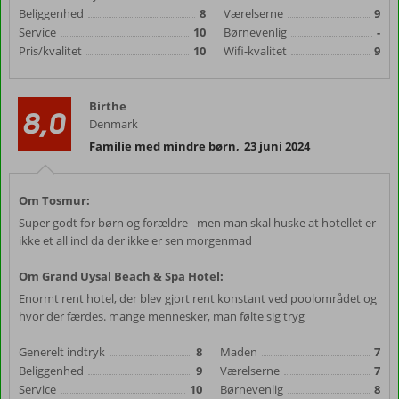
Beliggenhed
8
Værelserne
9
Service
10
Børnevenlig
-
Pris/kvalitet
10
Wifi-kvalitet
9
Birthe
8,0
Denmark
Familie med mindre børn
,
23 juni 2024
Om Tosmur:
Super godt for børn og forældre - men man skal huske at hotellet er
ikke et all incl da der ikke er sen morgenmad
Om Grand Uysal Beach & Spa Hotel:
Enormt rent hotel, der blev gjort rent konstant ved poolområdet og
hvor der færdes. mange mennesker, man følte sig tryg
Generelt indtryk
8
Maden
7
Beliggenhed
9
Værelserne
7
Service
10
Børnevenlig
8