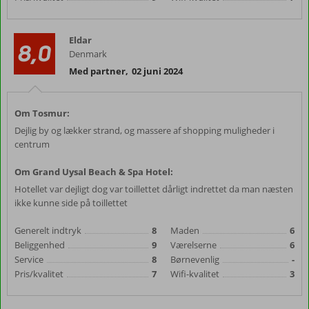
Eldar
8,0
Denmark
Med partner
,
02 juni 2024
Om Tosmur:
Dejlig by og lækker strand, og massere af shopping muligheder i
centrum
Om Grand Uysal Beach & Spa Hotel:
Hotellet var dejligt dog var toillettet dårligt indrettet da man næsten
ikke kunne side på toillettet
Generelt indtryk
8
Maden
6
Beliggenhed
9
Værelserne
6
Service
8
Børnevenlig
-
Pris/kvalitet
7
Wifi-kvalitet
3