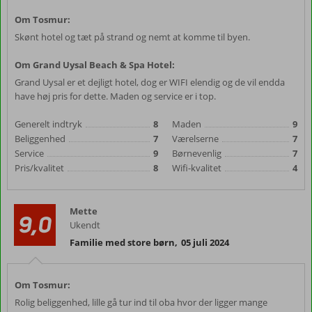
Om Tosmur:
Skønt hotel og tæt på strand og nemt at komme til byen.
Om Grand Uysal Beach & Spa Hotel:
Grand Uysal er et dejligt hotel, dog er WIFI elendig og de vil endda
have høj pris for dette. Maden og service er i top.
Generelt indtryk
8
Maden
9
Beliggenhed
7
Værelserne
7
Service
9
Børnevenlig
7
Pris/kvalitet
8
Wifi-kvalitet
4
Mette
9,0
Ukendt
Familie med store børn
,
05 juli 2024
Om Tosmur:
Rolig beliggenhed, lille gå tur ind til oba hvor der ligger mange