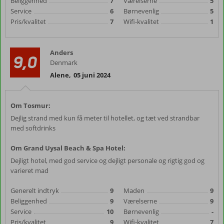
Beliggenhed
7
Værelserne
5
Service
6
Børnevenlig
5
Pris/kvalitet
7
Wifi-kvalitet
1
Anders
9,0
Denmark
Alene
,
05 juni 2024
Om Tosmur:
Dejlig strand med kun få meter til hotellet, og tæt ved strandbar
med softdrinks
Om Grand Uysal Beach & Spa Hotel:
Dejligt hotel, med god service og dejligt personale og rigtig god og
varieret mad
Generelt indtryk
9
Maden
9
Beliggenhed
9
Værelserne
9
Service
10
Børnevenlig
-
Pris/kvalitet
9
Wifi-kvalitet
7