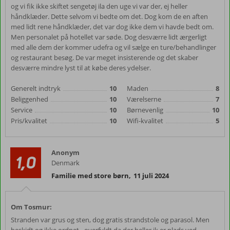
og vi fik ikke skiftet sengetøj ila den uge vi var der, ej heller
håndklæder. Dette selvom vi bedte om det. Dog kom de en aften
med lidt rene håndklæder, det var dog ikke dem vi havde bedt om.
Men personalet på hotellet var søde. Dog desværre lidt ærgerligt
med alle dem der kommer udefra og vil sælge en ture/behandlinger
og restaurant besøg. De var meget insisterende og det skaber
desværre mindre lyst til at købe deres ydelser.
Generelt indtryk
10
Maden
8
Beliggenhed
10
Værelserne
7
Service
10
Børnevenlig
10
Pris/kvalitet
10
Wifi-kvalitet
5
Anonym
1,0
Denmark
Familie med store børn
,
11 juli 2024
Om Tosmur:
Stranden var grus og sten, dog gratis strandstole og parasol. Men