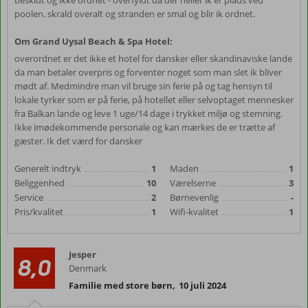
beskidt og ikke ordnet - overfyldt da der heller ik er plads ved
poolen. skrald overalt og stranden er smal og blir ik ordnet.
Om Grand Uysal Beach & Spa Hotel:
overordnet er det ikke et hotel for dansker eller skandinaviske lande
da man betaler overpris og forventer noget som man slet ik bliver
mødt af. Medmindre man vil bruge sin ferie på og tag hensyn til
lokale tyrker som er på ferie, på hotellet eller selvoptaget mennesker
fra Balkan lande og leve 1 uge/14 dage i trykket miljø og stemning.
Ikke imødekommende personale og kan mærkes de er trætte af
gæster. Ik det værd for dansker
Generelt indtryk
1
Maden
1
Beliggenhed
10
Værelserne
3
Service
2
Børnevenlig
-
Pris/kvalitet
1
Wifi-kvalitet
1
Jesper
8,0
Denmark
Familie med store børn
,
10 juli 2024