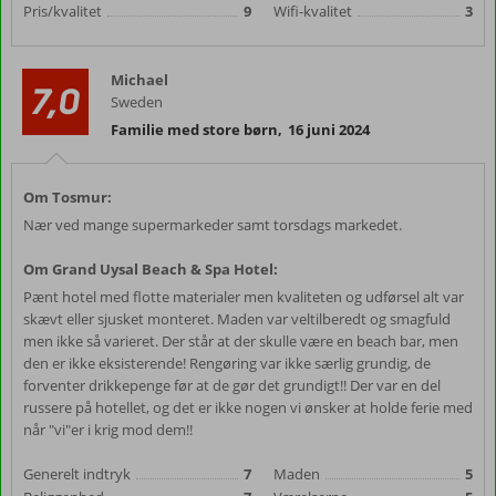
Pris/kvalitet
9
Wifi-kvalitet
3
Michael
7,0
Sweden
Familie med store børn
,
16 juni 2024
Om Tosmur:
Nær ved mange supermarkeder samt torsdags markedet.
Om Grand Uysal Beach & Spa Hotel:
Pænt hotel med flotte materialer men kvaliteten og udførsel alt var
skævt eller sjusket monteret. Maden var veltilberedt og smagfuld
men ikke så varieret. Der står at der skulle være en beach bar, men
den er ikke eksisterende! Rengøring var ikke særlig grundig, de
forventer drikkepenge før at de gør det grundigt!! Der var en del
russere på hotellet, og det er ikke nogen vi ønsker at holde ferie med
når "vi"er i krig mod dem!!
Generelt indtryk
7
Maden
5