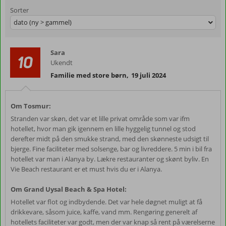
Sorter
dato (ny > gammel)
Sara
10
Ukendt
Familie med store børn
,
19 juli 2024
Om Tosmur:
Stranden var skøn, det var et lille privat område som var ifm
hotellet, hvor man gik igennem en lille hyggelig tunnel og stod
derefter midt på den smukke strand, med den skønneste udsigt til
bjerge. Fine faciliteter med solsenge, bar og livreddere. 5 min i bil fra
hotellet var man i Alanya by. Lækre restauranter og skønt byliv. En
Vie Beach restaurant er et must hvis du er i Alanya.
Om Grand Uysal Beach & Spa Hotel:
Hotellet var flot og indbydende. Det var hele døgnet muligt at få
drikkevare, såsom juice, kaffe, vand mm. Rengøring generelt af
hotellets faciliteter var godt, men der var knap så rent på værelserne