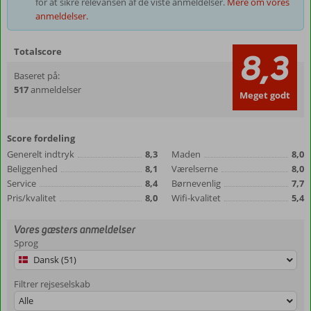
for at sikre relevansen af de viste anmeldelser.
Mere om vores
anmeldelser.
Totalscore
8,3
Baseret på:
517
anmeldelser
Meget godt
Score fordeling
Generelt indtryk
8,3
Maden
8,0
Beliggenhed
8,1
Værelserne
8,0
Service
8,4
Børnevenlig
7,7
Pris/kvalitet
8,0
Wifi-kvalitet
5,4
Vores gæsters anmeldelser
Sprog
Dansk (51)
Filtrer rejseselskab
Alle