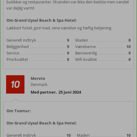
butikker og restauranter. Stranden var ikke den bedste men vandet
var dejlig varmt
Om Grand Uysal Beach & Spa Hotel:
Lækkert hotel, god mad, rene værelser og høflig betjening
Generelt indtryk
9
Maden
8
Beliggenhed
9
Værelserne
10
Service
9
Børnevenlig
9
Pris/kvalitet
8
Wifi-kvalitet
8
Merete
10
Denmark
Med partner
,
25 juni 2024
Om Tosmur:
Om Grand Uysal Beach & Spa Hotel:
Generelt indtryk
10
Maden
10