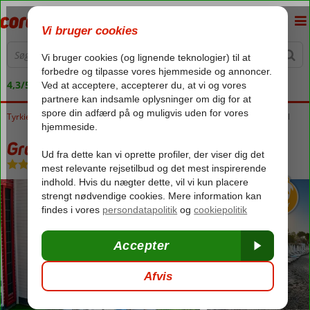
4,3/5 på Trustpilot
Tyrkiet
Forside
Tyrkiets sydkyst
Alanya
Tosmur
Grand Uysal Beach & Spa Hotel
Grand Uysal Beach & Spa Hotel
All Inclusive
-
Hotel