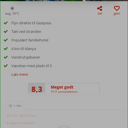
aug. 33°
C
del
gem
Flyv direkte til Gazipasa
Tæt ved stranden
Populært familiehotel
4 km til Alanya
Vandrutsjebaner
Værelser med plads til 5
Læs mere
8,3
Meget godt
517 anmeldelser
+
09 nov. 2026 (ma.)
5 dage (4 nætter)