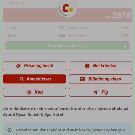
fra København
2878
fra
August
4051
September
3692
Oktober
3005
November
2257
Se priser og bestil
Priser og bestil
Beskrivelse
Anmeldelser
Billeder og video
Kort
Fly
Anmeldelserne er skrevet af vores kunder efter deres ophold på
Grand Uysal Beach & Spa Hotel
Anmeldelser, der er ældre end 48 måneder, vises ikke længere