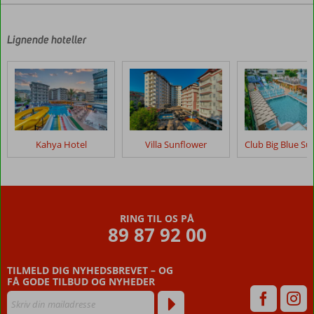
Lignende hoteller
Kahya Hotel
Villa Sunflower
RING TIL OS PÅ
89 87 92 00
TILMELD DIG NYHEDSBREVET – OG
FÅ GODE TILBUD OG NYHEDER