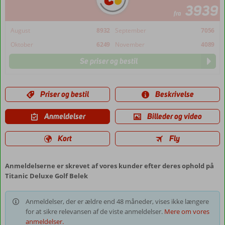
3939
fra
August
8932
September
7056
Oktober
6249
November
4089
Se priser og bestil
Priser og bestil
Beskrivelse
Anmeldelser
Billeder og video
Kort
Fly
Anmeldelserne er skrevet af vores kunder efter deres ophold på
Titanic Deluxe Golf Belek
Anmeldelser, der er ældre end 48 måneder, vises ikke længere
for at sikre relevansen af de viste anmeldelser.
Mere om vores
anmeldelser.