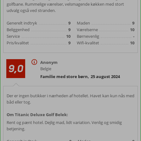
golfbane. Rummelige værelser, velsmagende køkken med stort
udvalg også ved stranden.
Generelt indtryk
9
Maden
9
Beliggenhed
9
Værelserne
10
Service
10
Børnevenlig
-
Pris/kvalitet
9
Wifi-kvalitet
10
Anonym
9,0
Belgie
Familie med store børn
,
25 august 2024
Der er ingen butikker i nærheden af hotellet. Havet kan kun nås med
båd eller tog.
Om Titanic Deluxe Golf Belek:
Rent og pænt hotel. Dejlig mad, lidt variation. Venlig og smidig
betjening.