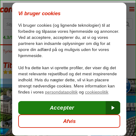
4,3/5 på Trustpilot
Tyrkiet
Forside
Tyrkiets sydkyst
Belek
Titanic Deluxe Golf Belek
Titanic Deluxe Golf Belek
Ultra All Inclusive
-
Hotel