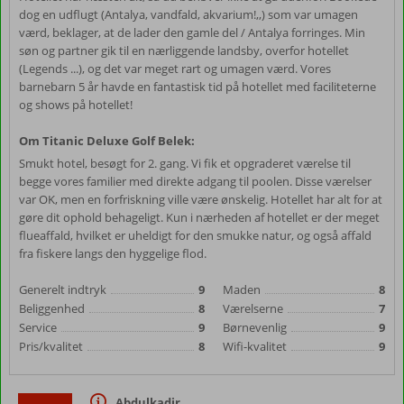
dog en udflugt (Antalya, vandfald, akvarium!,,) som var umagen
værd, beklager, at de lader den gamle del / Antalya forringes. Min
søn og partner gik til en nærliggende landsby, overfor hotellet
(Legends ...), og det var meget rart og umagen værd. Vores
barnebarn 5 år havde en fantastisk tid på hotellet med faciliteterne
og shows på hotellet!
Om Titanic Deluxe Golf Belek:
Smukt hotel, besøgt for 2. gang. Vi fik et opgraderet værelse til
begge vores familier med direkte adgang til poolen. Disse værelser
var OK, men en forfriskning ville være ønskelig. Hotellet har alt for at
gøre dit ophold behageligt. Kun i nærheden af hotellet er der meget
flueaffald, hvilket er uheldigt for den smukke natur, og også affald
fra fiskere langs den hyggelige flod.
Generelt indtryk
9
Maden
8
Beliggenhed
8
Værelserne
7
Service
9
Børnevenlig
9
Pris/kvalitet
8
Wifi-kvalitet
9
Abdulkadir