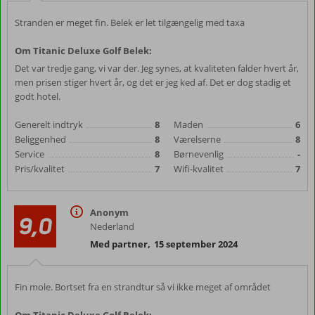
Stranden er meget fin. Belek er let tilgængelig med taxa
Om Titanic Deluxe Golf Belek:
Det var tredje gang, vi var der. Jeg synes, at kvaliteten falder hvert år,
men prisen stiger hvert år, og det er jeg ked af. Det er dog stadig et
godt hotel.
Generelt indtryk
8
Maden
6
Beliggenhed
8
Værelserne
8
Service
8
Børnevenlig
-
Pris/kvalitet
7
Wifi-kvalitet
7
Anonym
9,0
Nederland
Med partner
,
15 september 2024
Fin mole. Bortset fra en strandtur så vi ikke meget af området