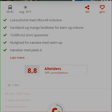
00:40
aug. 33°
C
del
gem
Luksushotel med Ultra All Inclusive
Vandland og mange faciliteter for børn og voksne
13.000 m2 stort spacenter
Mulighed for værelse med swim-up
Værelser med plads 6
Læs mere
8,8
Alletiders
205 anmeldelser
+
06 dec. 2026 (sø.)
5 dage (4 nætter)
fra København