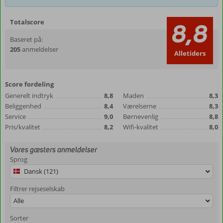
Totalscore
8,8
Baseret på:
205
anmeldelser
Alletiders
Score fordeling
Generelt indtryk
8,8
Maden
8,3
Beliggenhed
8,4
Værelserne
8,3
Service
9,0
Børnevenlig
8,8
Pris/kvalitet
8,2
Wifi-kvalitet
8,0
Vores gæsters anmeldelser
Sprog
Dansk (121)
Filtrer rejseselskab
Alle
Sorter