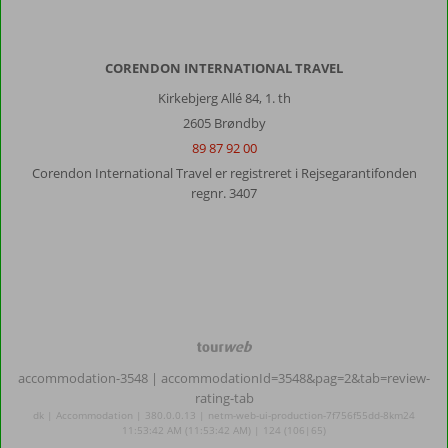
CORENDON INTERNATIONAL TRAVEL
Kirkebjerg Allé 84, 1. th
2605 Brøndby
89 87 92 00
Corendon International Travel er registreret i Rejsegarantifonden
regnr. 3407
TourWeb
©
accommodation-3548
| accommodationId=3548&pag=2&tab=review-
NetMatch
rating-tab
dk | Accommodation | 380.0.0.13 | netm-web-ui-production-7f756f55dd-8km24
11:53:42 AM (11:53:42 AM) | 124 (106|65)