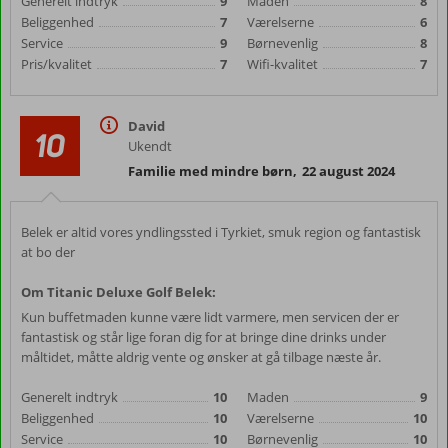
Generelt indtryk
9
Maden
8
Beliggenhed
7
Værelserne
6
Service
9
Børnevenlig
8
Pris/kvalitet
7
Wifi-kvalitet
7
David
10
Ukendt
Familie med mindre børn
,
22 august 2024
Belek er altid vores yndlingssted i Tyrkiet, smuk region og fantastisk
at bo der
Om Titanic Deluxe Golf Belek:
Kun buffetmaden kunne være lidt varmere, men servicen der er
fantastisk og står lige foran dig for at bringe dine drinks under
måltidet, måtte aldrig vente og ønsker at gå tilbage næste år.
Generelt indtryk
10
Maden
9
Beliggenhed
10
Værelserne
10
Service
10
Børnevenlig
10