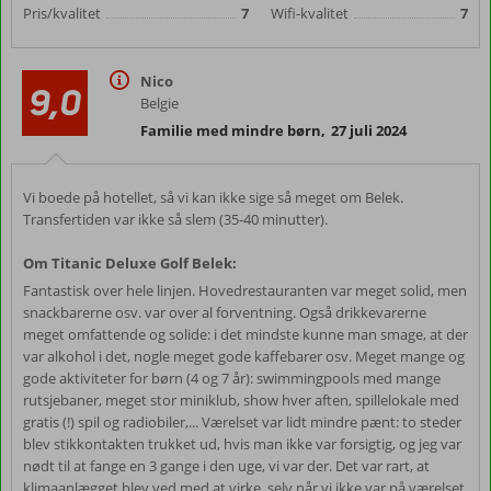
Pris/kvalitet
7
Wifi-kvalitet
7
Nico
9,0
Belgie
Familie med mindre børn
,
27 juli 2024
Vi boede på hotellet, så vi kan ikke sige så meget om Belek.
Transfertiden var ikke så slem (35-40 minutter).
Om Titanic Deluxe Golf Belek:
Fantastisk over hele linjen. Hovedrestauranten var meget solid, men
snackbarerne osv. var over al forventning. Også drikkevarerne
meget omfattende og solide: i det mindste kunne man smage, at der
var alkohol i det, nogle meget gode kaffebarer osv. Meget mange og
gode aktiviteter for børn (4 og 7 år): swimmingpools med mange
rutsjebaner, meget stor miniklub, show hver aften, spillelokale med
gratis (!) spil og radiobiler,... Værelset var lidt mindre pænt: to steder
blev stikkontakten trukket ud, hvis man ikke var forsigtig, og jeg var
nødt til at fange en 3 gange i den uge, vi var der. Det var rart, at
klimaanlægget blev ved med at virke, selv når vi ikke var på værelset.