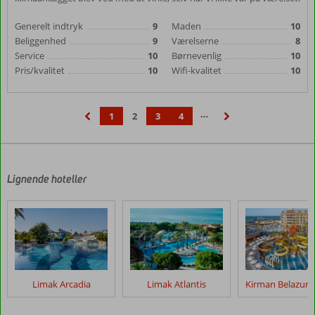
Generelt indtryk
9
Maden
10
Beliggenhed
9
Værelserne
8
Service
10
Børnevenlig
10
Pris/kvalitet
10
Wifi-kvalitet
10
…
1
2
3
4
‹
›
Lignende hoteller
Limak Arcadia
Limak Atlantis