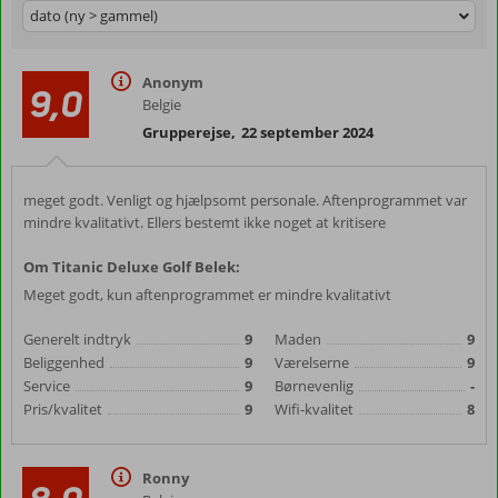
dato (ny > gammel)
Anonym
9,0
Belgie
Grupperejse
,
22 september 2024
meget godt. Venligt og hjælpsomt personale. Aftenprogrammet var
mindre kvalitativt. Ellers bestemt ikke noget at kritisere
Om Titanic Deluxe Golf Belek:
Meget godt, kun aftenprogrammet er mindre kvalitativt
Generelt indtryk
9
Maden
9
Beliggenhed
9
Værelserne
9
Service
9
Børnevenlig
-
Pris/kvalitet
9
Wifi-kvalitet
8
Ronny