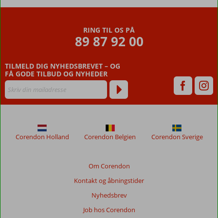
RING TIL OS PÅ
89 87 92 00
TILMELD DIG NYHEDSBREVET – OG
FÅ GODE TILBUD OG NYHEDER
Corendon Holland
Corendon Belgien
Corendon Sverige
Om Corendon
Kontakt og åbningstider
Nyhedsbrev
Job hos Corendon