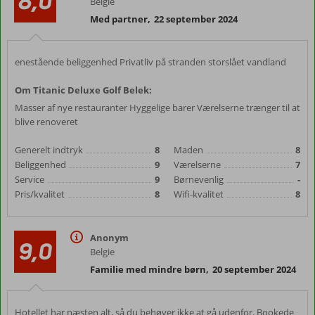
8,0
Belgie
Med partner
,
22 september 2024
enestående beliggenhed Privatliv på stranden storslået vandland
Om Titanic Deluxe Golf Belek:
Masser af nye restauranter Hyggelige barer Værelserne trænger til at
blive renoveret
Generelt indtryk
8
Maden
8
Beliggenhed
9
Værelserne
7
Service
9
Børnevenlig
-
Pris/kvalitet
8
Wifi-kvalitet
8
Anonym
9,0
Belgie
Familie med mindre børn
,
20 september 2024
Hotellet har næsten alt, så du behøver ikke at gå udenfor. Bookede