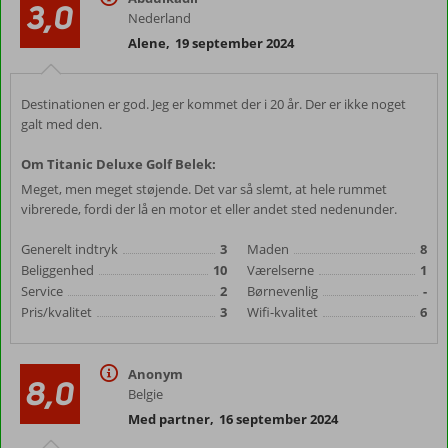
3,0
Nederland
Alene
,
19 september 2024
Destinationen er god. Jeg er kommet der i 20 år. Der er ikke noget
galt med den.
Om Titanic Deluxe Golf Belek:
Meget, men meget støjende. Det var så slemt, at hele rummet
vibrerede, fordi der lå en motor et eller andet sted nedenunder.
Generelt indtryk
3
Maden
8
Beliggenhed
10
Værelserne
1
Service
2
Børnevenlig
-
Pris/kvalitet
3
Wifi-kvalitet
6
Anonym
8,0
Belgie
Med partner
,
16 september 2024