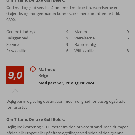
Om Titanic Deluxe Golf Belek:
God mad og god service. Stand med mole er fin. Værelserne er
støjende, og morgenmaden kunne være mere omfattende til kl.
0800.
Generelt indtryk
9
Maden
9
Beliggenhed
9
Værelserne
6
Service
9
Børnevenlig
-
Pris/kvalitet
6
Wifi-kvalitet
8
Mathieu
9,0
Belgie
Med partner
,
28 august 2024
Dejlig varm og solrig destination med mulighed for besøg også uden
for resortet
Om Titanic Deluxe Golf Belek:
Dejlig indkvartering 1200 meter fra den private strand, men du tager
båden eller toget eller går frem og tilbage ved siden af den grønne