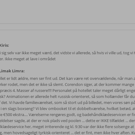
iris:
 i sig selv var ikke meget værd, det vidste vi allerede, så hvis vi ville ud, tog vi 
r. Ikke meget at lave i området
Limak Limra:
llet er lidt ældre, men ser fint ud. Det kan være ret overvældende, når ma
irker rodet, men det er ikke så slemt. Corendon siger, at der kommer mange
 præcis 4. Masser af russere!!!! Personalet på hotellet taler meget dårligt eng
isk? Animationen er allerede helt russisk-orienteret, så som hollænder får du
f det. Vi havde familieværelset, som så stort ud på billedet, men vores søn p
 i en slags boxseng? Vi blev ombooket til et dobbeltværelse, hvilket betød, a
le €500 ekstra.... Værelserne rengøres godt, og badehåndklædeservicen er fi
delser sagde, at der er nok plads ved poolen ... dette er IKKE tilfældet ... der
lædeservice her, meget irriterende og kl. 9:30 var der ikke flere solsenge at
ig, men hovedsageligt tyrkisk-orienteret ... det er fint, men ikke hver aften. K