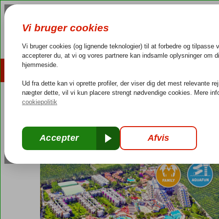
AFBUDSREJSER
REJSEMÅL
4,3/5 på Trustpilot
Dansk guideservice
40.000
Tyrkiet
Forside
Tyrkiets sydkyst
Kemer
Kiris
Limak Limra
Limak Limra
Ultra All Inclusive
-
Hotel