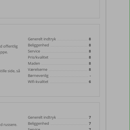
Generelt indtryk
8
Beliggenhed
8
 offentlig
Service
8
oppe.
Pris/kvalitet
8
Maden
8
Værelserne
8
lle side, så
Børnevenlig
-
Wifi-kvalitet
6
Generelt indtryk
7
Beliggenhed
7
od russere.
Service
7