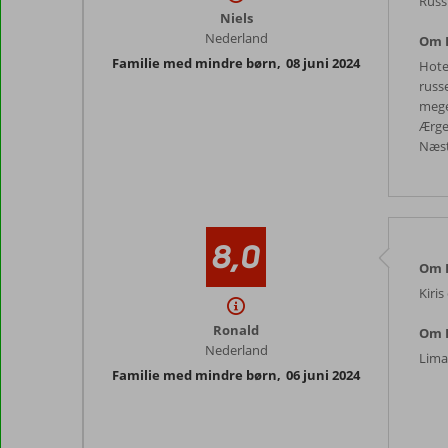
Russi
Niels
Nederland
Om 
Familie med mindre børn
,
08 juni 2024
Hotel
russe
meget
Ærge
Næst
8,0
Om K
Kiris
Ronald
Om 
Nederland
Lima
Familie med mindre børn
,
06 juni 2024