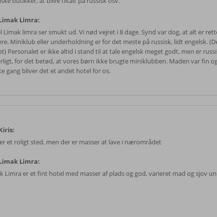
ske butikker, at blive tiltalt på russisk osv.
Limak Limra:
 Limak limra ser smukt ud. Vi nød vejret i 8 dage. Synd var dog, at alt er re
re. Miniklub eller underholdning er for det meste på russisk, lidt engelsk. (
) Personalet er ikke altid i stand til at tale engelsk meget godt, men er russ
rligt, for det betød, at vores børn ikke brugte miniklubben. Maden var fin og
e gang bliver det et andet hotel for os.
iris:
 er et roligt sted, men der er masser at lave i nærområdet
Limak Limra:
k Limra er et fint hotel med masser af plads og god, varieret mad og sjov u