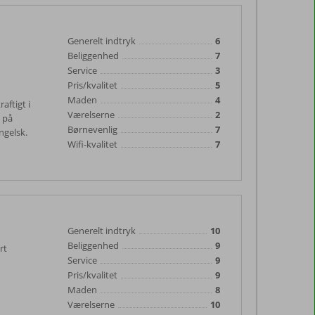
Generelt indtryk
6
Beliggenhed
7
Service
3
Pris/kvalitet
5
Maden
4
aftigt i
Værelserne
2
t på
Børnevenlig
7
ngelsk.
Wifi-kvalitet
7
Generelt indtryk
10
Beliggenhed
9
rt
Service
9
Pris/kvalitet
9
Maden
8
Værelserne
10