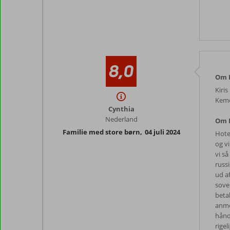
8,0
Om K
Kiris
Keme
Cynthia
Nederland
Om 
Familie med store børn
,
04 juli 2024
Hote
og v
vi så
russ
ud a
sove
beta
anmel
håndk
rigel