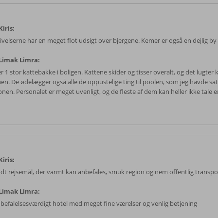
iris:
velserne har en meget flot udsigt over bjergene. Kemer er også en dejlig by
Limak Limra:
r 1 stor kattebakke i boligen. Kattene skider og tisser overalt, og det lugter kr
en. De ødelægger også alle de oppustelige ting til poolen, som jeg havde sa
nen. Personalet er meget uvenligt, og de fleste af dem kan heller ikke tale e
iris:
odt rejsemål, der varmt kan anbefales, smuk region og nem offentlig transpo
Limak Limra:
nbefalelsesværdigt hotel med meget fine værelser og venlig betjening