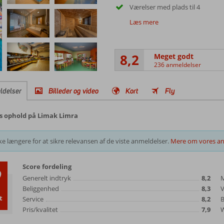
Værelser med plads til 4
Læs mere
8,2
Meget godt
236 anmeldelser
ldelser
Billeder og video
Kort
Fly
es ophold på Limak Limra
e længere for at sikre relevansen af de viste anmeldelser.
Mere om vores an
Score fordeling
2
Generelt indtryk
8,2
Beliggenhed
8,3
t
Service
8,2
B
Pris/kvalitet
7,9
W