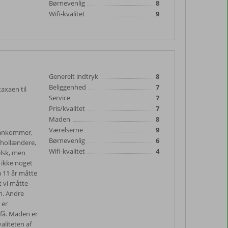
Børnevenlig
8
Wifi-kvalitet
9
Generelt indtryk
8
Beliggenhed
7
taxaen til
Service
7
Pris/kvalitet
7
Maden
8
Værelserne
9
n ankommer,
Børnevenlig
6
 hollændere,
Wifi-kvalitet
4
elsk, men
 ikke noget
å 11 år måtte
t vi måtte
n. Andre
 er
 få. Maden er
valiteten af