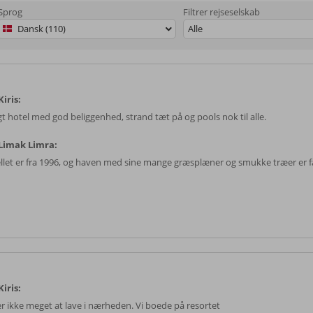
Sprog
Filtrer rejseselskab
Dansk (110)
Alle
iris:
gt hotel med god beliggenhed, strand tæt på og pools nok til alle.
Limak Limra:
llet er fra 1996, og haven med sine mange græsplæner og smukke træer er fa
iris:
er ikke meget at lave i nærheden. Vi boede på resortet