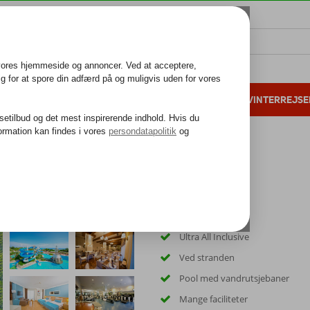
ALL INCLUSIVE
FAMILIEFERIE
VINTERREJSE
 danske gæster i 2025
25 års erfaring
Ultra All Inclusive
Ved stranden
Pool med vandrutsjebaner
Mange faciliteter