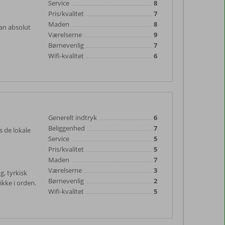
Service
8
Pris/kvalitet
7
Maden
8
kan absolut
Værelserne
9
Børnevenlig
7
Wifi-kvalitet
6
Generelt indtryk
6
Beliggenhed
7
s de lokale
Service
5
Pris/kvalitet
5
Maden
7
Værelserne
3
g, tyrkisk
Børnevenlig
2
ikke i orden.
Wifi-kvalitet
5