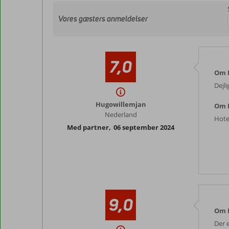
Vores gæsters anmeldelser
7,0
Om K
Dejli
Hugowillemjan
Om 
Nederland
Hote
Med partner
,
06 september 2024
9,0
Om K
Der 