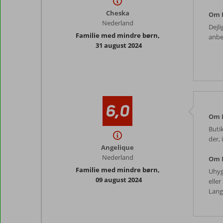
Cheska
Om 
Nederland
Dejli
Familie med mindre børn
,
anbe
31 august 2024
6,0
Om K
Buti
der, 
Angelique
Nederland
Om 
Familie med mindre børn
,
Uhyg
09 august 2024
eller
Lange