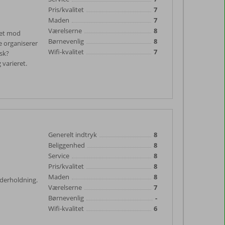
Pris/kvalitet
7
Maden
7
Værelserne
8
ttet mod
Børnevenlig
8
De organiserer
Wifi-kvalitet
7
isk?
 varieret.
Generelt indtryk
8
Beliggenhed
8
Service
8
Pris/kvalitet
8
Maden
8
nderholdning.
Værelserne
7
Børnevenlig
-
Wifi-kvalitet
6