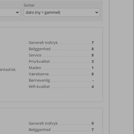
Sorter
dato (ny > gammel)
Generelt indtryk
7
Beliggenhed
8
Service
8
Pris/kvalitet
3
Maden
1
ntastisk.
Værelserne
8
Børnevenlig
-
Wifi-kvalitet
4
Generelt indtryk
9
Beliggenhed
7