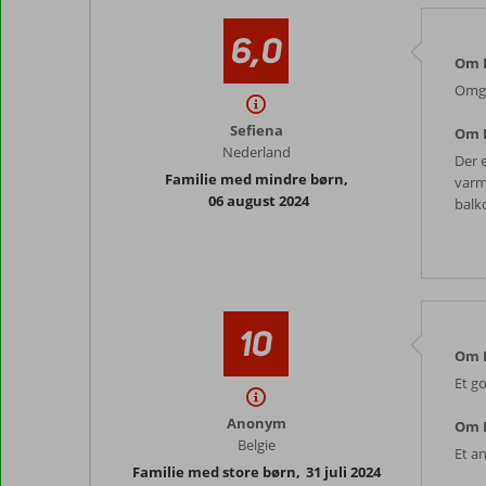
6,0
Om K
Omgi
Sefiena
Om 
Nederland
Der e
Familie med mindre børn
,
varm
06 august 2024
balko
10
Om K
Et g
Anonym
Om 
Belgie
Et a
Familie med store børn
,
31 juli 2024