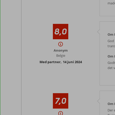
made
8,0
Om K
God 
trans
Anonym
Belgie
Om 
Med partner
,
14 juni 2024
Godt
det v
7,0
Om K
Der e