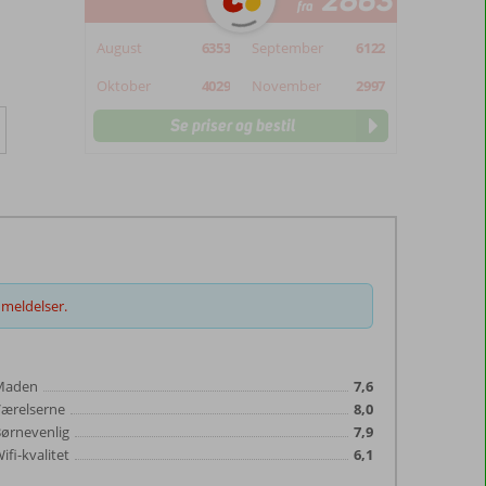
2863
fra
August
6353
September
6122
Oktober
4029
November
2997
Se priser og bestil
meldelser.
Maden
7,6
Værelserne
8,0
ørnevenlig
7,9
ifi-kvalitet
6,1