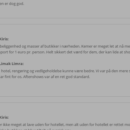
n er dog god.
iris:
beliggenhed og masser af butikker i nærheden. Kemer er meget let at nå med
port for 1 euro pr. person. Helt sikkert det værd for dem, der kan lide at sh
Limak Limra:
 hotel, rengøring og vedligeholdelse kunne være bedre. Vi var på den mere sti
ar fint for os. Aftenshows var af en ret god standard.
iris:
r ikke meget at lave uden for hotellet, men alt uden for hotellet er rettet m