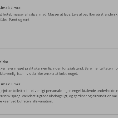
Limak Limra:
gt hotel, masser af valg af mad. Masser at lave. Leje af pavillon på stranden 
fales. Pænt og rent
iris:
kkerne er meget praktiske, nemlig inden for gåafstand. Bare mentaliteten ho
ikke venlig, især hvis du ikke ønsker at købe noget.
Limak Limra:
iejniske toiletter Intet venligt personale Ingen engelsktalende underholdnin
 russisk sprog. Værelset lugtede ubehageligt, og gardiner og aircondition var 
 køer ved buffeten, lille variation.