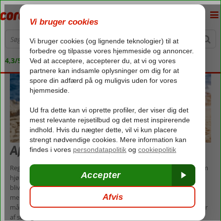
4,3/5 på Trustpilot
Afbudsrejser i maj
Regnfuldt forår? Nej tak! Bedst som du tror, at sommeren er lige om
hjørnet, så daler temperaturerne og sommerkjoler og shorts må
blive bagerst i skabet. Heldigvis er det aldrig for sent at skifte til en
mere solrig udgave af foråret. En afbudsrejse i maj er den perfekt
måde at slippe vinterens kulde og tyvstarte sommeren med masser
af sol og varme.