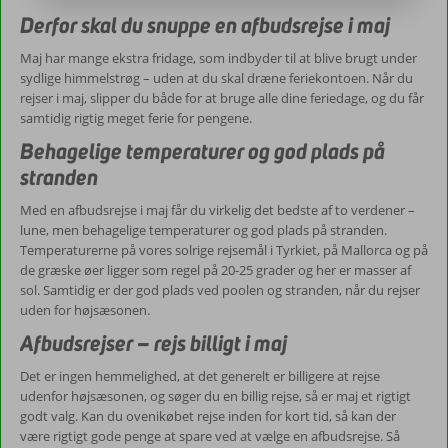
Derfor skal du snuppe en afbudsrejse i maj
Maj har mange ekstra fridage, som indbyder til at blive brugt under
sydlige himmelstrøg – uden at du skal dræne feriekontoen. Når du
rejser i maj, slipper du både for at bruge alle dine feriedage, og du får
samtidig rigtig meget ferie for pengene.
Behagelige temperaturer og god plads på
stranden
Med en afbudsrejse i maj får du virkelig det bedste af to verdener –
lune, men behagelige temperaturer og god plads på stranden.
Temperaturerne på vores solrige rejsemål i Tyrkiet, på Mallorca og på
de græske øer ligger som regel på 20-25 grader og her er masser af
sol. Samtidig er der god plads ved poolen og stranden, når du rejser
uden for højsæsonen.
Afbudsrejser – rejs billigt i maj
Det er ingen hemmelighed, at det generelt er billigere at rejse
udenfor højsæsonen, og søger du en billig rejse, så er maj et rigtigt
godt valg. Kan du ovenikøbet rejse inden for kort tid, så kan der
være rigtigt gode penge at spare ved at vælge en afbudsrejse. Så