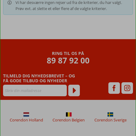
Vi har desværre ingen rejser ud fra de kriterier, du har valgt.
Prøv evt. at slette et eller flere af de valgte kriterier.
RING TIL OS PÅ
89 87 92 00
TILMELD DIG NYHEDSBREVET – OG
FÅ GODE TILBUD OG NYHEDER
Corendon Holland
Corendon Belgien
Corendon Sverige