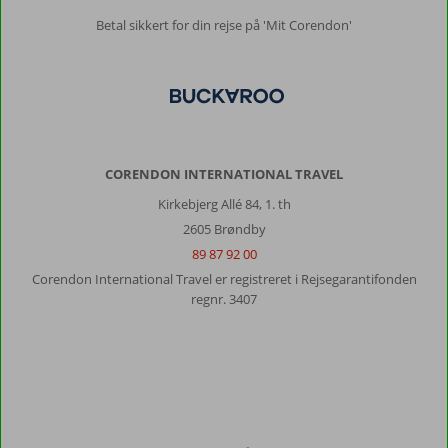
med
Betal sikkert for din rejse på 'Mit Corendon'
ved
afrejse
kl
3:30
Generelt indtryk
8
Maden
2
Beliggenhed
8
Værelserne
5
Service
CORENDON INTERNATIONAL TRAVEL
9
Børnevenlig
6
Pris/kvalitet
8
Wifi-kvalitet
6
Kirkebjerg Allé 84, 1. th
2605 Brøndby
89 87 92 00
Louise
10
Denmark
Corendon International Travel er registreret i Rejsegarantifonden
regnr. 3407
Familie med store børn
,
21 juli 2026
Tæt
på
nessebar.
Fin