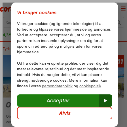
4,3/5 på Trustpilot
Tyrkiet
Forside
Tyrkiets sydkyst
Alanya
Oba
2011
fra
Oba
Oba er kendt som danskernes favoritområde i Alanya – og mange
vender tilbage til Oba år efter år, når ferien går til Tyrkiet. Og med