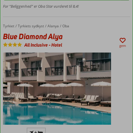
centrum
For “Beliggenhed” er Oba Star vurderet til 8,4!
- 2km
Privat
strand
Tyrkiet
Blue Diamond Alya
Forside
Tyrkiets sydkyst
Alanya
Oba
Ligger
midt i
Blue Diamond Alya
Oba
All Inclusive
-
Hotel
gem
Flyv
+