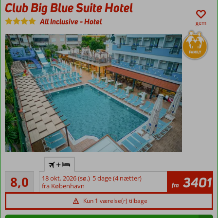
og strandbar
Club Big Blue Suite Hotel
Værelser
All Inclusive
-
Hotel
gem
med
plads til
5
All
+
Inclusive
Meget godt
8,0
18 okt. 2026 (sø.)
5 dage (4 nætter)
3401
Populært
65
fra
fra København
familiehotel
anmeldelser
500
Kun 1 værelse(r) tilbage
meter til