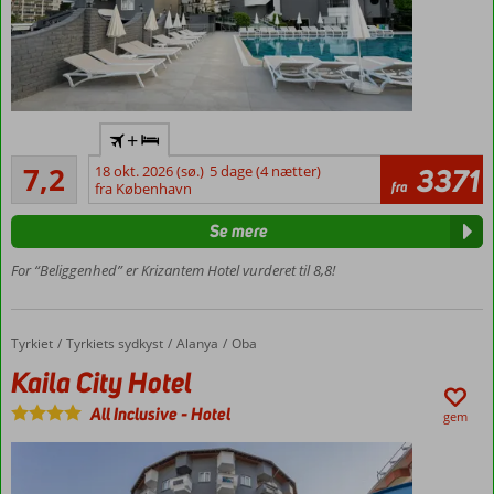
Flyv
+
direkte
Tilfredsstillende
til
7,2
18 okt. 2026 (sø.)
5 dage (4 nætter)
3371
64
fra
Gazipasa
fra København
anmeldelser
2 pools,
Se mere
hvoraf 1
har
For “Beliggenhed” er Krizantem Hotel vurderet til 8,8!
rutsjebane
Tæt på
stranden
Tyrkiet
Kaila City Hotel
Forside
Tyrkiets sydkyst
Alanya
Oba
God
Kaila City Hotel
beliggenhed i
Oba tæt på
All Inclusive
-
Hotel
gem
seværdigheder
Værelser
med