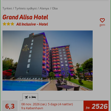
2 km til
centrum
Tyrkiet
Grand Alisa Hotel
Forside
Tyrkiets sydkyst
Alanya
Oba
af
Grand Alisa Hotel
Alanya
Hyggeligt
All Inclusive
-
Hotel
gem
poolområde
Lejlighed
med
plads til
4
Flyv
+
direkte
Acceptabelt
til
6,3
08 nov. 2026 (sø.)
5 dage (4 nætter)
2526
3
fra
Gazipasa
fra København
anmeldelser