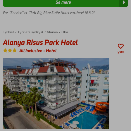
stranden
Se mere
Vandrutsjebaner
For “Service” er Club Big Blue Suite Hotel vurderet til 8,2!
Værelser
med
plads til
Tyrkiet
Alanya Risus Park Hotel
Forside
Tyrkiets sydkyst
Alanya
Oba
5
Alanya Risus Park Hotel
All Inclusive
-
Hotel
gem