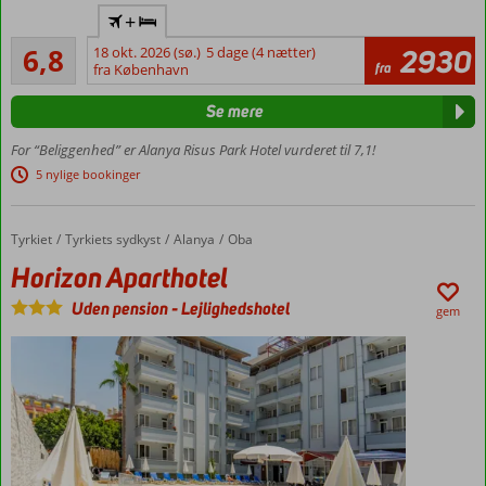
Flyv
+
direkte
Rimeligt
til
6,8
18 okt. 2026 (sø.)
5 dage (4 nætter)
2930
159
fra
Gazipasa
fra København
anmeldelser
Pool med
Se mere
vandrutsjebane
Gåafstand
For “Beliggenhed” er Alanya Risus Park Hotel vurderet til 7,1!
til
5 nylige bookinger
stranden
Værelser
med
Tyrkiet
Horizon Aparthotel
Forside
Tyrkiets sydkyst
Alanya
Oba
plads til
Horizon Aparthotel
5
Uden pension
-
Lejlighedshotel
gem