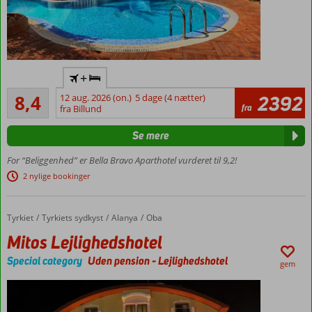
Flyv
+
direkte
Meget godt
til
8,4
12 aug. 2026 (on.)
5 dage (4 nætter)
2392
25
fra
Gazipasa
fra Billund
anmeldelser
Centralt
Se mere
i Oba
Populært
For “Beliggenhed” er Bella Bravo Aparthotel vurderet til 9,2!
blandt
2 nylige bookinger
danskere
Tæt ved
stranden
Tyrkiet
Mitos Lejlighedshotel
Forside
Tyrkiets sydkyst
Alanya
Oba
Lejligheder
Mitos Lejlighedshotel
med plads
Special category
Uden pension
-
Lejlighedshotel
til 4
gem