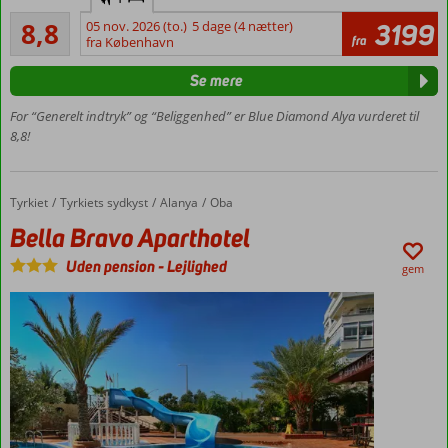
direkte
Alletiders
til
8,8
05 nov. 2026 (to.)
5 dage (4 nætter)
3199
26
fra
Gazipasa
fra København
anmeldelser
Privat
Se mere
strand
Pool med
For “Generelt indtryk” og “Beliggenhed” er Blue Diamond Alya vurderet til
vandrutsjebaner
8,8!
Centralt
i Oba
Værelser
Tyrkiet
Bella Bravo Aparthotel
Forside
Tyrkiets sydkyst
Alanya
Oba
med
Bella Bravo Aparthotel
plads til
4
Uden pension
-
Lejlighed
gem