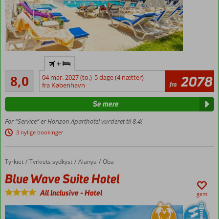
Flyv
+
direkte
Meget godt
til
8,0
04 mar. 2027 (to.)
5 dage (4 nætter)
2078
268
fra
Gazipasa
fra København
anmeldelser
Godt
Se mere
hotel
til
For “Service” er Horizon Aparthotel vurderet til 8,4!
prisen
3 nylige bookinger
Gåafstand
til
stranden
Tyrkiet
Blue Wave Suite Hotel
Forside
Tyrkiets sydkyst
Alanya
Oba
3 km
Blue Wave Suite Hotel
til
Alanya
All Inclusive
-
Hotel
gem
Vælg mellem
lejlighed eller