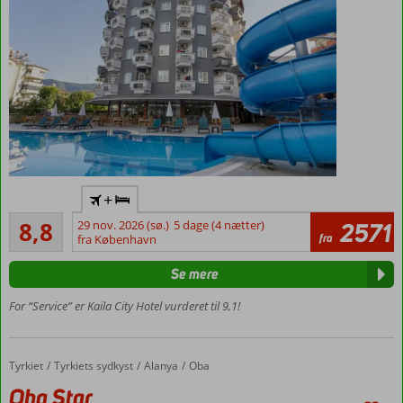
plads til
5
personer
Flyv
+
direkte
Alletiders
til
8,8
29 nov. 2026 (sø.)
5 dage (4 nætter)
2571
80
fra
Gazipasa
fra København
anmeldelser
All
Se mere
Inclusive
Populært
For “Service” er Kaila City Hotel vurderet til 9,1!
familiehotel
Pool med
rutsjebane
Tyrkiet
Oba Star
Forside
Tyrkiets sydkyst
Alanya
Oba
Tæt ved
Oba Star
stranden