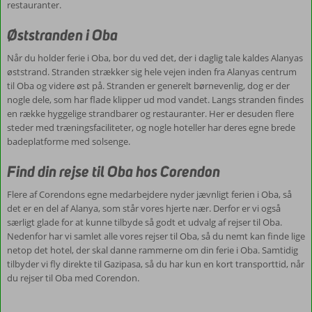
restauranter.
Øststranden i Oba
Når du holder ferie i Oba, bor du ved det, der i daglig tale kaldes Alanyas
øststrand. Stranden strækker sig hele vejen inden fra Alanyas centrum
til Oba og videre øst på. Stranden er generelt børnevenlig, dog er der
nogle dele, som har flade klipper ud mod vandet. Langs stranden findes
en række hyggelige strandbarer og restauranter. Her er desuden flere
steder med træningsfaciliteter, og nogle hoteller har deres egne brede
badeplatforme med solsenge.
Find din rejse til Oba hos Corendon
Flere af Corendons egne medarbejdere nyder jævnligt ferien i Oba, så
det er en del af Alanya, som står vores hjerte nær. Derfor er vi også
særligt glade for at kunne tilbyde så godt et udvalg af rejser til Oba.
Nedenfor har vi samlet alle vores rejser til Oba, så du nemt kan finde lige
netop det hotel, der skal danne rammerne om din ferie i Oba. Samtidig
tilbyder vi fly direkte til Gazipasa, så du har kun en kort transporttid, når
du rejser til Oba med Corendon.