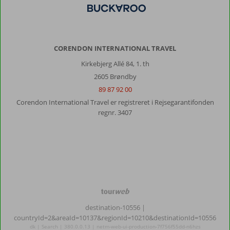
CORENDON INTERNATIONAL TRAVEL
Kirkebjerg Allé 84, 1. th
2605 Brøndby
89 87 92 00
Corendon International Travel er registreret i Rejsegarantifonden
regnr. 3407
TourWeb
©
destination-10556
|
NetMatch
countryId=2&areaId=10137&regionId=10210&destinationId=10556
dk | Search | 380.0.0.13 | netm-web-ui-production-7f756f55dd-n6hzs