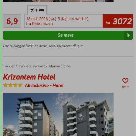
Flyv
+
direkte
Rimeligt
til
6,9
18 okt. 2026 (sø.)
5 dage (4 nætter)
3072
146
fra
Gazipasa
fra København
anmeldelser
Budgethotel
Se mere
Centralt
i Oba
For “Beliggenhed” er Acar Hotel vurderet til 8,3!
Gåafstand
til
stranden
Tyrkiet
Krizantem Hotel
Forside
Tyrkiets sydkyst
Alanya
Oba
Krizantem Hotel
All Inclusive
-
Hotel
gem