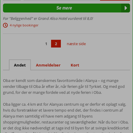
Centralt
Se mere
i Oba
Alanya
For “Beliggenhed” er Grand Alisa Hotel vurderet til 8,0!
centrum:
4 nylige bookinger
2 km
Pool med
vandrutsjebaner
1
2
næste side
Værelser
med
plads til
Andet
Anmeldelser
Kort
5
Oba er kendt som danskernes favoritområde i Alanya – og mange
vender tilbage til Oba år efter år, når ferien går til Tyrkiet. Og med god
grund, for der er mange fordele ved at nyde ferien i Oba.
Oba ligger ca. 4 km øst for Alanyas centrum og er derfor et oplagt valg,
hvis du foretrækker et lavere tempo end det, der findes i centrum af
Alanya men samtidig vil have nem adgang til byens
shoppingmuligheder, restauranter og seværdigheder. Når du bor i Oba,
er det dog ikke nødvendigt at tage ind til byen for at svinge kreditkortet