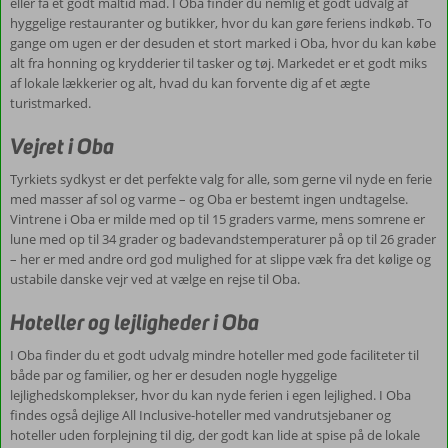
eller få et godt måltid mad. I Oba finder du nemlig et godt udvalg af
hyggelige restauranter og butikker, hvor du kan gøre feriens indkøb. To
gange om ugen er der desuden et stort marked i Oba, hvor du kan købe
alt fra honning og krydderier til tasker og tøj. Markedet er et godt miks
af lokale lækkerier og alt, hvad du kan forvente dig af et ægte
turistmarked.
Vejret i Oba
Tyrkiets sydkyst er det perfekte valg for alle, som gerne vil nyde en ferie
med masser af sol og varme – og Oba er bestemt ingen undtagelse.
Vintrene i Oba er milde med op til 15 graders varme, mens somrene er
lune med op til 34 grader og badevandstemperaturer på op til 26 grader
– her er med andre ord god mulighed for at slippe væk fra det kølige og
ustabile danske vejr ved at vælge en rejse til Oba.
Hoteller og lejligheder i Oba
I Oba finder du et godt udvalg mindre hoteller med gode faciliteter til
både par og familier, og her er desuden nogle hyggelige
lejlighedskomplekser, hvor du kan nyde ferien i egen lejlighed. I Oba
findes også dejlige All Inclusive-hoteller med vandrutsjebaner og
hoteller uden forplejning til dig, der godt kan lide at spise på de lokale