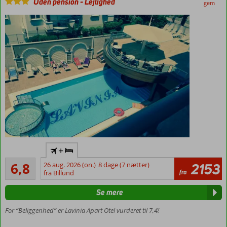
Uden pension
-
Lejlighed
gem
Flyv
+
direkte
Rimeligt
til
6,8
26 aug. 2026 (on.)
8 dage (7 nætter)
2153
26
fra
Gazipasa
fra Billund
anmeldelser
Danskerfavorit
Se mere
Gåafstand
til
For “Beliggenhed” er Lavinia Apart Otel vurderet til 7,4!
stranden