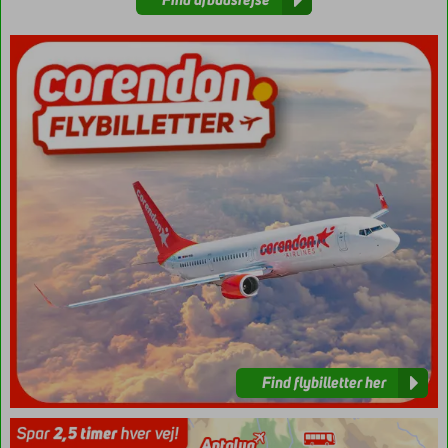
Find
flybilletter
her
Find flybilletter her