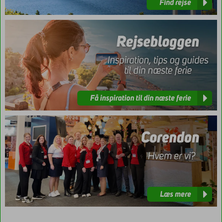
Find rejse
Få
inspiration
til
din
næste
ferie
Få inspiration til din næste ferie
Læs
mere
Læs mere