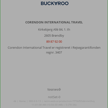
CORENDON INTERNATIONAL TRAVEL
Kirkebjerg Allé 84, 1. th
2605 Brøndby
89 87 92 00
Corendon International Travel er registreret i Rejsegarantifonden
regnr. 3407
TourWeb
©
notSet-0
NetMatch
dk | Home | 380.0.0.13 | netm-web-ui-production-7f756f55dd-mm9vq
11:01:08 AM (10:56:30 AM) | 5 (79|36)