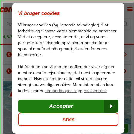
4,3/5 på Trustpilot
SETE HOTELLER
0
MINE FAVORITHOTELLER
0
Book
nu
Book nu