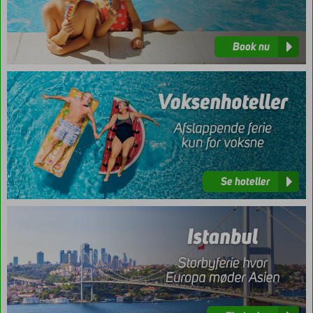
Book nu
Se
hoteller
Se hoteller
Find
rejse