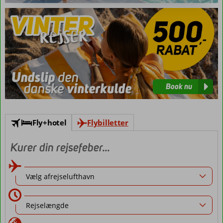
Book
nu
Book nu
Fly+hotel
Flybilletter
Kurer din rejsefeber...
Vælg afrejselufthavn
Rejselængde