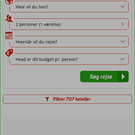
Søg rejse
Filtrer 707 hoteller
Afbudsrejser
med
All
Inclusive