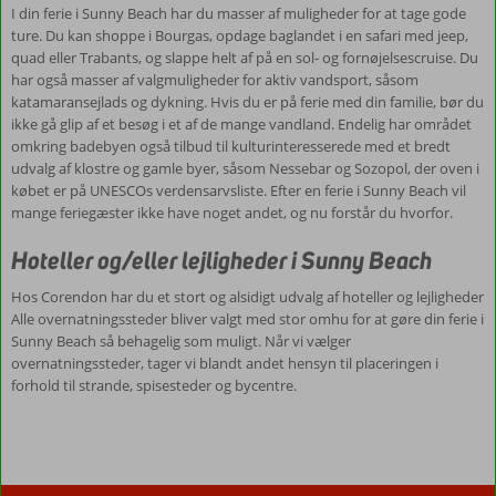
I din ferie i Sunny Beach har du masser af muligheder for at tage gode
ture. Du kan shoppe i Bourgas, opdage baglandet i en safari med jeep,
quad eller Trabants, og slappe helt af på en sol- og fornøjelsescruise. Du
har også masser af valgmuligheder for aktiv vandsport, såsom
katamaransejlads og dykning. Hvis du er på ferie med din familie, bør du
ikke gå glip af et besøg i et af de mange vandland. Endelig har området
omkring badebyen også tilbud til kulturinteresserede med et bredt
udvalg af klostre og gamle byer, såsom Nessebar og Sozopol, der oven i
købet er på UNESCOs verdensarvsliste. Efter en ferie i Sunny Beach vil
mange feriegæster ikke have noget andet, og nu forstår du hvorfor.
Hoteller og/eller lejligheder i Sunny Beach
Hos Corendon har du et stort og alsidigt udvalg af hoteller og lejligheder
Alle overnatningssteder bliver valgt med stor omhu for at gøre din ferie i
Sunny Beach så behagelig som muligt. Når vi vælger
overnatningssteder, tager vi blandt andet hensyn til placeringen i
forhold til strande, spisesteder og bycentre.