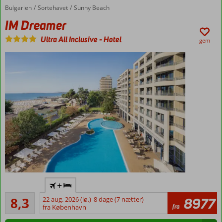
Bulgarien
IM Dreamer
Forside
Sortehavet
Sunny Beach
IM Dreamer
Ultra All Inclusive
-
Hotel
gem
Ved
+
stranden
Meget godt
8,3
22 aug. 2026 (lø.)
8 dage (7 nætter)
8977
Centralt
18
fra
fra København
i Sunny
anmeldelser
Beach