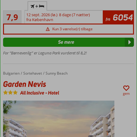
All
+
Inclusive
Godt
7,9
12 sept. 2026 (lø.)
8 dage (7 nætter)
6054
Mange pools og
59
fra
fra København
vandrutsjebaner
anmeldelser
300
Kun 3 værelse(r) tilbage
meter til
stranden
Se mere
God, central
For “Børnevenlig” er Laguna Park vurderet til 8,2!
beliggenhed
Familieværelser
med plads til 6
Bulgarien
Garden Nevis
Forside
Sortehavet
Sunny Beach
Garden Nevis
All Inclusive
-
Hotel
gem