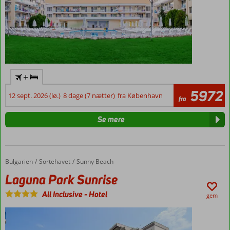
+
5972
12 sept. 2026 (lø.)
8 dage (7 nætter)
fra København
fra
Se mere
Bulgarien
Laguna Park Sunrise
Forside
Sortehavet
Sunny Beach
Laguna Park Sunrise
All Inclusive
-
Hotel
gem