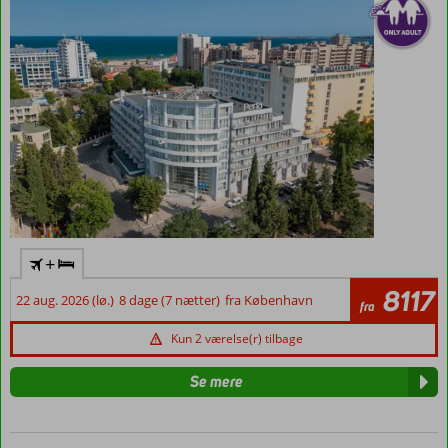
for
havudsigt
+
8117
22 aug. 2026 (lø.)
8 dage (7 nætter)
fra København
fra
Kun 2 værelse(r) tilbage
Se mere