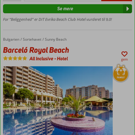
Gåafstand
Se mere
til
centrum
For “Beliggenhed” er DIT Evrika Beach Club Hotel vurderet til 9,0!
Pool med
vandrutsjebaner
Værelser
Bulgarien
Barceló Royal Beach
Forside
Sortehavet
Sunny Beach
med
Barceló Royal Beach
plads til
4
All Inclusive
-
Hotel
gem