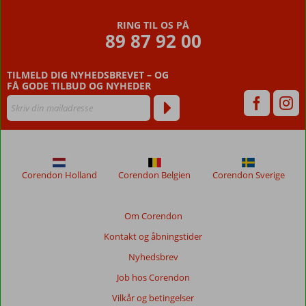
RING TIL OS PÅ
89 87 92 00
TILMELD DIG NYHEDSBREVET – OG
FÅ GODE TILBUD OG NYHEDER
Corendon Holland
Corendon Belgien
Corendon Sverige
Om Corendon
Kontakt og åbningstider
Nyhedsbrev
Job hos Corendon
Vilkår og betingelser