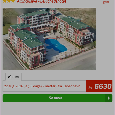
All Inclusive
-
Lejlighedshotel
gem
+
6630
22 aug. 2026 (lø.)
8 dage (7 nætter)
fra København
fra
Se mere