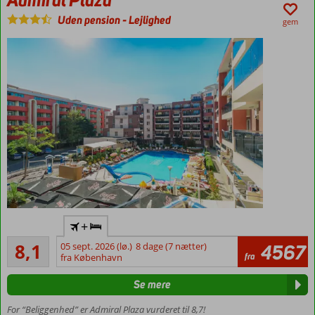
Familieværelser
Uden pension
-
Lejlighed
gem
med plads op
til 6 personer
Godt
+
til
Meget godt
prisen
8,1
05 sept. 2026 (lø.)
8 dage (7 nætter)
4567
101
fra
fra København
Gåafstand
anmeldelser
til strand
Se mere
og
centrum
For “Beliggenhed” er Admiral Plaza vurderet til 8,7!