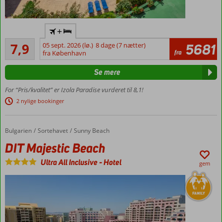
All
+
Inclusive
Godt
7,9
05 sept. 2026 (lø.)
8 dage (7 nætter)
5681
Gåafstand
88
fra
fra København
til strand
anmeldelser
og
Se mere
centrum
Meget
For “Pris/kvalitet” er Izola Paradise vurderet til 8,1!
ferie for
2 nylige bookinger
pengene
Populært
blandt
Bulgarien
DIT Majestic Beach
Forside
Sortehavet
Sunny Beach
unge
DIT Majestic Beach
Værelser
Ultra All Inclusive
-
Hotel
med
gem
plads til
4