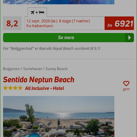
Luksushotel
+
midt i
Meget godt
Sunny
8,2
12 sept. 2026 (lø.)
8 dage (7 nætter)
6921
59
fra
Beach
fra København
anmeldelser
Flot
Se mere
poolområde
Vælg
For “Beliggenhed” er Barceló Royal Beach vurderet til 9,1!
mellem
hotel og
lejlighed
Bulgarien
Sentido Neptun Beach
Forside
Sortehavet
Sunny Beach
Mulighed
Sentido Neptun Beach
for All
Inclusive
All Inclusive
-
Hotel
gem
Lejligheder
med plads
til 4