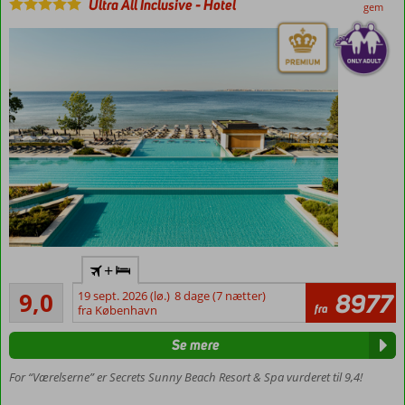
Ultra All Inclusive
-
Hotel
gem
Voksenhotel
+
Moderne
Fremragende
9,0
19 sept. 2026 (lø.)
8 dage (7 nætter)
8977
og
65
fra
fra København
elegante
anmeldelser
værelser
Se mere
Direkte
beliggenhed
For “Værelserne” er Secrets Sunny Beach Resort & Spa vurderet til 9,4!
ved