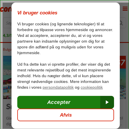
4,3/5 på Trustpilot
Bulgarien
Forside
Sortehavet
Sunny Beach
4567
fra
Sunny Beach
Glæder du dig til din sommerferie hvert år? Så har vi ny inspiration til
dig allerede. Sunny Beach er nemlig en moderne badeby, der er på