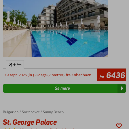
+
6436
19 sept. 2026 (lø.)
8 dage (7 nætter)
fra København
fra
Se mere
Bulgarien
St. George Palace
Forside
Sortehavet
Sunny Beach
St. George Palace