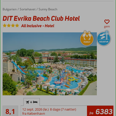
stranden
Perfekt
Bulgarien
DIT Evrika Beach Club Hotel
Forside
Sortehavet
Sunny Beach
til par
DIT Evrika Beach Club Hotel
All Inclusive
-
Hotel
gem
Dejligt
+
familiehotel
Meget godt
8,1
12 sept. 2026 (lø.)
8 dage (7 nætter)
6383
Ved
53
fra
fra København
stranden
anmeldelser