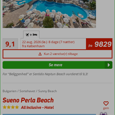
All
+
Inclusive
Fremragende
9,1
22 aug. 2026 (lø.)
8 dage (7 nætter)
9829
I
57
fra
fra København
hjertet
anmeldelser
af
Kun 2 værelse(r) tilbage
Sunny
Beach
Se mere
Lige ved
For “Beliggenhed” er Sentido Neptun Beach vurderet til 9,3!
sandstranden
Masser af
aktiviteter
Bulgarien
Sueno Perla Beach
Forside
Sortehavet
Sunny Beach
Værelser
med
Sueno Perla Beach
plads til
All Inclusive
-
Hotel
4
gem
Mulighed