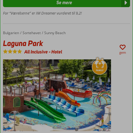
Se mere
Mulighed
for
For “Værelserne” er IM Dreamer vurderet til 9,2!
havudsigt
Værelser
med
Bulgarien
Laguna Park
Forside
Sortehavet
Sunny Beach
plads til
Laguna Park
4
All Inclusive
-
Hotel
gem