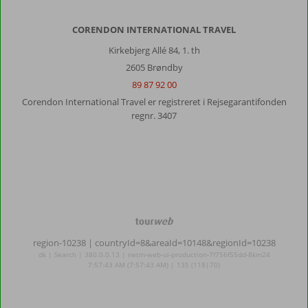
CORENDON INTERNATIONAL TRAVEL
Kirkebjerg Allé 84, 1. th
2605 Brøndby
89 87 92 00
Corendon International Travel er registreret i Rejsegarantifonden
regnr. 3407
TourWeb
©
region-10238
| countryId=8&areaId=10148&regionId=10238
NetMatch
dk | Search | 380.0.0.13 | netm-web-ui-production-7f756f55dd-8km24
7:57:43 AM (7:57:43 AM) | 135 (118|70)