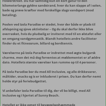
Flowerstreet. Du har samtidig kun en kort gåtur til den
kilometerlange gyldne sandstrand, hvor du kan slappe af i solen,
bade og prøve kræfter med forskellige slags vandsport (mod
betaling).
Poolen ved Izola Paradise er stedet, hvor der både er plads til
afslapning og sjove aktiviteter – Og du skal derfor ikke blive
overrasket, hvis du pludselig er inviteret med til en ølstafet eller
en omgang vandgymnastik. Blandt hotellets andre faciliteter
finder du et fitnessrum, billard og bordtennis.
Værelserne på Izola Paradise er indrettet med ægte bulgarsk
charme, men det må dog forventes at møblementet er af ældre
dato. Hotellets største værelser kan rumme op til 4 personer.
På Izola Paradise bor du med All Inclusive, og alle drikkevarer,
måltider, snacks og is er inkluderet i prisen. Du kan derfor nemt
holde styr på feriebudgettet.
Vi anbefaler Izola Paradise til dig, der vil bo billigt, med All
Inclusive og i hjertet af Sunny Beach.
Hotellet er ikke egnet til bevægelseshæmmede