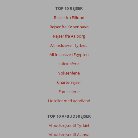
er
det
TOP 10 REJSER
en
Rejser fra Billund
slidt
og
Rejser fra København
træt
Rejser fra Aalborg
by
All Inclusive i Tyrkiet
Om
All Inclusive i Egypten
Izola
Paradise:
Luksusferie
Ok
Voksenferie
hotel
Charterrejser
i
et
Familieferie
slidt
Hoteller med vandland
område.
Maden
er
TOP 10 AFBUDSREJSER
ikke
Afbudsrejser til Tyrkiet
noget
særligt
Afbudsrejser til Alanya