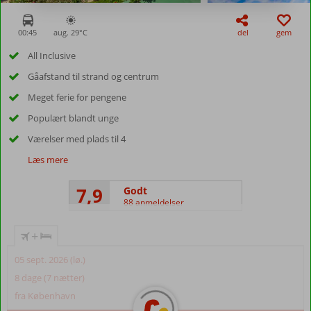
00:45
aug. 29°
C
del
gem
All Inclusive
Gåafstand til strand og centrum
Meget ferie for pengene
Populært blandt unge
Værelser med plads til 4
Læs mere
7,9
Godt
88 anmeldelser
+
05 sept. 2026 (lø.)
8 dage (7 nætter)
fra København