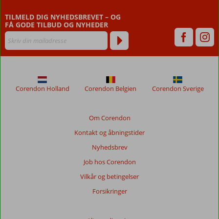
48
TILMELD DIG NYHEDSBREVET – OG
måneder,
FÅ GODE TILBUD OG NYHEDER
vises
ikke
længere
for
at
sikre
relevansen
Corendon Holland
Corendon Belgien
Corendon Sverige
af
de
viste
Om Corendon
anmeldelser.
Kontakt og åbningstider
Mere
om
Nyhedsbrev
vores
Job hos Corendon
anmeldelser.
Vilkår og betingelser
Totalscore
Forsikringer
Baseret
på: