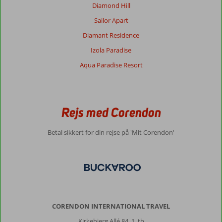
Diamond Hill
Der
Sailor Apart
er
meget
Diamant Residence
liv
Izola Paradise
i
byen,
Aqua Paradise Resort
stranden
er
rigtig
skøn,
Rejs med Corendon
fint
sandstrand
og
Betal sikkert for din rejse på 'Mit Corendon'
havet
er
lækkert,
meget
børnevenlig.
Om
CORENDON INTERNATIONAL TRAVEL
Izola
Paradise:
Kirkebjerg Allé 84, 1. th