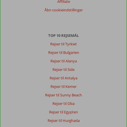
Sorter
Affiliate
dato (ny > gammel)
Åbn cookieindstillinger
Martin
7,0
Denmark
TOP 10 REJSEMÅL
Familie med store børn
,
14 juli 2026
Rejser til Tyrkiet
Rejser til Bulgarien
Byen
Rejser til Alanya
bære
Rejser til Side
præg
af
Rejser til Antalya
at
Rejser til Kemer
være
en
Rejser til Sunny Beach
turistby,
Rejser til Oba
væk
fra
Rejser til Egypten
strand
Rejser til Hurghada
promenaden