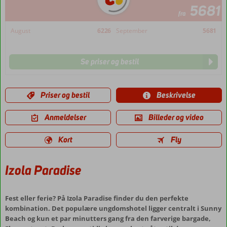
5681
fra
August
6226
September
5681
Se priser og bestil
Priser og bestil
Beskrivelse
Anmeldelser
Billeder og video
Kort
Fly
Izola Paradise
Fest eller ferie? På Izola Paradise finder du den perfekte
kombination. Det populære ungdomshotel ligger centralt i Sunny
Beach og kun et par minutters gang fra den farverige bargade,