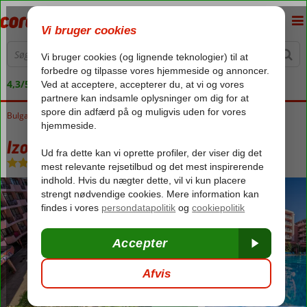
4,3/5 på Trustpilot
Bulgarien
Forside
Sortehavet
Sunny Beach
Izola Paradise
Izola Paradise
All Inclusive
-
Hotel