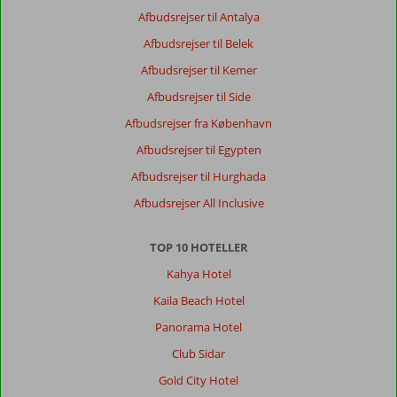
og
Afbudsrejser til Antalya
du
ser
Afbudsrejser til Belek
ikke
Afbudsrejser til Kemer
mange
smil
Afbudsrejser til Side
på
Afbudsrejser fra København
læben
fra
Afbudsrejser til Egypten
personalet
Afbudsrejser til Hurghada
Generelt indtryk
7
Maden
5
Afbudsrejser All Inclusive
Beliggenhed
7
Værelserne
9
Service
8
Børnevenlig
8
TOP 10 HOTELLER
Pris/kvalitet
7
Wifi-kvalitet
1
Kahya Hotel
Kaila Beach Hotel
Anonym
10
Denmark
Panorama Hotel
Familie med store børn
Club Sidar
,
07 juli 2026
Gold City Hotel