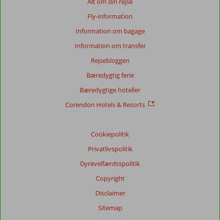
Alt om din rejse
88
Fly-information
anmeldelser
Information om bagage
Information om transfer
Score
Rejsebloggen
fordeling
Generelt indtryk
7,9
Maden
6,8
Bæredygtig ferie
Beliggenhed
7,7
Værelserne
7,5
Bæredygtige hoteller
Service
8,0
Børnevenlig
7,4
Pris/kvalitet
8,1
Wifi-kvalitet
5,9
Corendon Hotels & Resorts
Vores
Cookiepolitik
gæsters
anmeldelser
Privatlivspolitik
Sprog
Dyrevelfærdsspolitik
Dansk (14)
Copyright
Filtrer
rejseselskab
Disclaimer
Alle
Sitemap