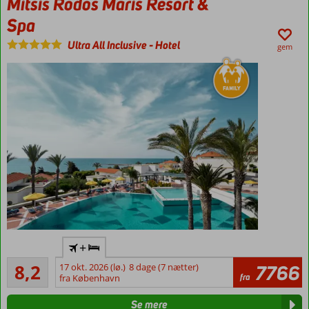
Mitsis Rodos Maris Resort &
rejse
Spa
til
Grækenland
Ultra All Inclusive
-
Hotel
gem
og
nyde
ferien.
Ferie
i
Grækenland
–
oplev
en
ægte
middelhavsperle
Grækenland
Ultra All
ligger
+
Inclusive
ud
Meget godt
8,2
17 okt. 2026 (lø.)
8 dage (7 nætter)
7766
Privat
til
134
fra
fra København
strand
anmeldelser
Middelhavet
Vandrutsjebaner
med
Se mere