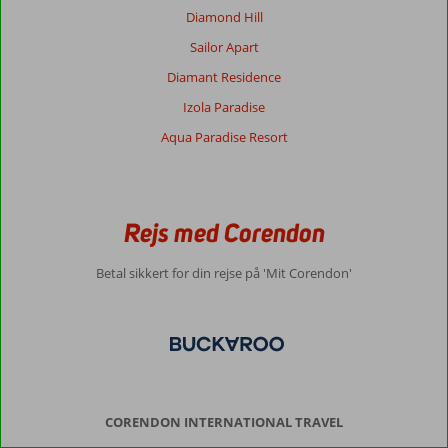
oplevelser
Diamond Hill
–
Sailor Apart
så
finder
Diamant Residence
du
Izola Paradise
det
på
Aqua Paradise Resort
Kreta.
De
senere
år
Rejs med Corendon
har
mange
også
Betal sikkert for din rejse på 'Mit Corendon'
fået
øjnene
op
for
de
mange
ferieoplevelser
CORENDON INTERNATIONAL TRAVEL
på
Østkreta.