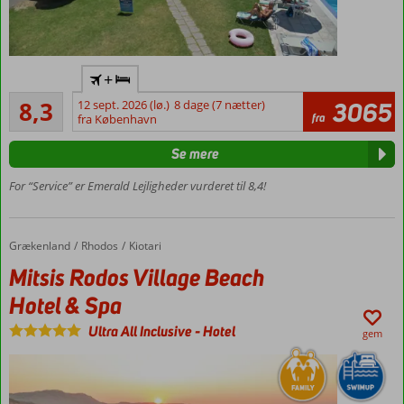
skal
vælges.
Grækenland
Tæt på
har
+
stranden
mere
Meget godt
end
8,3
12 sept. 2026 (lø.)
8 dage (7 nætter)
3065
Morgenmad
506
fra
fra København
300
eller
anmeldelser
solskinsdage
halvpension
Se mere
om
er også
året
,
muligt
For “Service” er Emerald Lejligheder vurderet til 8,4!
fantastiske
Lejligheder
strande,
med plads
smuk
op til 4
Grækenland
Mitsis Rodos Village Beach Hotel & Spa
Forside
Rhodos
Kiotari
natur
og
Mitsis Rodos Village Beach
et
Hotel & Spa
utal
af
Ultra All Inclusive
-
Hotel
gem
spændende
historiske
og
kulturelle