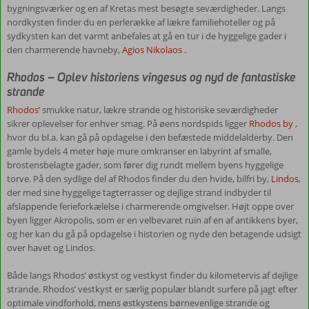
bygningsværker og en af Kretas mest besøgte seværdigheder. Langs
seværdigheder
nordkysten finder du en perlerække af lækre familiehoteller og på
i
sydkysten kan det varmt anbefales at gå en tur i de hyggelige gader i
Grækenland
den charmerende havneby,
Agios Nikolaos
.
Selvom
Rhodos – Oplev historiens vingesus og nyd de fantastiske
det
strande
kan
være
Rhodos’
smukke natur, lækre strande og historiske seværdigheder
tillokkende
sikrer oplevelser for enhver smag. På øens nordspids ligger
Rhodos by
,
at
hvor du bl.a. kan gå på opdagelse i den befæstede middelalderby. Den
nyde
gamle bydels 4 meter høje mure omkranser en labyrint af smalle,
de
brostensbelagte gader, som fører dig rundt mellem byens hyggelige
afslappende
torve. På den sydlige del af Rhodos finder du den hvide, bilfri by,
Lindos
,
feriedage
der med sine hyggelige tagterrasser og dejlige strand indbyder til
ved
afslappende ferieforkælelse i charmerende omgivelser. Højt oppe over
stranden
byen ligger Akropolis, som er en velbevaret ruin af en af antikkens byer,
eller
og her kan du gå på opdagelse i historien og nyde den betagende udsigt
poolen,
over havet og Lindos.
så
kan
Både langs Rhodos’ østkyst og vestkyst finder du kilometervis af dejlige
det
strande. Rhodos’ vestkyst er særlig populær blandt surfere på jagt efter
også
optimale vindforhold, mens østkystens børnevenlige strande og