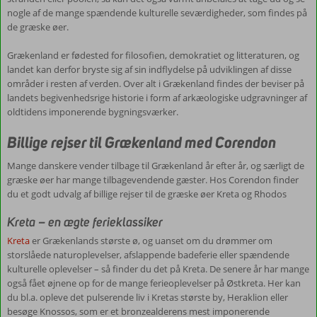
til
nogle af de mange spændende kulturelle seværdigheder, som findes på
den
de græske øer.
næste.
Kløften
Grækenland er fødested for filosofien, demokratiet og litteraturen, og
ender
landet kan derfor bryste sig af sin indflydelse på udviklingen af disse
ud
områder i resten af verden. Over alt i Grækenland findes der beviser på
i
landets begivenhedsrige historie i form af arkæologiske udgravninger af
en
oldtidens imponerende bygningsværker.
charmerende
lille
Billige rejser til Grækenland med Corendon
kystby,
som
Mange danskere vender tilbage til Grækenland år efter år, og særligt de
kun
græske øer har mange tilbagevendende gæster. Hos Corendon finder
kan
du et godt udvalg af billige rejser til de græske øer Kreta og Rhodos
nås
med
Kreta – en ægte ferieklassiker
båd
Kreta
er Grækenlands største ø, og uanset om du drømmer om
eller
storslåede naturoplevelser, afslappende badeferie eller spændende
gennem
kulturelle oplevelser – så finder du det på Kreta. De senere år har mange
kløften.
også fået øjnene op for de mange ferieoplevelser på Østkreta. Her kan
du bl.a. opleve det pulserende liv i Kretas største by, Heraklion eller
Kultur
besøge Knossos, som er et bronzealderens mest imponerende
og