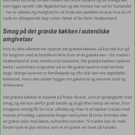
af
som ligger spredt i det Ægæiske hav og det Ioniske hav ud for fastlandet
fantastiske
– her er således rig mulighed for at finde den perfekte strand, hvis du vil
naturoplevelser.
nyde en afslappende dag i solen i løbet af din ferie i Grækenland.
Her
smukke
Smag på det græske køkken i autentiske
bjerglandskaber,
barske
omgivelser
kystlandskaber
og
Hvis du ikke allerede har oplevet det græske køkken, så kan det kun gå
endeløse
for langsom med at bestille en ferie til en af de græske øer – for maden i
olivenlunde.
Grækenland er intet mindre end fantastisk. Det græske køkken opleves
Blandt
bedst i autentiske omgivelser på en lille græsk taverna med ternede
de
duge. Mange taverner er familieejede og ofte står den ene ægtefælle i
største
køkkenet, mens den anden hygger om gæsterne og serverer mad og
og
drikkevarer.
mest
velbesøgte
Det græske køkken er baseret på friske råvarer, som er sprængfyldt med
naturattraktioner,
smag, og det kan derfor godt betale sig at gå efter netop de retter, hvor
finder
smagene virkelig får lov til at udfolde sig. Prøv fx en lækker tzatziki med
du
masser af hvidløg, calamaries fanget ved kysten få timer forinden eller
Samaria-
en græsk salat med lækre, solmodne tomater. Til maden kan du med
kløften
fordel nyde et glas retsina, som er en græsk vin lavet på harpiks.
på