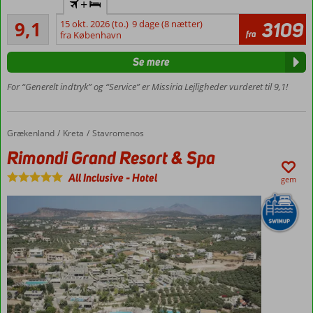
utallige
+
lejlighedskompleks
øer,
Fremragende
9,1
15 okt. 2026 (to.)
9 dage (8 nætter)
3109
2- og 3-
som
179
fra
fra København
værelses
anmeldelser
ligger
lejligheder
spredt
Se mere
Muligt at
i
tilkøbe
det
For “Generelt indtryk” og “Service” er Missiria Lejligheder vurderet til 9,1!
morgenmad
Ægæiske
hav
Missiria
og
Beach:
Grækenland
Rimondi Grand Resort & Spa
Forside
Kreta
Stavromenos
det
ca. 250
Rimondi Grand Resort & Spa
Ioniske
m
hav
Rethymnon
All Inclusive
-
Hotel
gem
ud
centrum:
for
ca. 3,5 km
fastlandet
–
her
er
således
rig
mulighed
for