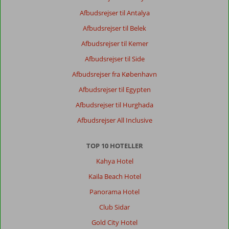
–
en
Afbudsrejser til Antalya
ægte
Afbudsrejser til Belek
ferieklassiker
Afbudsrejser til Kemer
Kreta
Afbudsrejser til Side
er
Grækenlands
Afbudsrejser fra København
største
Afbudsrejser til Egypten
ø,
og
Afbudsrejser til Hurghada
uanset
Afbudsrejser All Inclusive
om
du
drømmer
TOP 10 HOTELLER
om
Kahya Hotel
storslåede
naturoplevelser,
Kaila Beach Hotel
afslappende
Panorama Hotel
badeferie
eller
Club Sidar
spændende
Gold City Hotel
kulturelle