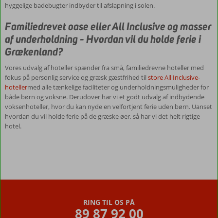
varmt
hyggelige badebugter indbyder til afslapning i solen.
anbefales
at
Familiedrevet oase eller All Inclusive og masser
tage
af underholdning - Hvordan vil du holde ferie i
ud
Grækenland?
og
se
Vores udvalg af hoteller spænder fra små, familiedrevne hoteller med
nogle
fokus på personlig service og græsk gæstfrihed til
store All Inclusive-
af
hoteller
med alle tænkelige faciliteter og underholdningsmuligheder for
de
både børn og voksne. Derudover har vi et godt udvalg af indbydende
mange
voksenhoteller, hvor du kan nyde en velfortjent ferie uden børn. Uanset
spændende
hvordan du vil holde ferie på de græske øer, så har vi det helt rigtige
kulturelle
hotel.
seværdigheder,
som
findes
på
de
græske
øer.
RING TIL OS PÅ
Grækenland
89 87 92 00
er