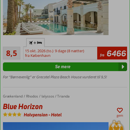
baseret
på
friske
råvarer,
som
er
sprængfyldt
Centrum af
+
med
Rethymnon
Alletiders
smag,
– 1.5 km
8,5
15 okt. 2026 (to.)
9 dage (8 nætter)
6466
4
og
fra
fra København
Ved
anmeldelser
det
stranden
Se mere
kan
Halvpension
derfor
kan tilkøbes
For “Børnevenlig” er Grecotel Plaza Beach House vurderet til 9,5!
godt
Værelser
betale
med
sig
plads til
at
Grækenland
Blue Horizon
Forside
Rhodos
Ialyssos / Trianda
5
gå
Blue Horizon
personer
efter
netop
Halvpension
-
Hotel
gem
de
retter,