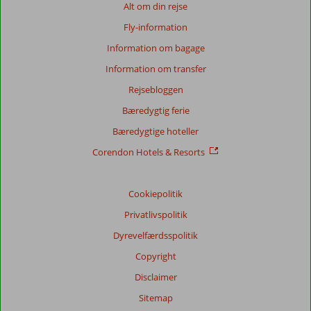
af
Alt om din rejse
verden.
Fly-information
Over
alt
Information om bagage
i
Information om transfer
Grækenland
findes
Rejsebloggen
der
Bæredygtig ferie
beviser
på
Bæredygtige hoteller
landets
Corendon Hotels & Resorts
begivenhedsrige
historie
i
Cookiepolitik
form
af
Privatlivspolitik
arkæologiske
Dyrevelfærdsspolitik
udgravninger
af
Copyright
oldtidens
Disclaimer
imponerende
bygningsværker.
Sitemap