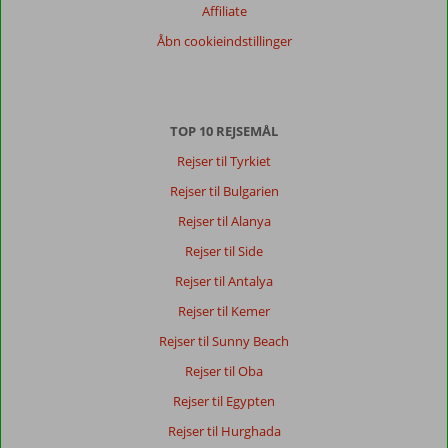
Affiliate
Billige
rejser
Åbn cookieindstillinger
til
Grækenland
med
Corendon
TOP 10 REJSEMÅL
Mange
Rejser til Tyrkiet
danskere
Rejser til Bulgarien
vender
tilbage
Rejser til Alanya
til
Rejser til Side
Grækenland
år
Rejser til Antalya
efter
Rejser til Kemer
år,
og
Rejser til Sunny Beach
særligt
Rejser til Oba
de
græske
Rejser til Egypten
øer
Rejser til Hurghada
har