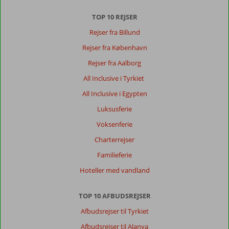
mange
tilbagevendende
TOP 10 REJSER
gæster.
Rejser fra Billund
Hos
Corendon
Rejser fra København
finder
Rejser fra Aalborg
du
et
All Inclusive i Tyrkiet
godt
All Inclusive i Egypten
udvalg
af
Luksusferie
billige
Voksenferie
rejser
til
Charterrejser
de
Familieferie
græske
øer
Hoteller med vandland
Kreta
og
TOP 10 AFBUDSREJSER
Rhodos
Afbudsrejser til Tyrkiet
Kreta
Afbudsrejser til Alanya