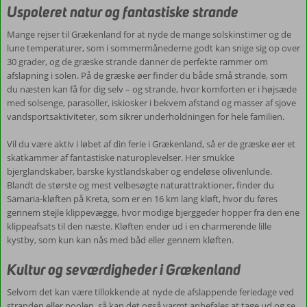
Uspoleret natur og fantastiske strande
Kreta,
som
Mange rejser til Grækenland for at nyde de mange solskinstimer og de
er
lune temperaturer, som i sommermånederne godt kan snige sig op over
en
30 grader, og de græske strande danner de perfekte rammer om
16
afslapning i solen. På de græske øer finder du både små strande, som
km
du næsten kan få for dig selv – og strande, hvor komforten er i højsæde
lang
med solsenge, parasoller, iskiosker i bekvem afstand og masser af sjove
kløft,
vandsportsaktiviteter, som sikrer underholdningen for hele familien.
hvor
du
Vil du være aktiv i løbet af din ferie i Grækenland, så er de græske øer et
føres
skatkammer af fantastiske naturoplevelser. Her smukke
gennem
bjerglandskaber, barske kystlandskaber og endeløse olivenlunde.
stejle
Blandt de største og mest velbesøgte naturattraktioner, finder du
klippevægge,
Samaria-kløften på Kreta, som er en 16 km lang kløft, hvor du føres
hvor
gennem stejle klippevægge, hvor modige bjerggeder hopper fra den ene
modige
klippeafsats til den næste. Kløften ender ud i en charmerende lille
bjerggeder
kystby, som kun kan nås med båd eller gennem kløften.
hopper
fra
Kultur og seværdigheder i Grækenland
den
ene
Selvom det kan være tillokkende at nyde de afslappende feriedage ved
klippeafsats
stranden eller poolen, så kan det også varmt anbefales at tage ud og se