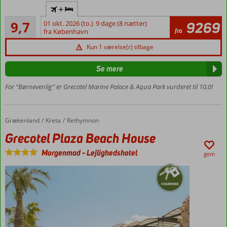
6.000 m²
+
står
vandland
den
Enestående
9,7
01 okt. 2026 (to.)
9 dage (8 nætter)
9269
Privat
3
ene
fra
fra København
strand
anmeldelser
ægtefælle
All
Kun 1 værelse(r) tilbage
i
inclusive
køkkenet,
Se mere
Værelser
mens
med
den
For “Børnevenlig” er Grecotel Marine Palace & Aqua Park vurderet til 10,0!
plads til
anden
6
hygger
personer
om
Grækenland
Grecotel Plaza Beach House
Forside
Kreta
Rethymnon
gæsterne
og
Grecotel Plaza Beach House
serverer
mad
Morgenmad
-
Lejlighedshotel
gem
og
drikkevarer.
Det
græske
køkken
er