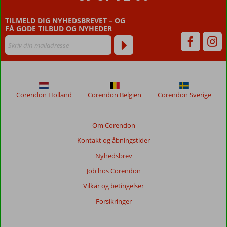
fødested
for
TILMELD DIG NYHEDSBREVET – OG
filosofien,
FÅ GODE TILBUD OG NYHEDER
demokratiet
og
litteraturen,
og
landet
kan
Corendon Holland
Corendon Belgien
Corendon Sverige
derfor
bryste
sig
Om Corendon
af
sin
Kontakt og åbningstider
indflydelse
Nyhedsbrev
på
udviklingen
Job hos Corendon
af
Vilkår og betingelser
disse
områder
Forsikringer
i
resten