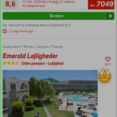
Alletiders
og tæt
holder
8,6
17 okt. 2026 (lø.)
8 dage (7 nætter)
7049
667
fra
på
fra København
ferie
anmeldelser
Trianda
i
Se mere
Grækenland.
Restaurant
Det
med
For “Service” er D'Andrea Mare vurderet til 8,7!
er
temaaftener
2 nylige bookinger
dog
Varieret
langt
animationsprogram
fra
Grækenland
Emerald Lejligheder
Forside
Rhodos
Ialyssos / Trianda
kun
den
Emerald Lejligheder
græske
Uden pension
-
Lejlighed
gæstfrihed,
gem
der
gennem
årene
har
sikret
Grækenland
en
favoritstatus,
når
ferien