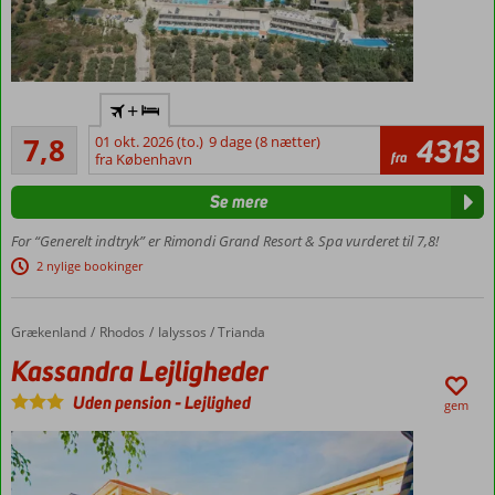
at
finde
den
perfekte
Privat
strand,
+
område på
hvis
Godt
stranden
7,8
01 okt. 2026 (to.)
9 dage (8 nætter)
4313
du
28
fra
med gratis
fra København
vil
anmeldelser
shuttleservice
nyde
Se mere
Lækre
en
værelser
afslappende
For “Generelt indtryk” er Rimondi Grand Resort & Spa vurderet til 7,8!
med
dag
2 nylige bookinger
plads til
i
4
solen
personer
i
Grækenland
Kassandra Lejligheder
Forside
Rhodos
Ialyssos / Trianda
løbet
Mulighed
Kassandra Lejligheder
af
for privat
din
pool
Uden pension
-
Lejlighed
gem
ferie
Smuk
i
udsigt
Grækenland.
over
bjerge