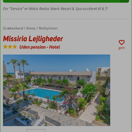
grænser
Værelser
til
For “Service” er Mitsis Rodos Maris Resort & Spa vurderet til 8,7!
med
Tyrkiet
,
plads til
Albanien,
4
Nordmakedonien
Grækenland
Missiria Lejligheder
Forside
Kreta
Rethymnon
og
Missiria Lejligheder
Bulgarien
.
Landet
Uden pension
-
Hotel
gem
har
intet
mindre
end
15.000
kilometer
kystlinje
fordelt
mellem
det
store
fastland
og
de
Mindre