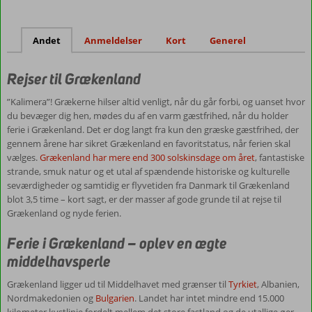
for
hele
familien.
Andet
Anmeldelser
Kort
Generel
Vil
Rejser til Grækenland
du
være
”Kalimera”! Grækerne hilser altid venligt, når du går forbi, og uanset hvor
aktiv
du bevæger dig hen, mødes du af en varm gæstfrihed, når du holder
i
ferie i Grækenland. Det er dog langt fra kun den græske gæstfrihed, der
løbet
gennem årene har sikret Grækenland en favoritstatus, når ferien skal
af
vælges.
Grækenland har mere end 300 solskinsdage om året
, fantastiske
din
strande, smuk natur og et utal af spændende historiske og kulturelle
ferie
seværdigheder og samtidig er flyvetiden fra Danmark til Grækenland
i
blot 3,5 time – kort sagt, er der masser af gode grunde til at rejse til
Grækenland,
Grækenland og nyde ferien.
så
er
Ferie i Grækenland – oplev en ægte
de
græske
middelhavsperle
øer
Grækenland ligger ud til Middelhavet med grænser til
Tyrkiet
, Albanien,
et
Nordmakedonien og
Bulgarien
. Landet har intet mindre end 15.000
skatkammer
kilometer kystlinje fordelt mellem det store fastland og de utallige øer,