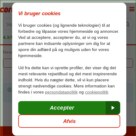
4,3/5 på Trustpilot
Forside
Rejser
Filtrer 0 hoteller
Vi har desværre ingen rejser ud fra de kriterier, du har valgt.
Prøv evt. at slette et eller flere af de valgte kriterier.