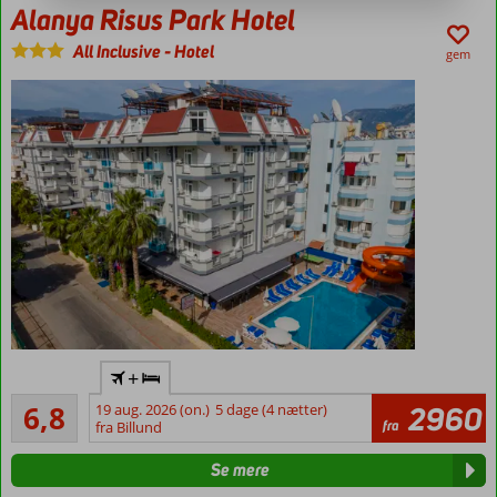
Alanya Risus Park Hotel
All Inclusive
-
Hotel
gem
Flyv
+
direkte
Rimeligt
til
6,8
19 aug. 2026 (on.)
5 dage (4 nætter)
2960
159
fra
Gazipasa
fra Billund
anmeldelser
Pool med
Se mere
vandrutsjebane