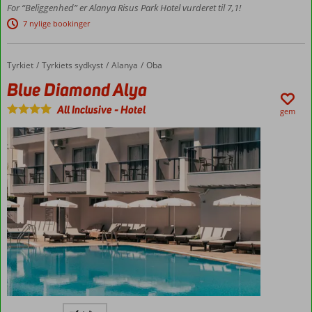
Gåafstand
For “Beliggenhed” er Alanya Risus Park Hotel vurderet til 7,1!
til
7 nylige bookinger
stranden
Værelser
med
Tyrkiet
Blue Diamond Alya
Forside
Tyrkiets sydkyst
Alanya
Oba
plads til
Blue Diamond Alya
5
All Inclusive
-
Hotel
gem
Flyv