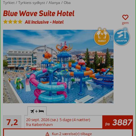
Tæt
Tyrkiet
Blue Wave Suite Hotel
Forside
Tyrkiets sydkyst
Alanya
Oba
ved
Blue Wave Suite Hotel
privat
strand
All Inclusive
-
Hotel
gem
2 pools og
børnepool
Flyv
+
direkte
Tilfredsstillende
til
7,2
20 sept. 2026 (sø.)
5 dage (4 nætter)
3887
171
fra
Gazipasa
fra København
anmeldelser
Perfekt til
Kun 2 værelse(r) tilbage