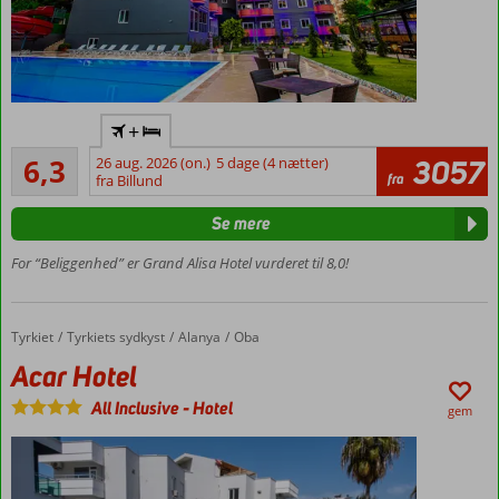
Flyv
+
direkte
Acceptabelt
til
6,3
26 aug. 2026 (on.)
5 dage (4 nætter)
3057
3
fra
Gazipasa
fra Billund
anmeldelser
Centralt
Se mere
i Oba
Alanya
For “Beliggenhed” er Grand Alisa Hotel vurderet til 8,0!
centrum:
2 km
Pool med
Tyrkiet
Acar Hotel
Forside
Tyrkiets sydkyst
Alanya
Oba
vandrutsjebaner
Acar Hotel
Værelser
med
All Inclusive
-
Hotel
gem
plads til
5