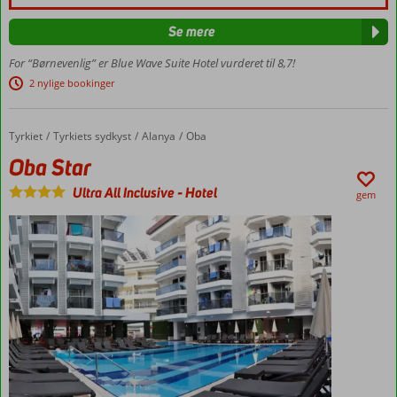
småbørnsfamilier
Stor
Se mere
børneklub
For “Børnevenlig” er Blue Wave Suite Hotel vurderet til 8,7!
Centralt
2 nylige bookinger
i Oba
Privat
strand
Tyrkiet
Oba Star
Forside
Tyrkiets sydkyst
Alanya
Oba
Værelser
Oba Star
med
plads til
Ultra All Inclusive
-
Hotel
gem
5