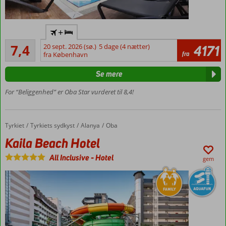
Flyv
+
direkte
Tilfredsstillende
til
7,4
20 sept. 2026 (sø.)
5 dage (4 nætter)
4171
47
fra
Gazipasa
fra København
anmeldelser
Ultra All
Se mere
Inclusive
Alanya
For “Beliggenhed” er Oba Star vurderet til 8,4!
centrum
- 2km
Privat
Tyrkiet
Kaila Beach Hotel
Forside
Tyrkiets sydkyst
Alanya
Oba
strand
Kaila Beach Hotel
Ligger
midt i
All Inclusive
-
Hotel
gem
Oba