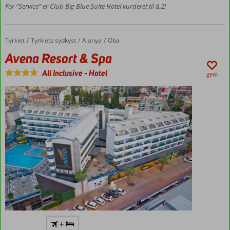
For “Service” er Club Big Blue Suite Hotel vurderet til 8,2!
Værelser
med
plads til
Tyrkiet
Avena Resort & Spa
Forside
Tyrkiets sydkyst
Alanya
Oba
5
Avena Resort & Spa
All Inclusive
-
Hotel
gem
Flyv
+
direkte