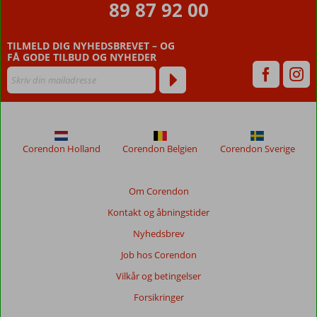
89 87 92 00
5
TILMELD DIG NYHEDSBREVET – OG
FÅ GODE TILBUD OG NYHEDER
Corendon Holland
Corendon Belgien
Corendon Sverige
Om Corendon
Kontakt og åbningstider
Nyhedsbrev
Job hos Corendon
Vilkår og betingelser
Forsikringer