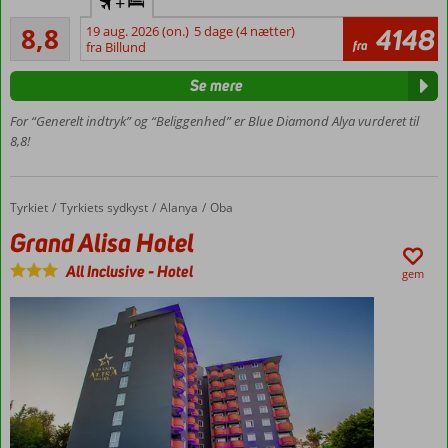
+
direkte
Alletiders
til
8,8
19 aug. 2026 (on.)
5 dage (4 nætter)
4148
26
fra
Gazipasa
fra Billund
anmeldelser
Privat
Se mere
strand
Pool med
For “Generelt indtryk” og “Beliggenhed” er Blue Diamond Alya vurderet til
vandrutsjebaner
8,8!
Centralt
i Oba
Værelser
Tyrkiet
Grand Alisa Hotel
Forside
Tyrkiets sydkyst
Alanya
Oba
med
Grand Alisa Hotel
plads til
4
All Inclusive
-
Hotel
gem