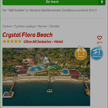
Se mere
Stort
vandland
For “Wifi-kvalitet” er Nirvana Mediterranean Excellence vurderet til 9,7!
med
rutsjebaner
Mulighed
Tyrkiet
Crystal Flora Beach
Forside
Tyrkiets sydkyst
Kemer
Beldibi
for
Crystal Flora Beach
swimup
Værelser
Ultra All Inclusive
-
Hotel
gem
med
plads til
5