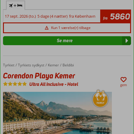
+
5860
17 sept. 2026 (to.)
5 dage (4 nætter)
fra København
fra
Kun 1 værelse(r) tilbage
Se mere
Tyrkiet
Corendon Playa Kemer
Forside
Tyrkiets sydkyst
Kemer
Beldibi
Corendon Playa Kemer
Ultra All Inclusive
-
Hotel
gem