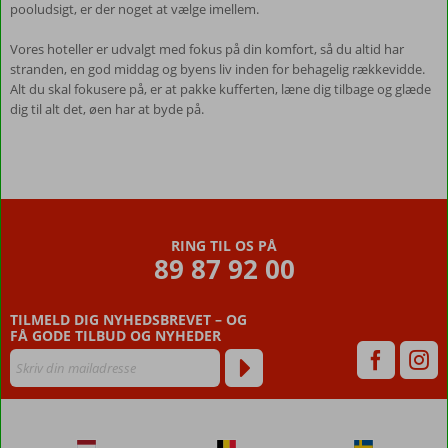
pooludsigt, er der noget at vælge imellem.
Vores hoteller er udvalgt med fokus på din komfort, så du altid har
stranden, en god middag og byens liv inden for behagelig rækkevidde.
Alt du skal fokusere på, er at pakke kufferten, læne dig tilbage og glæde
dig til alt det, øen har at byde på.
RING TIL OS PÅ
89 87 92 00
TILMELD DIG NYHEDSBREVET – OG
FÅ GODE TILBUD OG NYHEDER