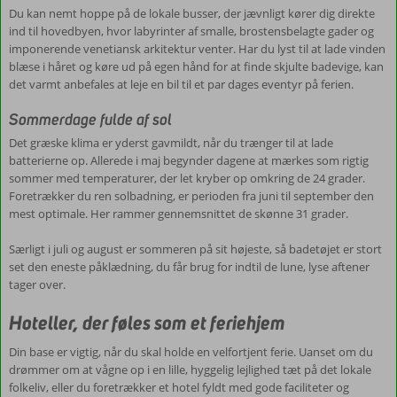
Du kan nemt hoppe på de lokale busser, der jævnligt kører dig direkte
ind til hovedbyen, hvor labyrinter af smalle, brostensbelagte gader og
imponerende venetiansk arkitektur venter. Har du lyst til at lade vinden
blæse i håret og køre ud på egen hånd for at finde skjulte badevige, kan
det varmt anbefales at leje en bil til et par dages eventyr på ferien.
Sommerdage fulde af sol
Det græske klima er yderst gavmildt, når du trænger til at lade
batterierne op. Allerede i maj begynder dagene at mærkes som rigtig
sommer med temperaturer, der let kryber op omkring de 24 grader.
Foretrækker du ren solbadning, er perioden fra juni til september den
mest optimale. Her rammer gennemsnittet de skønne 31 grader.
Særligt i juli og august er sommeren på sit højeste, så badetøjet er stort
set den eneste påklædning, du får brug for indtil de lune, lyse aftener
tager over.
Hoteller, der føles som et feriehjem
Din base er vigtig, når du skal holde en velfortjent ferie. Uanset om du
drømmer om at vågne op i en lille, hyggelig lejlighed tæt på det lokale
folkeliv, eller du foretrækker et hotel fyldt med gode faciliteter og