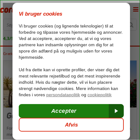
4,3/5 på Trustpilot
Grækenland
Forside
Korfu
Korfu
Gouvia
Gouvia
Forestil dig at vågne op til lyden af bølger, der blidt slår mod kysten,
mens duften af friskbrygget kaffe siver ind gennem den åbne