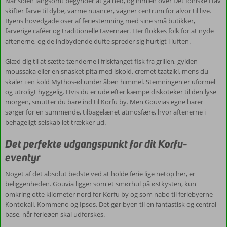
Når solen langsomt begynder at gå ned, og himlen over Det Ioniske Hav
skifter farve til dybe, varme nuancer, vågner centrum for alvor til live.
Byens hovedgade oser af feriestemning med sine små butikker,
farverige caféer og traditionelle tavernaer. Her flokkes folk for at nyde
aftenerne, og de indbydende dufte spreder sig hurtigt i luften.
Glæd dig til at sætte tænderne i friskfanget fisk fra grillen, gylden
moussaka eller en snasket pita med iskold, cremet tzatziki, mens du
skåler i en kold Mythos-øl under åben himmel. Stemningen er uformel
og utroligt hyggelig. Hvis du er ude efter kæmpe diskoteker til den lyse
morgen, smutter du bare ind til Korfu by. Men Gouvias egne barer
sørger for en summende, tilbagelænet atmosfære, hvor aftenerne i
behageligt selskab let trækker ud.
Det perfekte udgangspunkt for dit Korfu-
eventyr
Noget af det absolut bedste ved at holde ferie lige netop her, er
beliggenheden. Gouvia ligger som et smørhul på østkysten, kun
omkring otte kilometer nord for Korfu by og som nabo til feriebyerne
Kontokali, Kommeno og Ipsos. Det gør byen til en fantastisk og central
base, når ferieøen skal udforskes.