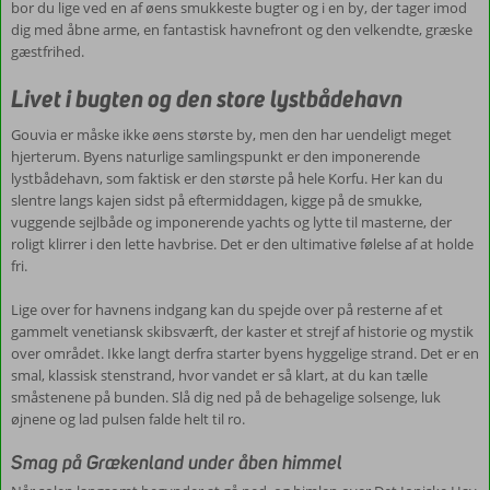
bor du lige ved en af øens smukkeste bugter og i en by, der tager imod
Foretrækker du ren solbadning, er perioden fra juni til september
stort set den eneste påklædning, du får brug for indtil de lune, lyse
dig med åbne arme, en fantastisk havnefront og den velkendte, græske
Hoteller, der føles som et feriehjem
den mest optimale. Her rammer gennemsnittet de skønne 31
aftener tager over.
gæstfrihed.
grader.
Din base er vigtig, når du skal holde en velfortjent ferie. Uanset om
Livet i bugten og den store lystbådehavn
du drømmer om at vågne op i en lille, hyggelig lejlighed tæt på det
lokale folkeliv, eller du foretrækker et hotel fyldt med gode faciliteter
Vores hoteller er udvalgt med fokus på din komfort, så du altid har
Gouvia er måske ikke øens største by, men den har uendeligt meget
og pooludsigt, er der noget at vælge imellem.
stranden, en god middag og byens liv inden for behagelig
hjerterum. Byens naturlige samlingspunkt er den imponerende
rækkevidde. Alt du skal fokusere på, er at pakke kufferten, læne dig
lystbådehavn, som faktisk er den største på hele Korfu. Her kan du
tilbage og glæde dig til alt det, øen har at byde på.
slentre langs kajen sidst på eftermiddagen, kigge på de smukke,
vuggende sejlbåde og imponerende yachts og lytte til masterne, der
roligt klirrer i den lette havbrise. Det er den ultimative følelse af at holde
fri.
Lige over for havnens indgang kan du spejde over på resterne af et
gammelt venetiansk skibsværft, der kaster et strejf af historie og mystik
over området. Ikke langt derfra starter byens hyggelige strand. Det er en
smal, klassisk stenstrand, hvor vandet er så klart, at du kan tælle
småstenene på bunden. Slå dig ned på de behagelige solsenge, luk
øjnene og lad pulsen falde helt til ro.
Smag på Grækenland under åben himmel