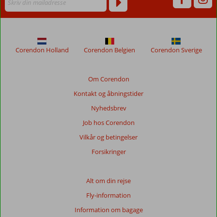
ikke
længere
for
at
sikre
Corendon Holland
Corendon Belgien
Corendon Sverige
relevansen
af
de
Om Corendon
viste
Kontakt og åbningstider
anmeldelser.
Mere
Nyhedsbrev
om
Job hos Corendon
vores
anmeldelser.
Vilkår og betingelser
Forsikringer
Totalscore
Baseret
Alt om din rejse
på:
Fly-information
17
anmeldelser
Information om bagage