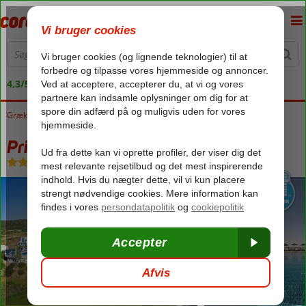
4,3/5 på Trustpilot
Grækenland
Forside
Rhodos
Kiotari
Princess Sun Hotel
Princess Sun Hotel
All Inclusive
-
Hotel