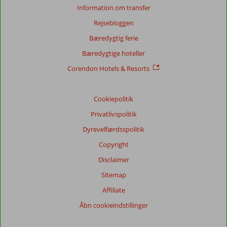
Information om transfer
Rejsebloggen
Score
fordeling
Bæredygtig ferie
Generelt indtryk
8,9
Maden
8,4
Bæredygtige hoteller
Beliggenhed
8,1
Værelserne
8,8
Service
8,9
Børnevenlig
9,0
Corendon Hotels & Resorts
Pris/kvalitet
8,6
Wifi-kvalitet
6,8
Cookiepolitik
Vores
gæsters
Privatlivspolitik
anmeldelser
Sprog
Dyrevelfærdsspolitik
Dansk (0)
Copyright
Filtrer
Disclaimer
rejseselskab
Sitemap
Alle
Affiliate
Sorter
Åbn cookieindstillinger
dato (ny > gammel)