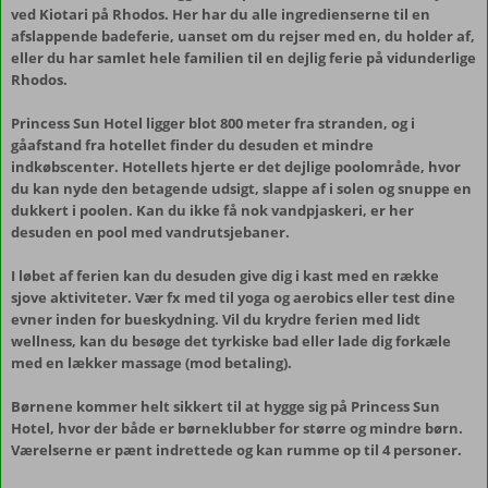
ved Kiotari på Rhodos. Her har du alle ingredienserne til en
afslappende badeferie, uanset om du rejser med en, du holder af,
eller du har samlet hele familien til en dejlig ferie på vidunderlige
Rhodos.
Princess Sun Hotel ligger blot 800 meter fra stranden, og i
gåafstand fra hotellet finder du desuden et mindre
indkøbscenter. Hotellets hjerte er det dejlige poolområde, hvor
du kan nyde den betagende udsigt, slappe af i solen og snuppe en
dukkert i poolen. Kan du ikke få nok vandpjaskeri, er her
desuden en pool med vandrutsjebaner.
I løbet af ferien kan du desuden give dig i kast med en række
sjove aktiviteter. Vær fx med til yoga og aerobics eller test dine
evner inden for bueskydning. Vil du krydre ferien med lidt
wellness, kan du besøge det tyrkiske bad eller lade dig forkæle
med en lækker massage (mod betaling).
Børnene kommer helt sikkert til at hygge sig på Princess Sun
Hotel, hvor der både er børneklubber for større og mindre børn.
Værelserne er pænt indrettede og kan rumme op til 4 personer.