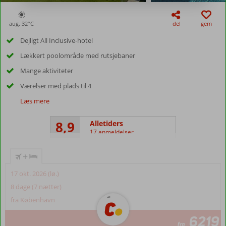
aug. 32°
C
del
gem
Dejligt All Inclusive-hotel
Lækkert poolområde med rutsjebaner
Mange aktiviteter
Værelser med plads til 4
Læs mere
8,9
Alletiders
17 anmeldelser
+
17 okt. 2026 (lø.)
8 dage (7 nætter)
fra København
6219
fra