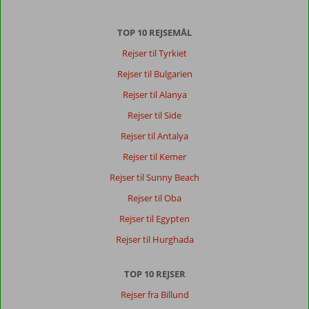
Der
TOP 10 REJSEMÅL
er
ingen
Rejser til Tyrkiet
anmeldelser
Rejser til Bulgarien
på
Dansk,
Rejser til Alanya
vælg
Rejser til Side
et
andet
Rejser til Antalya
sprog
Rejser til Kemer
her
Rejser til Sunny Beach
Rejser til Oba
Rejser til Egypten
Rejser til Hurghada
TOP 10 REJSER
Rejser fra Billund