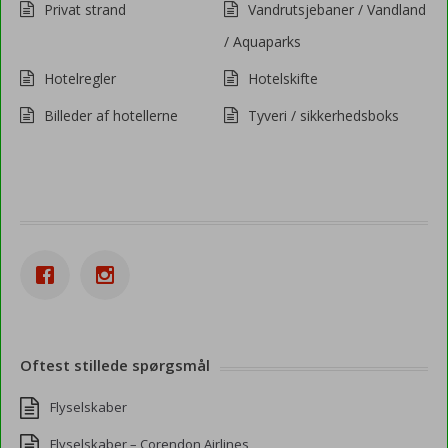
Privat strand
Vandrutsjebaner / Vandland
/ Aquaparks
Hotelregler
Hotelskifte
Billeder af hotellerne
Tyveri / sikkerhedsboks
Oftest stillede spørgsmål
Flyselskaber
Flyselskaber – Corendon Airlines