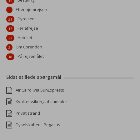
Bestilling
14
Efter hjemrejsen
5
Flyrejsen
21
Før afrejse
15
Hotellet
23
Om Corendon
2
På rejsemålet
18
Sidst stillede spørgsmål
Air Cairo (via SunExpress)
Kvalitetssikring af samtaler
Privat strand
Flyselskaber – Pegasus