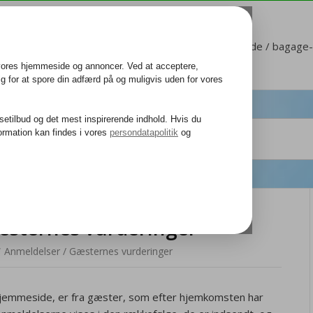
Kundeservice
Mit Corendon
Sæde / bagage-b
æsternes vurderinger
/
Anmeldelser / Gæsternes vurderinger
hjemmeside, er fra gæster, som efter hjemkomsten har