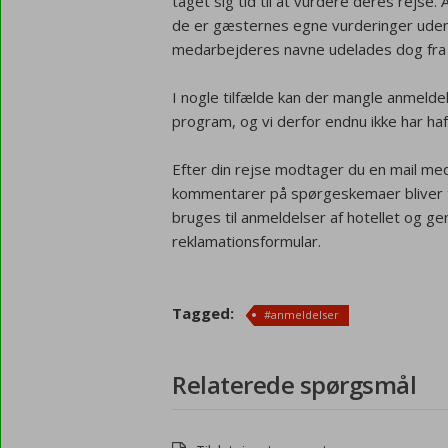
taget sig tid til at vurdere deres rejse
de er gæsternes egne vurderinger uden
medarbejderes navne udelades dog fra 
I nogle tilfælde kan der mangle anmeldels
program, og vi derfor endnu ikke har ha
Efter din rejse modtager du en mail med
kommentarer på spørgeskemaer bliver t
bruges til anmeldelser af hotellet og g
reklamationsformular.
Tagged:
#anmeldelser
Relaterede spørgsmål