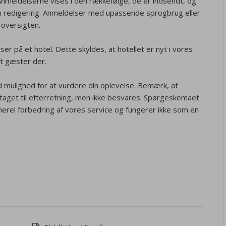
. Anmeldelserne vises i den rækkefølge, de er indsendt, og
 redigering. Anmeldelser med upassende sprogbrug eller
oversigten.
er på et hotel. Dette skyldes, at hotellet er nyt i vores
ft gæster der.
 mulighed for at vurdere din oplevelse. Bemærk, at
aget til efterretning, men ikke besvares. Spørgeskemaet
enerel forbedring af vores service og fungerer ikke som en