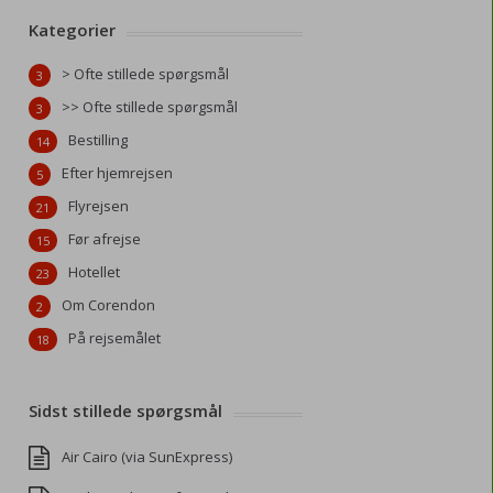
Kategorier
> Ofte stillede spørgsmål
3
>> Ofte stillede spørgsmål
3
Bestilling
14
Efter hjemrejsen
5
Flyrejsen
21
Før afrejse
15
Hotellet
23
Om Corendon
2
På rejsemålet
18
Sidst stillede spørgsmål
Air Cairo (via SunExpress)