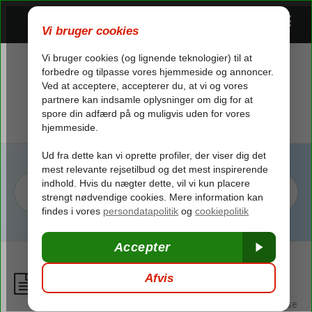
Betaling af rejsen
/
> Ofte stillede spørgsmål
/
Bestilling
/
Før afrejse