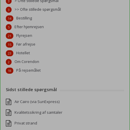
> Ofte stillede spørgsmål
3
>> Ofte stillede spørgsmål
3
Bestilling
14
Efter hjemrejsen
5
Flyrejsen
21
Før afrejse
15
Hotellet
23
Om Corendon
2
På rejsemålet
18
Sidst stillede spørgsmål
Air Cairo (via SunExpress)
Kvalitetssikring af samtaler
Privat strand