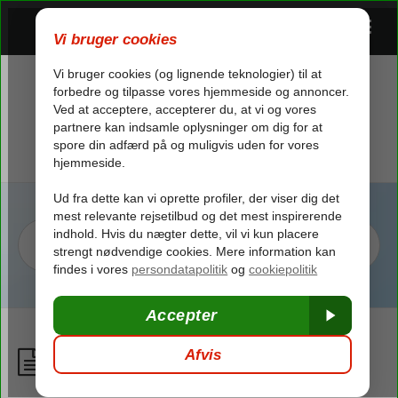
Flysæder
/
Flyrejsen
/
Før afrejse
/
Flysæder