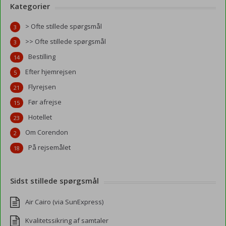
Kategorier
> Ofte stillede spørgsmål
3
>> Ofte stillede spørgsmål
3
Bestilling
14
Efter hjemrejsen
5
Flyrejsen
21
Før afrejse
15
Hotellet
23
Om Corendon
2
På rejsemålet
18
Sidst stillede spørgsmål
Air Cairo (via SunExpress)
Kvalitetssikring af samtaler