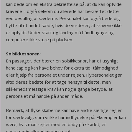
kan bede om en ekstra bekræftelse på, at du kan opfylde
kravene – også selvom du allerede har bekræftet dette
ved bestilling af sæderne. Personalet kan også bede dig
flytte til et andet sæde, hvis de vurderer, at kravene ikke
er opfyldt. Under start og landing må håndbagage og
computere ikke være på pladsen.
Solsikkesnoren:
En passager, der bærer en solsikkesnor, har et usynligt
handicap og kan have behov for ekstra tid, tålmodighed
eller hjælp fra personalet under rejsen. Flypersonalet gør
altid deres bedste for at tage hensyn til dette, men
sikkerhedsmæssige krav kan nogle gange betyde, at
personalet må handle på anden måde.
Bemærk, at flyselskaberne kan have andre særlige regler
for sædevalg, som vi ikke har indflydelse på. Eksempler kan
være, hvis man rejser med en baby på skødet, er
overvægtig eller gangbesværet.