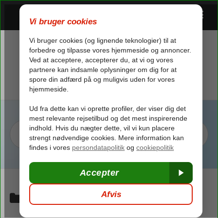
Category:
Bestilling
/
Bestilling
/