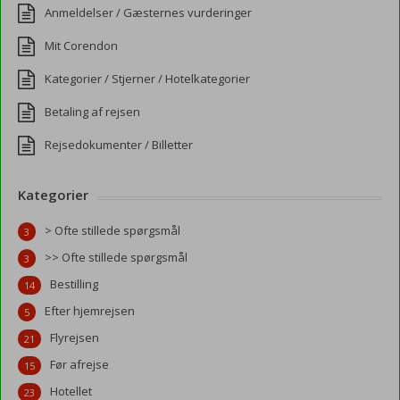
Anmeldelser / Gæsternes vurderinger
Mit Corendon
Kategorier / Stjerner / Hotelkategorier
Betaling af rejsen
Rejsedokumenter / Billetter
Kategorier
> Ofte stillede spørgsmål
3
>> Ofte stillede spørgsmål
3
Bestilling
14
Efter hjemrejsen
5
Flyrejsen
21
Før afrejse
15
Hotellet
23