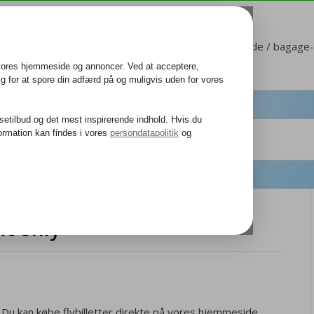
Kundeservice
Mit Corendon
Sæde / bagage-b
ht only
? Du kan købe flybilletter direkte på vores hjemmeside.