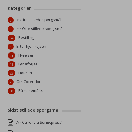
Kategorier
> Ofte stillede spørgsmål
3
>> Ofte stillede spørgsmål
3
Bestilling
14
Efter hjemrejsen
5
Flyrejsen
21
Før afrejse
15
Hotellet
23
Om Corendon
2
På rejsemålet
18
Sidst stillede spørgsmål
Air Cairo (via SunExpress)