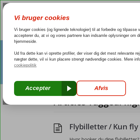
Articles Tagged: flig
Flybilletter / Kun fly
Hvor booker du dine flybilletter