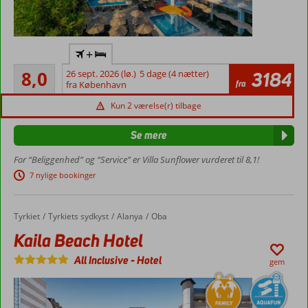
Flyv
+
direkte
Meget godt
til
8,0
26 sept. 2026 (lø.)
5 dage (4 nætter)
3184
512
fra
Gazipasa
fra København
anmeldelser
Godt
Kun 2 værelse(r) tilbage
til
prisen
Se mere
Tæt på
For “Beliggenhed” og “Service” er Villa Sunflower vurderet til 8,1!
centrum
7 nylige bookinger
Shuttlebus
til
stranden
Tyrkiet
Kaila Beach Hotel
Forside
Tyrkiets sydkyst
Alanya
Oba
Værelser
Kaila Beach Hotel
med
plads op
All Inclusive
-
Hotel
gem
til 4
personer