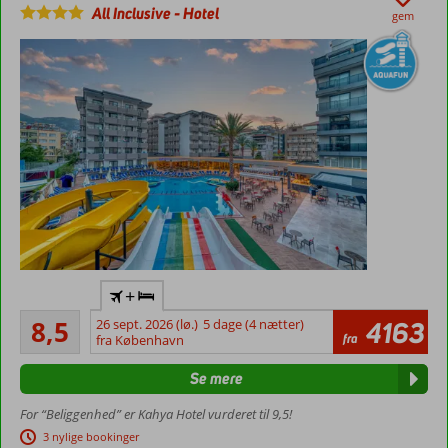
All Inclusive
-
Hotel
Værelser
gem
med
plads til
5
Flyv
+
direkte
Alletiders
til
8,5
26 sept. 2026 (lø.)
5 dage (4 nætter)
4163
581
fra
Gazipasa
fra København
anmeldelser
Danskerfavorit
Se mere
Ved
Kleopatra-
For “Beliggenhed” er Kahya Hotel vurderet til 9,5!
stranden
3 nylige bookinger