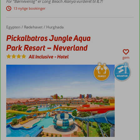
For “Børnevenlig” er Long Beach Alanya vurderet til 8,7!
Lækker
13 nylige bookinger
strand
Et væld
af
Egypten
Pickalbatros Jungle Aqua Park Resort – Neverland
Forside
Rødehavet
Hurghada
faciliteter
Pickalbatros Jungle Aqua
Familiesuite
Park Resort – Neverland
og villa med
plads for 7
All Inclusive
-
Hotel
gem
Stort