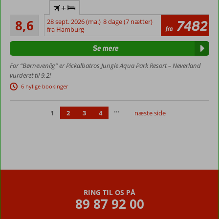
+
familiehoteller
Alletiders
med mange
8,6
28 sept. 2026 (ma.)
8 dage (7 nætter)
7482
574
fra
aktiviteter
fra Hamburg
anmeldelser
21 pools og 31
Se mere
vandrutsjebaner
Flere pools og
For “Børnevenlig” er Pickalbatros Jungle Aqua Park Resort – Neverland
vandrutsjebaner
vurderet til 9,2!
All Inclusive med
6 nylige bookinger
12
buffetrestauranter
…
1
2
3
4
næste side
og 13 barer
familieværelser
med plads til 6
personer
RING TIL OS PÅ
89 87 92 00