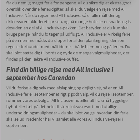
får du nemlig meget ferie for pengene. Vil du sikre dig et ekstra godt
overblik over dine ferieudgifter, så skal du vælge en rejse med All
Inclusive. Når du rejser med All Inclusive, så er alle måltider og
drikkevarer inkluderet i prisen, og på mange hoteller er snacks og is
desuden en del af All Inclusive-pakken. Det betyder, at du kun skal
bruge penge, når du fx tager på udflugt. All Inclusive er virkelig ferie
på den nemme måde; du slipper for al den planlægning, der som
regel er forbundet med måltiderne – både hjemme og på ferien. Du
skal blot sætte dig til bords og nyde de mange valgmuligheder, der
findes på den lækre All Inclusive-buffet.
Find din billige rejse med All Inclusive i
september hos Corendon
Vil du forkæle dig selv med afslapning og dejligt vejr, så er en All
Inclusive ferie i september et rigtig godt valg. Vil du rejse i september,
rummer vores udvalg af All Inclusive-hoteller alt fra små hyggelige,
byhoteller tæt på det hele til store luksusresort med utallige
underholdningsmuligheder – du skal blot vælge, hvordan din ferie
skal se ud. Nedenfor har vi samlet alle vores All Inclusive-rejser i
september.