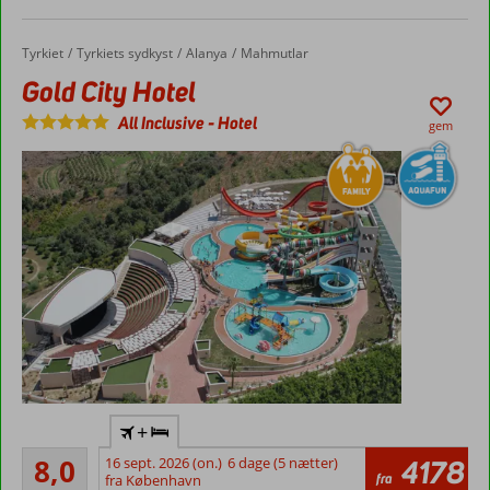
Tæt ved
centrum
Tyrkiet
Gold City Hotel
Forside
Tyrkiets sydkyst
Alanya
Mahmutlar
Værelser
med
Gold City Hotel
plads til
All Inclusive
-
Hotel
4
gem
Pool med
vandrutsjebaner
Flyv
+
direkte
Meget godt
til
8,0
16 sept. 2026 (on.)
6 dage (5 nætter)
4178
301
fra
Gazipasa
fra København
anmeldelser