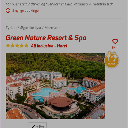
For “Generelt indtryk” og “Service” er Club Paradiso vurderet til 8,0!
Vandland
8 nylige bookinger
og
splash-
pool
Tyrkiet
Green Nature Resort & Spa
Forside
Ægæiske kyst
Marmaris
Shuttleservice
Green Nature Resort & Spa
til centrum
Rummelige
All Inclusive
-
Hotel
gem
værelser
med plads
til 8 pers.
Familievenligt
+
med et væld