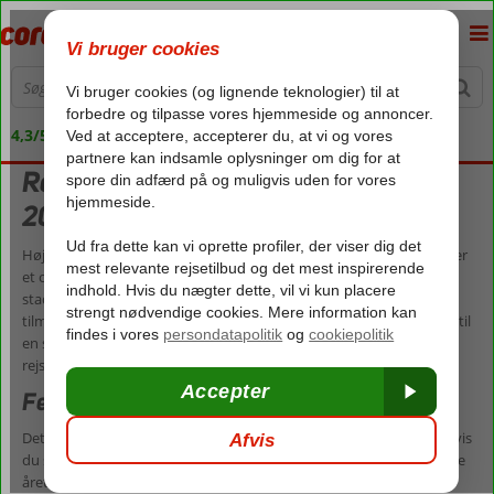
4,3/5 på Trustpilot
Rejser med All Inclusive i september
2026
Højsæsonen er forbi, men det betyder på ingen måde, sommeren er
et overstået kapitel på vores solrige rejsemål. Tværtimod er der
stadig masser af sol, lune temperaturer, og havet og poolen har
tilmed nået en temperatur, hvor selv de mest kuldskær kan lokkes til
en svømmetur. Mange oplever derfor september som en optimal
rejsemåned, og der er mange gode grunde til at rejse i september.
Ferie i september med All Inclusive
Det er ingen hemmelighed, at det kan mærkes på pengepungen, hvis
du skal rejse i skolernes sommerferie. Derfor vælger mange at lægge
årets sommerferie i september i stedet. Når du rejser i september,