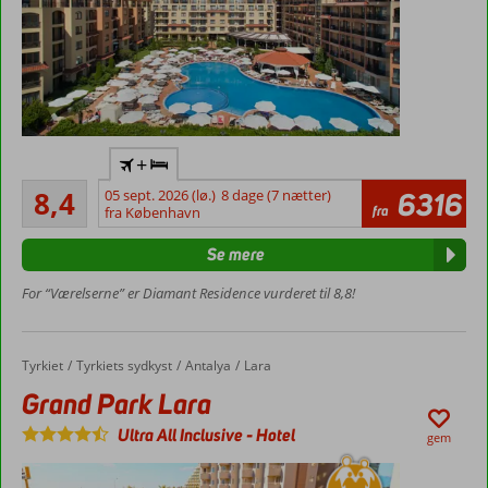
Rummeligt
+
feriekompleks
Meget godt
8,4
05 sept. 2026 (lø.)
8 dage (7 nætter)
6316
God
380
fra
fra København
service
anmeldelser
og
Se mere
kvalitet
Tæt ved
For “Værelserne” er Diamant Residence vurderet til 8,8!
den gyldne
sandstrand
Mange
Tyrkiet
Grand Park Lara
Forside
Tyrkiets sydkyst
Antalya
Lara
aktiviteter
Grand Park Lara
for børn
Familieværelser
Ultra All Inclusive
-
Hotel
gem
med plads op
til 6 personer