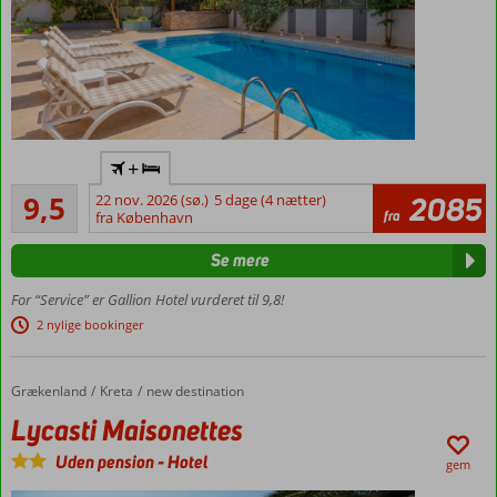
Flyv
+
direkte
Enestående
Gazipasa
9,5
22 nov. 2026 (sø.)
5 dage (4 nætter)
2085
4
fra
fra København
Central
anmeldelser
beliggenhed
Se mere
Tæt ved
stranden
For “Service” er Gallion Hotel vurderet til 9,8!
Kort gåtur fra
2 nylige bookinger
centrum og
seværdigheder
Grækenland
Lycasti Maisonettes
Forside
Kreta
new destination
Lycasti Maisonettes
Uden pension
-
Hotel
gem