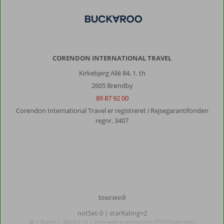
CORENDON INTERNATIONAL TRAVEL
Kirkebjerg Allé 84, 1. th
2605 Brøndby
89 87 92 00
Corendon International Travel er registreret i Rejsegarantifonden
regnr. 3407
TourWeb
©
notSet-0
| starRating=2
NetMatch
dk | Search | 380.0.0.13 | netm-web-ui-production-7f756f55dd-n6hzs