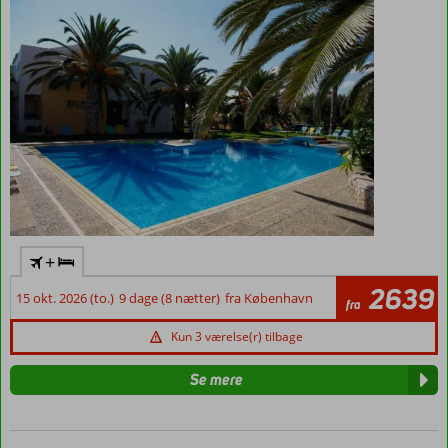
+
2639
15 okt. 2026 (to.)
9 dage (8 nætter)
fra København
fra
Kun 3 værelse(r) tilbage
Se mere