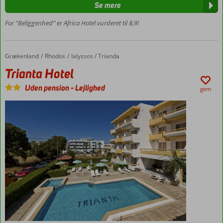
Mulighed
Se mere
for
For “Beliggenhed” er Africa Hotel vurderet til 8,9!
havudsigt
Grækenland
Trianta Hotel
Forside
Rhodos
Ialyssos / Trianda
Trianta Hotel
Uden pension
-
Lejlighed
gem