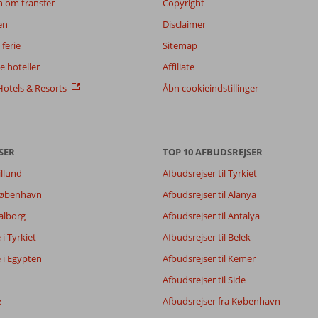
n om transfer
Copyright
en
Disclaimer
ferie
Sitemap
 hoteller
Affiliate
otels & Resorts
Åbn cookieindstillinger
SER
TOP 10 AFBUDSREJSER
illund
Afbudsrejser til Tyrkiet
 København
Afbudsrejser til Alanya
Aalborg
Afbudsrejser til Antalya
e i Tyrkiet
Afbudsrejser til Belek
e i Egypten
Afbudsrejser til Kemer
Afbudsrejser til Side
e
Afbudsrejser fra København