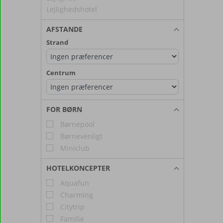
Lejlighedshotel
AFSTANDE
Strand
Centrum
FOR BØRN
Børnepool
Børnevenligt
Miniclub
HOTELKONCEPTER
Aquafun
Charming
Citytrip
Familie