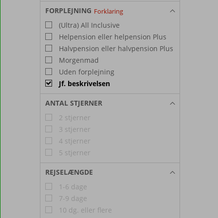
FORPLEJNING
Forklaring
(Ultra) All Inclusive
Helpension eller helpension Plus
Halvpension eller halvpension Plus
Morgenmad
Uden forplejning
Jf. beskrivelsen
ANTAL STJERNER
2 stjerner
3 stjerner
4 stjerner
5 stjerner
REJSELÆNGDE
1-6 dage
7-9 dage
10 dg. eller flere