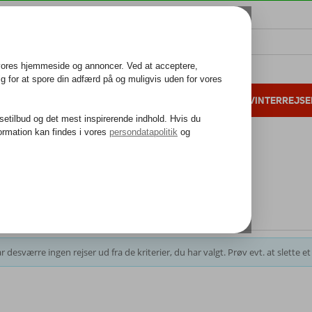
ALL INCLUSIVE
FAMILIEFERIE
VINTERREJSE
 danske gæster i 2025
25 års erfaring
Rejser
 på
skrivelsen
fjern filtre
r desværre ingen rejser ud fra de kriterier, du har valgt. Prøv evt. at slette et e