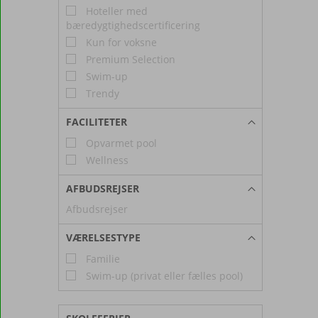
Hoteller med
bæredygtighedscertificering
Kun for voksne
Premium Selection
Swim-up
Trendy
FACILITETER
Opvarmet pool
Wellness
AFBUDSREJSER
Afbudsrejser
VÆRELSESTYPE
Familie
Swim-up (privat eller fælles pool)