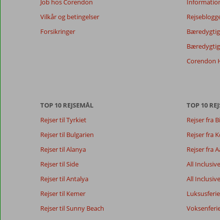
Job hos Corendon
Informatio
Vilkår og betingelser
Rejseblogg
Forsikringer
Bæredygtig 
Bæredygtige
Corendon H
TOP 10 REJSEMÅL
TOP 10 REJ
Rejser til Tyrkiet
Rejser fra B
Rejser til Bulgarien
Rejser fra
Rejser til Alanya
Rejser fra 
Rejser til Side
All Inclusiv
Rejser til Antalya
All Inclusiv
Rejser til Kemer
Luksusferie
Rejser til Sunny Beach
Voksenferi