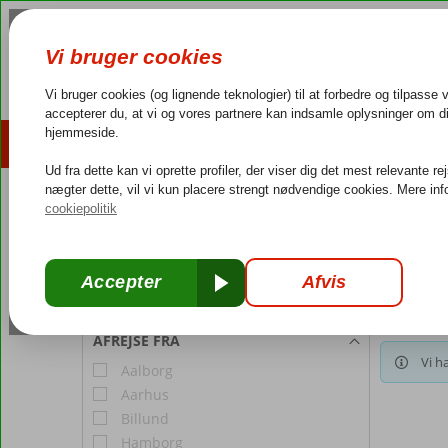
AFBUDSREJSER
REJSEMÅL
4,3/5 på Trustpilot
Dansk guideservice
40.000
REJSENDE
Forside
Værelse 1:
2 Personer
Du søger
Jf. be
Rediger antal rejsende
AFREJSE FRA
Vi ha
Aalborg
Aarhus
Billund
Hamborg