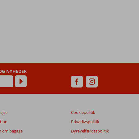
 OG NYHEDER
rejse
Cookiepolitik
tion
Privatlivspolitik
n om bagage
Dyrevelfærdsspolitik