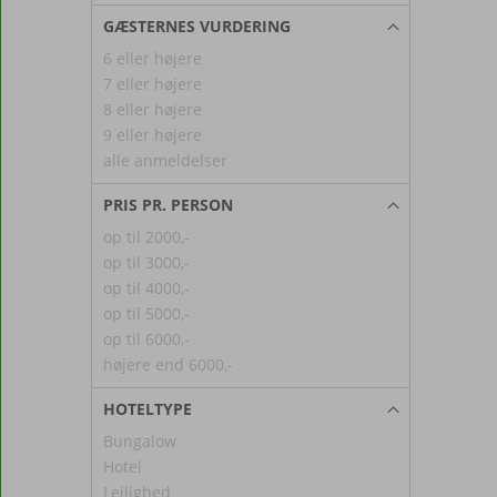
GÆSTERNES VURDERING
6 eller højere
7 eller højere
8 eller højere
9 eller højere
alle anmeldelser
PRIS PR. PERSON
op til 2000,-
op til 3000,-
op til 4000,-
op til 5000,-
op til 6000,-
højere end 6000,-
HOTELTYPE
Bungalow
Hotel
Lejlighed