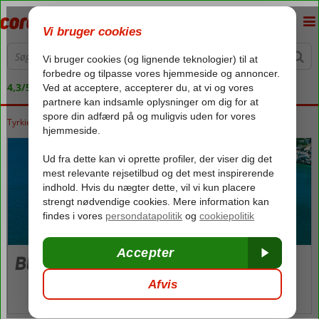
4,3/5 på Trustpilot
Tyrkiet
Forside
Ægæiske kyst
Blue Cruise
Blue Cruise Bodrum
Blue Cruise Bodrum
Billeder og video