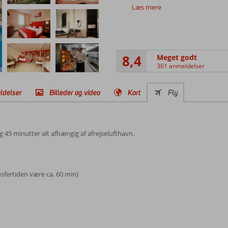
Læs mere
8,4
Meget godt
361 anmeldelser
ldelser
Billeder og video
Kort
Fly
og 45 minutter alt afhængig af afrejselufthavn.
ansfertiden være ca. 60 min)