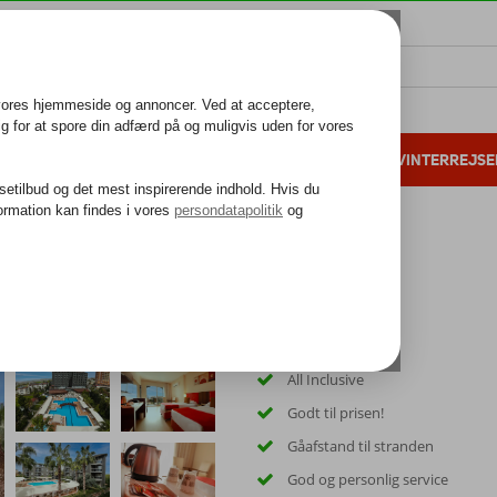
ALL INCLUSIVE
FAMILIEFERIE
VINTERREJSE
 danske gæster i 2025
25 års erfaring
All Inclusive
Godt til prisen!
Gåafstand til stranden
God og personlig service