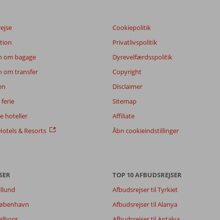
rejse
Cookiepolitik
tion
Privatlivspolitik
n om bagage
Dyrevelfærdsspolitik
n om transfer
Copyright
en
Disclaimer
ferie
Sitemap
 hoteller
Affiliate
otels & Resorts
Åbn cookieindstillinger
SER
TOP 10 AFBUDSREJSER
8,8
illund
Afbudsrejser til Tyrkiet
7,5
7,5
 København
Afbudsrejser til Alanya
6,4
Aalborg
Afbudsrejser til Antalya