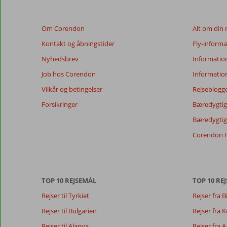
vises
ikke
Om Corendon
Alt om din 
længere
for
Kontakt og åbningstider
Fly-informa
at
Nyhedsbrev
Informatio
sikre
relevansen
Job hos Corendon
Informatio
af
Vilkår og betingelser
Rejseblogg
de
viste
Forsikringer
Bæredygtig 
anmeldelser.
Bæredygtige
Mere
om
Corendon H
vores
anmeldelser.
Totalscore
Score fordeling
8,4
TOP 10 REJSEMÅL
TOP 10 REJ
Generelt indtryk
8,4
Maden
Baseret på:
Rejser til Tyrkiet
Rejser fra B
Beliggenhed
8,6
Værelserne
361
Meget
Service
8,7
Børnevenlig
Rejser til Bulgarien
Rejser fra
anmeldelser
godt
Pris/kvalitet
8,5
Wifi-kvalitet
Rejser til Alanya
Rejser fra 