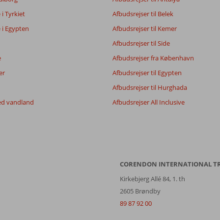
e i Tyrkiet
Afbudsrejser til Belek
Filtrer rejseselskab
Sorter
e i Egypten
Afbudsrejser til Kemer
Alle
dato (ny > gammel)
Afbudsrejser til Side
e
Afbudsrejser fra København
er
Afbudsrejser til Egypten
Afbudsrejser til Hurghada
ed vandland
Afbudsrejser All Inclusive
CORENDON INTERNATIONAL T
Kirkebjerg Allé 84, 1. th
2605 Brøndby
89 87 92 00