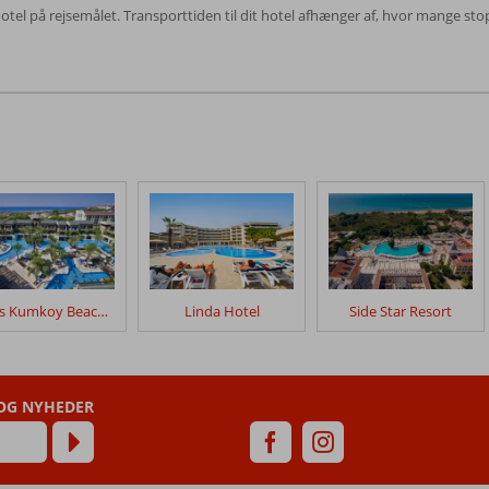
 hotel på rejsemålet. Transporttiden til dit hotel afhænger af, hvor mange st
Sunis Kumkoy Beach Resort
Linda Hotel
Side Star Resort
 OG NYHEDER