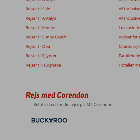
Rejser til Side
All Inclusiv
Vores
Sprog
Rejser til Antalya
All Inclusiv
gæsters
Dansk (6)
Rejser til Kemer
anmeldelser
Luksusferie
Rejser til Sunny Beach
Voksenferi
Rejser til Oba
Charterrejs
7,0
Om
Generelt indtryk
7
Rejser til Egypten
Familieferie
Kumkoy:
Beliggenhed
8
Rejser til Hurghada
Hoteller m
Malene
Service
9
Skøn
Denmark
Pris/kvalitet
9
by
Familie med store børn
Maden
8
med
,
rig
Værelserne
8
Rejs med Corendon
14 juli 2026
mulighed
Børnevenlig
10
for
Wifi-kvalitet
10
Betal sikkert for din rejse på 'Mit Corendon'
at
shoppe.
Bus
til
stranden
hvert