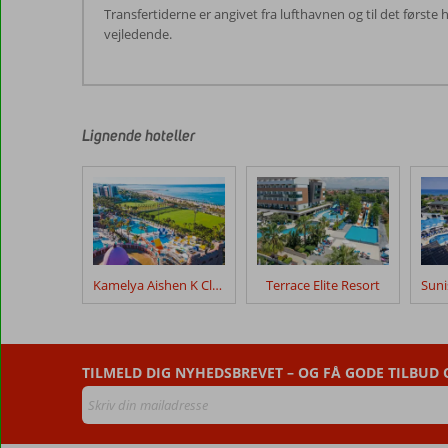
Transfertiderne er angivet fra lufthavnen og til det første
vejledende.
Anmeldelserne
er
skrevet
af
Lignende hoteller
vores
kunder
efter
deres
ophold
på
Sidekum
Kamelya Aishen K Club
Terrace Elite Resort
Anmeldelser,
der
er
TILMELD DIG NYHEDSBREVET – OG FÅ GODE TILBUD
ældre
end
48
måneder,