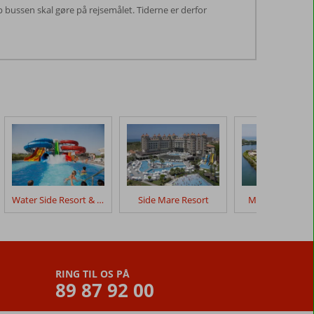
op bussen skal gøre på rejsemålet. Tiderne er derfor
Water Side Resort & Spa
Side Mare Resort
Marvida Family
RING TIL OS PÅ
89 87 92 00