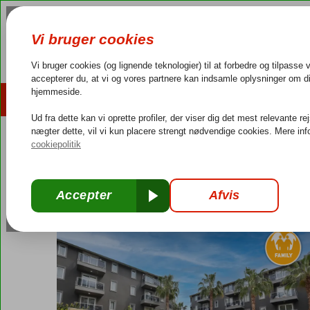
AFBUDSREJSER
REJSEMÅL
4,3/5 på Trustpilot
Dansk guideservice
40.000
Tyrkiet
Forside
Tyrkiets sydkyst
Side
Kumkoy
Sidekum
Sidekum
All Inclusive
-
Hotel