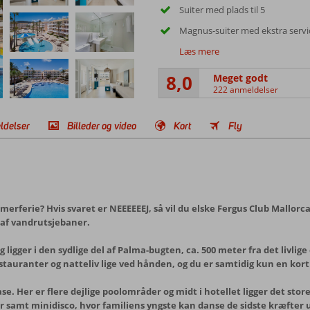
Suiter med plads til 5
Magnus-suiter med ekstra servi
Læs mere
8,0
Meget godt
222 anmeldelser
ldelser
Billeder og video
Kort
Fly
rferie? Hvis svaret er NEEEEEEJ, så vil du elske Fergus Club Mallor
 af vandrutsjebaner.
ligger i den sydlige del af Palma-bugten, ca. 500 meter fra det livlig
stauranter og natteliv lige ved hånden, og du er samtidig kun en kort
. Her er flere dejlige poolområder og midt i hotellet ligger det stor
 samt minidisco, hvor familiens yngste kan danse de sidste kræfter 