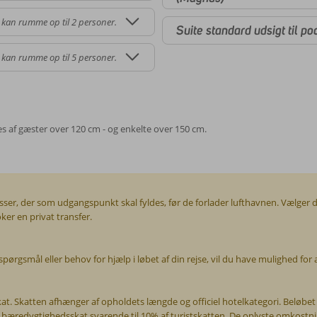
 kan rumme op til 2 personer.
Suite standard udsigt til po
 kan rumme op til 5 personer.
s af gæster over 120 cm - og enkelte over 150 cm.
usser, der som udgangspunkt skal fyldes, før de forlader lufthavnen. Vælger 
ker en privat transfer.
spørgsmål eller behov for hjælp i løbet af din rejse, vil du have mulighed fo
 Skatten afhænger af opholdets længde og officiel hotelkategori. Beløbet var
 bæredygtighedsskat svarende til 10% af turistskatten. De oplyste omkostnin