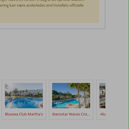
cering kan være anderledes end hotellets officielle
Bluesea Club Martha's
Iberostar Waves Cristina
Alua Suites Las 