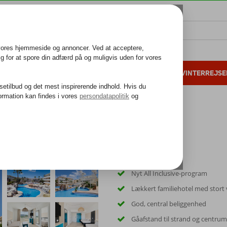
ALL INCLUSIVE
FAMILIEFERIE
VINTERREJSE
 danske gæster i 2025
25 års erfaring
ub Mallorca Waterpark
Nyt All Inclusive-program
Lækkert familiehotel med stort
God, central beliggenhed
Gåafstand til strand og centrum