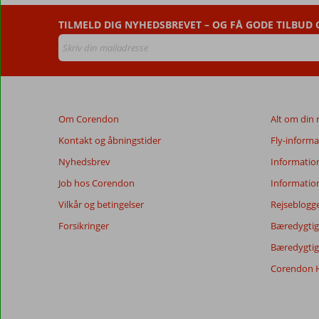
ældre
end
TILMELD DIG NYHEDSBREVET – OG FÅ GODE TILBUD
48
måneder,
vises
ikke
længere
for
Om Corendon
Alt om din 
at
sikre
Kontakt og åbningstider
Fly-informa
relevansen
Nyhedsbrev
Informatio
af
de
Job hos Corendon
Informatio
viste
Vilkår og betingelser
Rejseblogg
anmeldelser.
Mere
Forsikringer
Bæredygtig 
om
Bæredygtige
vores
anmeldelser.
Corendon H
Totalscore
Score fordeling
8,0
Generelt indtryk
8,0
Maden