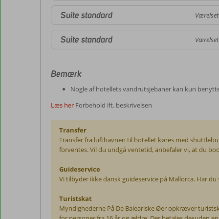
Suite standard
Værelset
Suite standard
Værelset
Bemærk
Nogle af hotellets vandrutsjebaner kan kun benytte
Læs her
Forbehold ift. beskrivelsen
Transfer
Transfer fra lufthavnen til hotellet køres med shuttleb
forventes. Vil du undgå ventetid, anbefaler vi, at du boo
Guideservice
Vi tilbyder ikke dansk guideservice på Mallorca. Har du 
Turistskat
Myndighederne På De Baleariske Øer opkræver turistskat.
for personer fra 16 år og ældre. Der betales desuden en