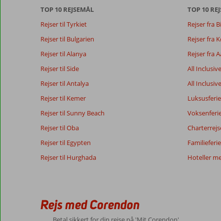
Baseret på:
TOP 10 REJSEMÅL
Beliggenhed
8,5
Værelserne
TOP 10 REJ
222
Meget
Service
7,9
Børnevenlig
Rejser til Tyrkiet
Rejser fra B
anmeldelser
godt
Pris/kvalitet
7,7
Wifi-kvalitet
Rejser til Bulgarien
Rejser fra
Rejser til Alanya
Rejser fra 
Vores
Sprog
Rejser til Side
All Inclusiv
gæsters
Dansk (10)
anmeldelser
Rejser til Antalya
All Inclusiv
Rejser til Kemer
Luksusferie
5,0
Rejser til Sunny Beach
Voksenferi
Om
Generelt indtryk
5
Rejser til Oba
Charterrejs
Calviá
Beliggenhed
7
Rejser til Egypten
Kasper
Familieferie
Beach:
Service
7
Denmark
Pris/kvalitet
4
Det
Rejser til Hurghada
Hoteller m
Familie med mindre børn
Maden
2
er
,
Magaluf,
Værelserne
4
27 juni 2026
så
Børnevenlig
7
man
Wifi-kvalitet
8
Rejs med Corendon
ved
hvad
Betal sikkert for din rejse på 'Mit Corendon'