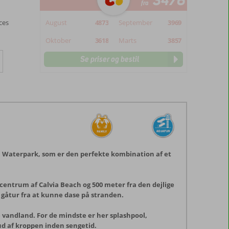
3476
fra
August
4873
September
3969
ces
Oktober
3618
Marts
3857
Se priser og bestil
ca Waterpark, som er den perfekte kombination af et
e centrum af Calvia Beach og 500 meter fra den dejlige
 gåtur fra at kunne dase på stranden.
e vandland. For de mindste er her splashpool,
ud af kroppen inden sengetid.