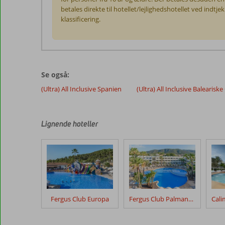
betales direkte til hotellet/lejlighedshotellet ved indtj
klassificering.
Anmeldelserne
er
skrevet
Se også:
af
vores
(Ultra) All Inclusive Spanien
(Ultra) All Inclusive Baleariske
kunder
efter
deres
Lignende hoteller
ophold
på
Fergus
Club
Mallorca
Waterpark
Fergus Club Europa
Fergus Club Palmanova Park
Anmeldelser,
der
er