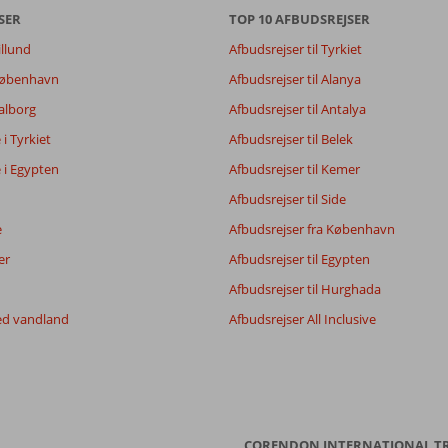
SER
7,7
TOP 10 AFBUDSREJSER
8,3
illund
Afbudsrejser til Tyrkiet
7,6
 København
Afbudsrejser til Alanya
Aalborg
Afbudsrejser til Antalya
Filtrer rejseselskab
Sorter
e i Tyrkiet
Afbudsrejser til Belek
Alle
dato (ny > gammel)
e i Egypten
Afbudsrejser til Kemer
Afbudsrejser til Side
e
Afbudsrejser fra København
er
Afbudsrejser til Egypten
Afbudsrejser til Hurghada
ed vandland
Afbudsrejser All Inclusive
CORENDON INTERNATIONAL T