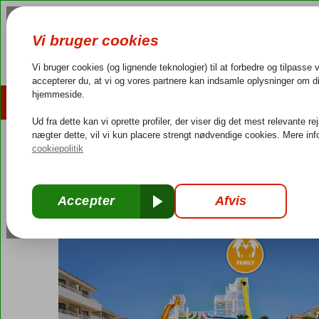
AFBUDSREJSER
REJSEMÅL
4,3/5 på Trustpilot
Dansk guideservice
40.000
Spanien
Forside
Baleariske Øer
Mallorca
Calviá Beach
Fergus Cl
Fergus Club Mallorca Waterpark
Morgenmad
-
Hotel