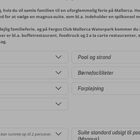
, hvis du vil samle familien til en uforglemmelig ferie på Mallorca. Ho
ed for at vælge en magnus-suite, som bl.a. indeholder en spilkonsol m
n dejlig familieferie, og på Fergus Club Mallorca Waterpark kommer du ik
er er bl.a. buffetrestaurant, foodtruck og 2 a la carte restauranter, 
mag.
Pool og strand
Børnefaciliteter
Forplejning
Suite standard udsigt til po
 kan rumme op til 2 personer.
(Magnus)