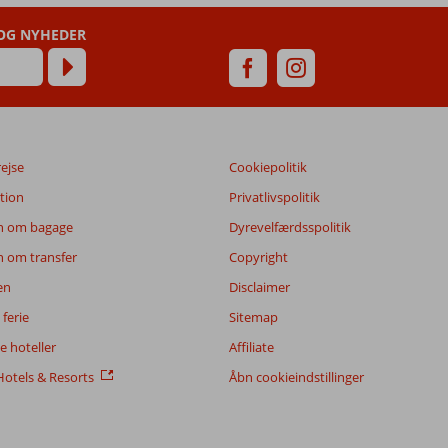
 OG NYHEDER
rejse
Cookiepolitik
tion
Privatlivspolitik
n om bagage
Dyrevelfærdsspolitik
n om transfer
Copyright
en
Disclaimer
ferie
Sitemap
 hoteller
Affiliate
otels & Resorts
Åbn cookieindstillinger
6,9