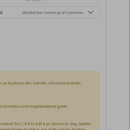
ol
Værelset kan rumme op til 5 personer.
du at booke en alm. transfer, må ventetid derfor
r at kontakte vores engelsktalende guide.
ierer fra 1,10 € til 4,40 € pr. person pr. dag. Gælder
ger halveres fra den 9. dag af dit ophold. Skatten