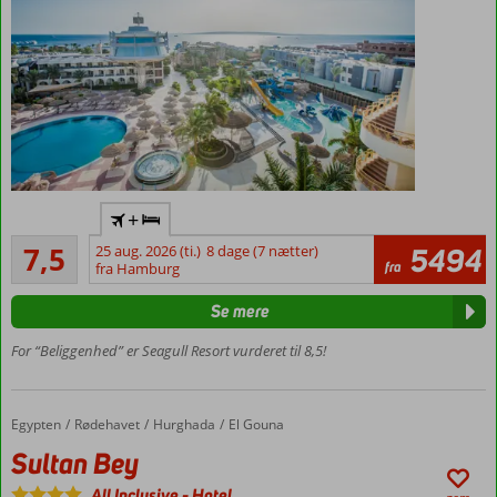
Central
+
beliggenhed
Godt
ved
7,5
25 aug. 2026 (ti.)
8 dage (7 nætter)
5494
233
fra
stranden
fra Hamburg
anmeldelser
Vandland
Se mere
for både
store og
For “Beliggenhed” er Seagull Resort vurderet til 8,5!
små
Flere dejlige
poolområder
Egypten
Sultan Bey
Forside
Rødehavet
Hurghada
El Gouna
Værelser
Sultan Bey
med
plads til
All Inclusive
-
Hotel