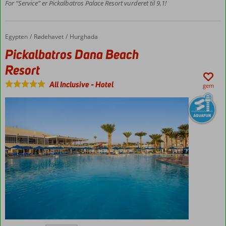
poolområde
For “Service” er Pickalbatros Palace Resort vurderet til 9,1!
Værelser
med
plads til
Egypten
Pickalbatros Dana Beach Resort
Forside
Rødehavet
Hurghada
4
Pickalbatros Dana Beach
Resort
All Inclusive
-
Hotel
gem
Pirivat