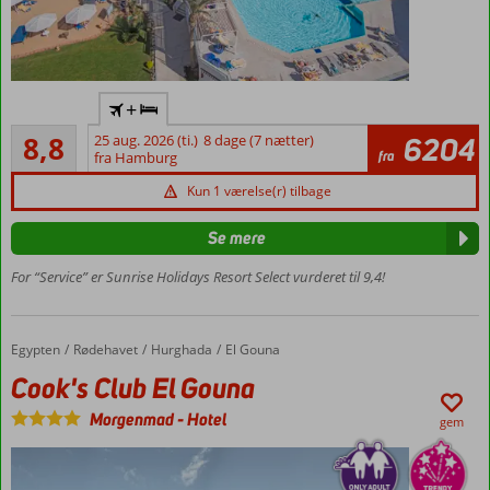
Voksenhotel
+
–
Alletiders
aldersgrænse
8,8
25 aug. 2026 (ti.)
8 dage (7 nætter)
6204
112
fra
16 år
fra Hamburg
anmeldelser
Tæt ved
Kun 1 værelse(r) tilbage
centrum
Hyggelig
Se mere
privat
For “Service” er Sunrise Holidays Resort Select vurderet til 9,4!
badebugt
Mulighed
for
havudsigt
Egypten
Cook's Club El Gouna
Forside
Rødehavet
Hurghada
El Gouna
eller
Cook's Club El Gouna
spabad
Morgenmad
-
Hotel
gem