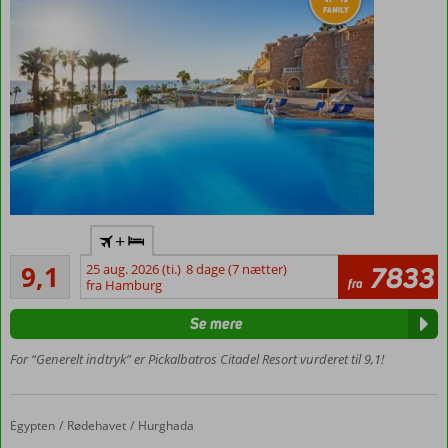
All
+
Inclusive
Fremragende
9,1
25 aug. 2026 (ti.)
8 dage (7 nætter)
7833
Charmerende
142
fra
fra Hamburg
hotel med
anmeldelser
fantastisk
Se mere
beliggenhed
Privat strand og
For “Generelt indtryk” er Pickalbatros Citadel Resort vurderet til 9,1!
egen
havnepromenade
Flere a la
Egypten
Pickalbatros Palace Resort
Forside
Rødehavet
Hurghada
carte-