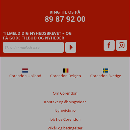
RING TIL OS PÅ
89 87 92 00
TILMELD DIG NYHEDSBREVET – OG
FÅ GODE TILBUD OG NYHEDER
Corendon Holland
Corendon Belgien
Corendon Sverige
Om Corendon
Kontakt og åbningstider
Nyhedsbrev
Job hos Corendon
Vilkår og betingelser