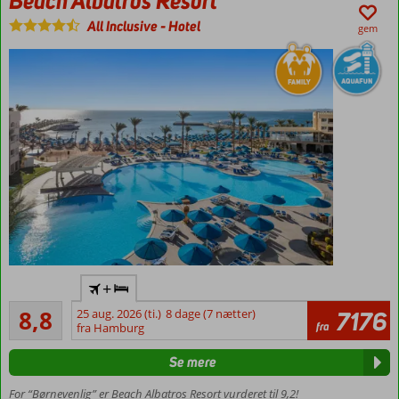
Beach Albatros Resort
All Inclusive
-
Hotel
gem
All Inclusive
+
med flere
Alletiders
restauranter
8,8
25 aug. 2026 (ti.)
8 dage (7 nætter)
7176
67
fra
fra Hamburg
Vandland med
anmeldelser
vandrutsjebaner
Se mere
Privat
strand
For “Børnevenlig” er Beach Albatros Resort vurderet til 9,2!