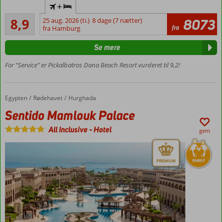
+
sandstrand
Alletiders
8,9
25 aug. 2026 (ti.)
8 dage (7 nætter)
8073
Luksuriøst
305
fra
fra Hamburg
hotel med
anmeldelser
god
Se mere
service
Flere pools og
For “Service” er Pickalbatros Dana Beach Resort vurderet til 9,2!
vandrutsjebaner
All Inclusive
med mange
Egypten
Sentido Mamlouk Palace
Forside
Rødehavet
Hurghada
restauranter
Sentido Mamlouk Palace
og barer
Værelser
All Inclusive
-
Hotel
gem
med
plads til
4
personer