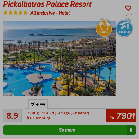
Pickalbatros Palace Resort
restauranter
Værelser
All Inclusive
-
Hotel
gem
med
plads til
4
All Inclusive
+
med mange
Alletiders
restauranter
8,9
25 aug. 2026 (ti.)
8 dage (7 nætter)
7901
342
fra
fra Hamburg
Privat
anmeldelser
strand
Se mere
Enormt