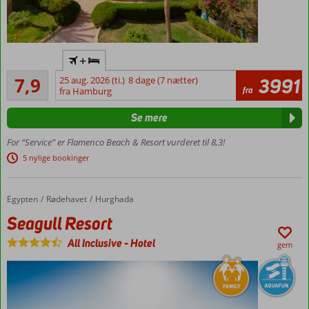
Ved
+
stranden
Godt
7,9
25 aug. 2026 (ti.)
8 dage (7 nætter)
3991
Flere
373
fra
fra Hamburg
poolområder
anmeldelser
All Inclusive med
Se mere
to
buffetrestauranter
For “Service” er Flamenco Beach & Resort vurderet til 8,3!
Familieværelser
5 nylige bookinger
med plads til 4
Egypten
Seagull Resort
Forside
Rødehavet
Hurghada
Seagull Resort
All Inclusive
-
Hotel
gem