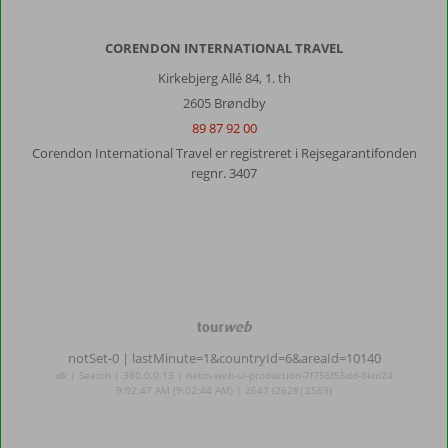
CORENDON INTERNATIONAL TRAVEL
Kirkebjerg Allé 84, 1. th
2605 Brøndby
89 87 92 00
Corendon International Travel er registreret i Rejsegarantifonden
regnr. 3407
TourWeb
©
notSet-0
| lastMinute=1&countryId=6&areaId=10140
NetMatch
dk | Search | 380.0.0.13 | netm-web-ui-production-7f756f55dd-8km24
9:02:47 AM (9:02:44 AM) | 2647 (2628|2569)