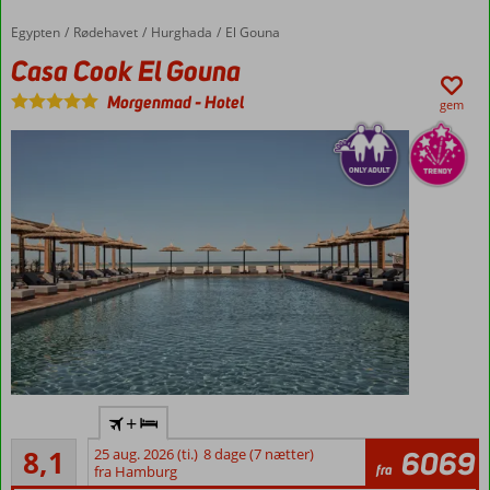
infinitypool
Egypten
Casa Cook El Gouna
Forside
Rødehavet
Hurghada
El Gouna
Privat
Casa Cook El Gouna
strand
Tæt ved
Morgenmad
-
Hotel
gem
18-
hullers
golfbane
Boutique-
+
hotel for
Meget godt
voksne
8,1
25 aug. 2026 (ti.)
8 dage (7 nætter)
6069
8
fra
(min. 16
fra Hamburg
anmeldelser