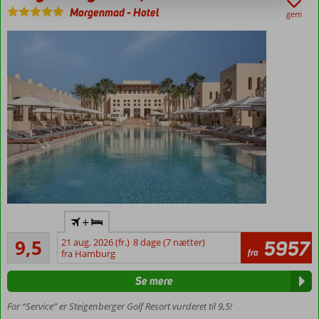
Morgenmad
-
Hotel
gem
Mulighed
+
for
Enestående
halvpension
9,5
21 aug. 2026 (fr.)
8 dage (7 nætter)
5957
26
fra
fra Hamburg
Smuk
anmeldelser
beliggenhed
Se mere
Privat
strand
For “Service” er Steigenberger Golf Resort vurderet til 9,5!