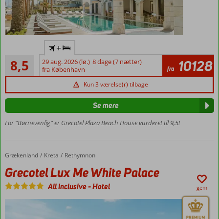
Centrum af
+
Rethymnon
Alletiders
– 1.5 km
8,5
29 aug. 2026 (lø.)
8 dage (7 nætter)
10128
4
fra
fra København
Ved
anmeldelser
stranden
Kun 3 værelse(r) tilbage
Halvpension
kan tilkøbes
Se mere
Værelser
For “Børnevenlig” er Grecotel Plaza Beach House vurderet til 9,5!
med
plads til
5
personer
Grækenland
Grecotel Lux Me White Palace
Forside
Kreta
Rethymnon
Grecotel Lux Me White Palace
All Inclusive
-
Hotel
gem