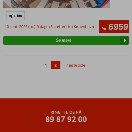
+
6959
10 sept. 2026 (to.)
9 dage (8 nætter)
fra København
fra
Se mere
1
2
næste side
RING TIL OS PÅ
89 87 92 00