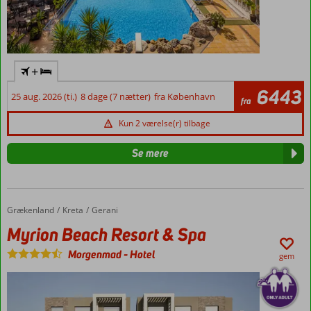
+
6443
25 aug. 2026 (ti.)
8 dage (7 nætter)
fra København
fra
Kun 2 værelse(r) tilbage
Se mere
Grækenland
Myrion Beach Resort & Spa
Forside
Kreta
Gerani
Myrion Beach Resort & Spa
Morgenmad
-
Hotel
gem