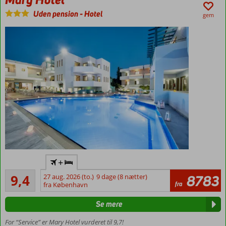
Uden pension
-
Hotel
gem
Centralt
+
beliggende,
Fremragende
tæt på
9,4
27 aug. 2026 (to.)
9 dage (8 nætter)
8783
79
fra
stranden
fra København
anmeldelser
Studier og
Se mere
lejligheder
med
For “Service” er Mary Hotel vurderet til 9,7!