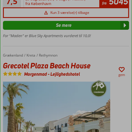
7,5
5045
26
fra
fra København
til
anmeldelser
stranden
Kun 3 værelse(r) tilbage
Lejligheder
med plads
Se mere
til 4
For “Maden” er Blue Sky Apartments vurderet til 10,0!
Grækenland
Grecotel Plaza Beach House
Forside
Kreta
Rethymnon
Grecotel Plaza Beach House
Morgenmad
-
Lejlighedshotel
gem