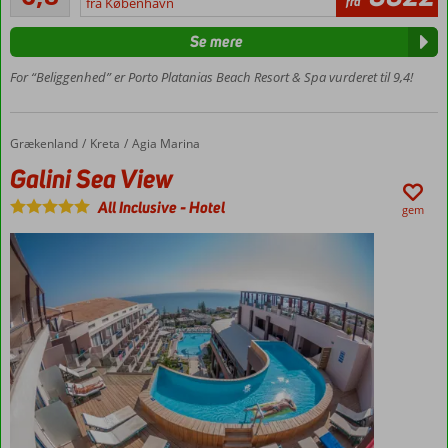
fra
stranden
fra København
anmeldelser
Flere
Se mere
poolområder
Centralt i
For “Beliggenhed” er Porto Platanias Beach Resort & Spa vurderet til 9,4!
Platanias
Mulighed
for All
Grækenland
Galini Sea View
Forside
Kreta
Agia Marina
Inclusive
Galini Sea View
Lejligheder
med plads
All Inclusive
-
Hotel
gem
til 4