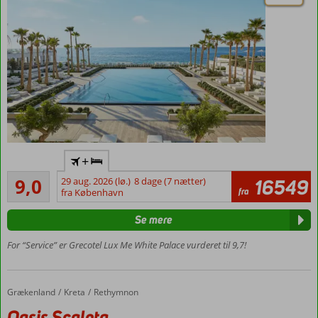
Direkte
+
ved
Fremragende
stranden
9,0
29 aug. 2026 (lø.)
8 dage (7 nætter)
16549
6
fra
fra København
Skønne
anmeldelser
pools
Se mere
Værelser
med
For “Service” er Grecotel Lux Me White Palace vurderet til 9,7!
plads til
5
personer
Grækenland
Oasis Scaleta
Forside
Kreta
Rethymnon
Værelser
Oasis Scaleta
med