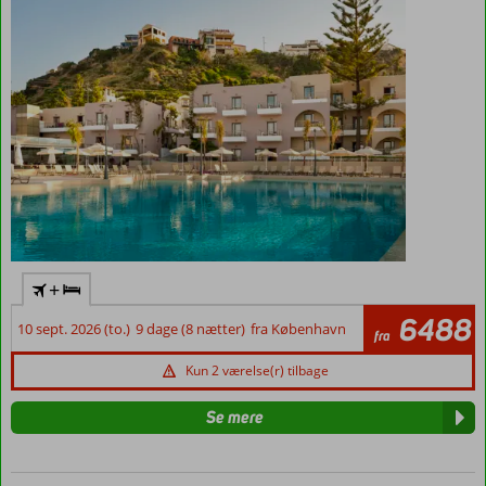
Smuk
udsigt
over
bjerge
og
havet
+
6488
10 sept. 2026 (to.)
9 dage (8 nætter)
fra København
fra
Kun 2 værelse(r) tilbage
Se mere