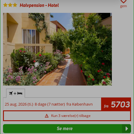
Halvpension
-
Hotel
gem
+
5703
25 aug. 2026 (ti.)
8 dage (7 nætter)
fra København
fra
Kun 3 værelse(r) tilbage
Se mere