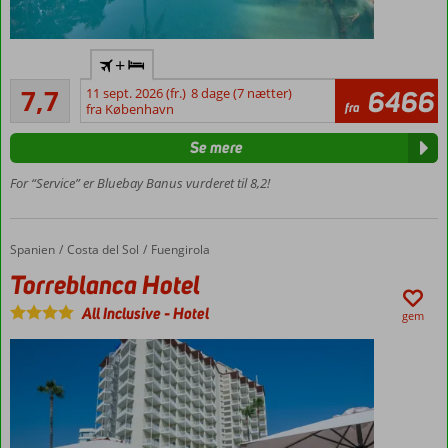
Hyggeligt
+
hotel med
Godt
dejlig
7,7
11 sept. 2026 (fr.)
8 dage (7 nætter)
6466
21
fra
atmosfære
fra København
anmeldelser
Hyggelige
Se mere
poolområder
og tropiske
For “Service” er Bluebay Banus vurderet til 8,2!
haver
Puerto
Banu
Spanien
Torreblanca Hotel
Forside
Costa del Sol
Fuengirola
Marina
Torreblanca Hotel
– 1,5
km
All Inclusive
-
Hotel
gem
Mulighed
for
halvpension
Værelser
med
plads til