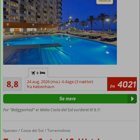
Centralt i
+
Torremolinos
Alletiders
8,8
24 aug. 2026 (ma.)
4 dage (3 nætter)
4021
Ved
62
fra
fra København
stranden
anmeldelser
Perfekt til
Se mere
voksenferie
For “Beliggenhed” er Melia Costa del Sol vurderet til 9,1!
Mulighed
for halv-
eller
halvpension
Spanien
Tropicana Costa del Sol Hotel
Forside
Costa del Sol
Torremolinos
Tagterrasse