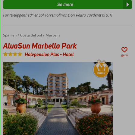
centrum –
Se mere
800 meter
Stort
For “Beliggenhed” er Sol Torremolinos Don Pedro vurderet til 9,1!
hotel
med
flere
Spanien
AluaSun Marbella Park
Forside
Costa del Sol
Marbella
pools
AluaSun Marbella Park
Godt til
familieferie
Halvpension Plus
-
Hotel
gem
Mulighed
for
halvpension
eller All
Inclusive