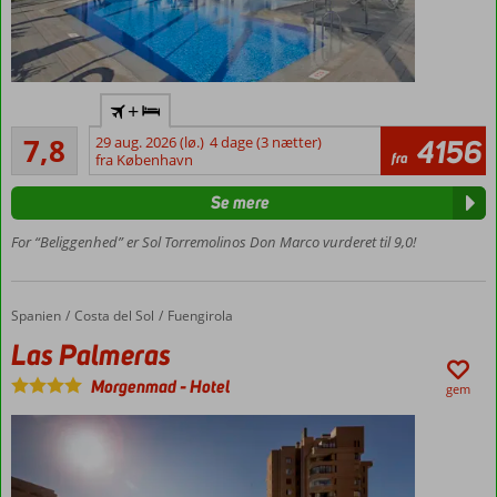
Ved
+
Bajondillo-
Godt
stranden
7,8
29 aug. 2026 (lø.)
4 dage (3 nætter)
4156
4
fra
fra København
Torremolinos
anmeldelser
centrum –
Se mere
800 meter
Stort
For “Beliggenhed” er Sol Torremolinos Don Marco vurderet til 9,0!
hotel
med
flere
Spanien
Las Palmeras
Forside
Costa del Sol
Fuengirola
pools
Las Palmeras
Mulighed
for
Morgenmad
-
Hotel
gem
halvpension
eller All
Inclusive