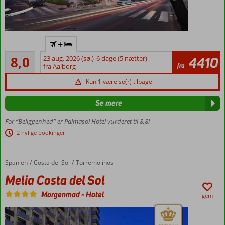
Centralt i
+
Benalmadena
Meget godt
8,0
23 aug. 2026 (sø.)
6 dage (5 nætter)
4410
Tæt
28
fra
fra Aalborg
ved
anmeldelser
havnen
Kun 1 værelse(r) tilbage
Gåafstand
til
Se mere
stranden
For “Beliggenhed” er Palmasol Hotel vurderet til 8,8!
Lyst og
2 nylige bookinger
moderne
Værelser
med
Spanien
Melia Costa del Sol
Forside
Costa del Sol
Torremolinos
plads til
Melia Costa del Sol
4
Morgenmad
-
Hotel
gem