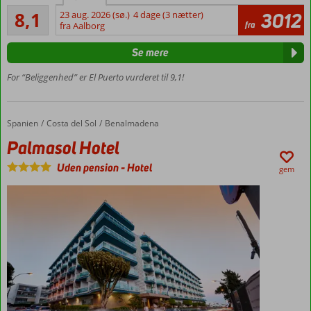
Meget godt
og skybar
8,1
23 aug. 2026 (sø.)
4 dage (3 nætter)
3012
38
fra
fra Aalborg
Centralt i
anmeldelser
Fuengirola
Se mere
Udsigt til
stranden
For “Beliggenhed” er El Puerto vurderet til 9,1!
og
marinaen
Mulighed
Spanien
Palmasol Hotel
Forside
Costa del Sol
Benalmadena
for
Palmasol Hotel
halvpension
Uden pension
-
Hotel
gem