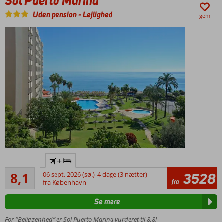
Sol Puerto Marina
plads til
Uden pension
-
Lejlighed
4
gem
Ved
+
Carihuela-
Meget godt
stranden
8,1
06 sept. 2026 (sø.)
4 dage (3 nætter)
3528
53
fra
fra København
Tæt ved
anmeldelser
Benalmadenas
Se mere
marina
2-
For “Beliggenhed” er Sol Puerto Marina vurderet til 8,8!