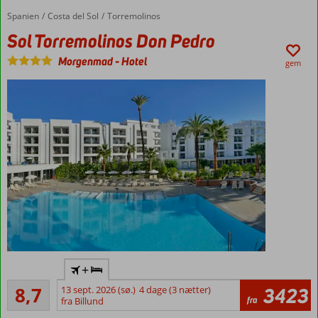
Mulighed
for
Spanien
Sol Torremolinos Don Pedro
Forside
Costa del Sol
Torremolinos
halvpension
Sol Torremolinos Don Pedro
Morgenmad
-
Hotel
gem
Ved
+
Bajondillo-
Alletiders
stranden
8,7
13 sept. 2026 (sø.)
4 dage (3 nætter)
3423
61
fra
fra Billund
Torremolinos
anmeldelser