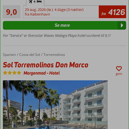
+
beliggenhed
Fremragende
ved
9,0
29 aug. 2026 (lø.)
4 dage (3 nætter)
4126
62
fra
stranden
fra København
anmeldelser
Stort,
Se mere
indbydende
poolområde
For “Service” er Iberostar Waves Malaga Playa hotel vurderet til 9,1!
Mange
aktiviteter
for hele
Spanien
Sol Torremolinos Don Marco
Forside
Costa del Sol
Torremolinos
familien
Sol Torremolinos Don Marco
Mulighed
for
Morgenmad
-
Hotel
gem
halvpension
og All
Inclusive
Lejligheder
med plads
til 5