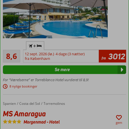
5
Centrum
+
af
Alletiders
Fuengirola
8,6
12 sept. 2026 (lø.)
4 dage (3 nætter)
3012
969
fra
– 3,5 km
fra København
anmeldelser
Smuk
Se mere
udsigt
over
For “Værelserne” er Torreblanca Hotel vurderet til 8,9!
havet
8 nylige bookinger
Gåafstand
til
stranden
Spanien
MS Amaragua
Forside
Costa del Sol
Torremolinos
Tag
MS Amaragua
toget
op
Morgenmad
-
Hotel
gem
langs