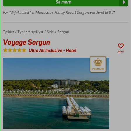
Se mere
privat
strand
For “Wifi-kvalitet” er Monachus Family Resort Sorgun vurderet til 8,7!
Mange
faciliteter
for børn
Tyrkiet
Voyage Sorgun
Forside
Tyrkiets sydkyst
Side
Sorgun
Værelser
Voyage Sorgun
med
plads til
Ultra All Inclusive
-
Hotel
gem
5