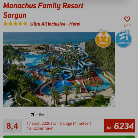
Monachus Family Resort
Sorgun
Ultra All Inclusive
-
Hotel
gem
Ultra All
+
Inclusive
Meget godt
8,4
17 sept. 2026 (to.)
5 dage (4 nætter)
6234
Masser af
59
fra
fra København
vandrutsjebaner
anmeldelser
Ved