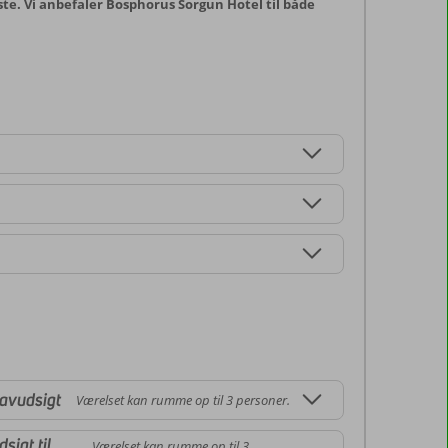
ste. Vi anbefaler Bosphorus Sorgun Hotel til både
avudsigt
Værelset kan rumme op til 3 personer.
sigt til
Værelset kan rumme op til 3