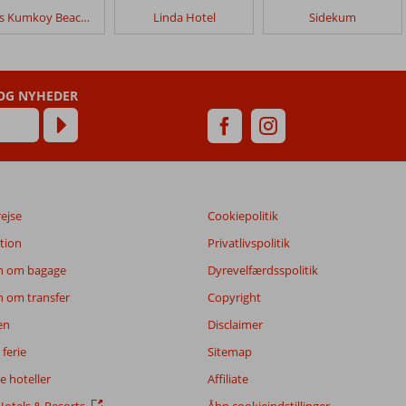
Sunis Kumkoy Beach Resort
Linda Hotel
Sidekum
 OG NYHEDER
rejse
Cookiepolitik
tion
Privatlivspolitik
n om bagage
Dyrevelfærdsspolitik
n om transfer
Copyright
en
Disclaimer
ferie
Sitemap
 hoteller
Affiliate
otels & Resorts
Åbn cookieindstillinger