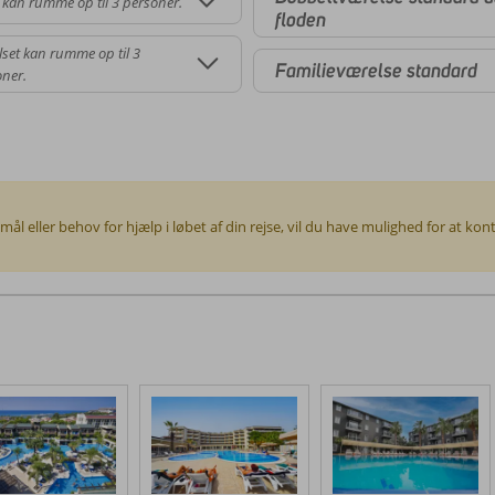
 kan rumme op til 3 personer.
floden
set kan rumme op til 3
Familieværelse standard
ner.
smål eller behov for hjælp i løbet af din rejse, vil du have mulighed for at k