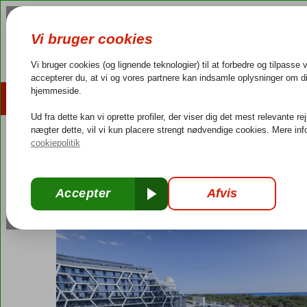
AFBUDSREJSER
REJSEMÅL
4,3/5 på Trustpilot
Dansk guideservice
40.000
Tyrkiet
Forside
Tyrkiets sydkyst
Side
Sorgun
Bosphorus Sorgun H
Bosphorus Sorgun Hotel
All Inclusive
-
Hotel