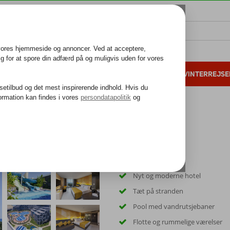
ALL INCLUSIVE
FAMILIEFERIE
VINTERREJSE
 danske gæster i 2025
25 års erfaring
otel
Nyt og moderne hotel
Tæt på stranden
Pool med vandrutsjebaner
Flotte og rummelige værelser