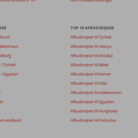
SER
TOP 10 AFBUDSREJSER
illund
Afbudsrejser til Tyrkiet
7,2
 København
Afbudsrejser til Alanya
7,7
Aalborg
Afbudsrejser til Antalya
5,7
8,0
e i Tyrkiet
Afbudsrejser til Belek
e i Egypten
Afbudsrejser til Kemer
Afbudsrejser til Side
Filtrer rejseselskab
Sorter
Alle
dato (ny > gammel)
e
Afbudsrejser fra København
er
Afbudsrejser til Egypten
Afbudsrejser til Hurghada
ed vandland
Afbudsrejser All Inclusive