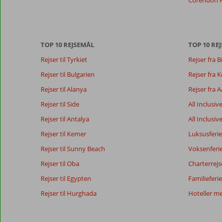
Mere
om
vores
anmeldelser.
TOP 10 REJSEMÅL
TOP 10 REJ
Rejser til Tyrkiet
Rejser fra B
Totalscore
Score fordeling
8,5
Generelt indtryk
8,5
Maden
Rejser til Bulgarien
Rejser fra
Baseret på:
Beliggenhed
7,9
Værelserne
22
Rejser til Alanya
Rejser fra 
Alletiders
Service
7,6
Børnevenlig
anmeldelser
Pris/kvalitet
8,1
Wifi-kvalitet
Rejser til Side
All Inclusiv
Rejser til Antalya
All Inclusiv
Rejser til Kemer
Luksusferie
Vores
Sprog
gæsters
Dansk (6)
Rejser til Sunny Beach
Voksenferi
anmeldelser
Rejser til Oba
Charterrejs
Rejser til Egypten
Familieferie
10
Rejser til Hurghada
Hoteller m
Om
Generelt indtryk
10
Sorgun:
Beliggenhed
8
Sandra
Service
10
Lækker