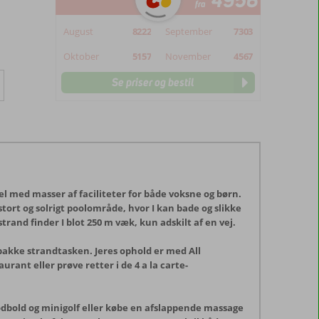
4956
fra
August
8222
September
7303
Oktober
5157
November
4567
Se priser og bestil
l med masser af faciliteter for både voksne og børn.
tort og solrigt poolområde, hvor I kan bade og slikke
trand finder I blot 250 m væk, kun adskilt af en vej.
pakke strandtasken. Jeres ophold er med All
urant eller prøve retter i de 4 a la carte-
fodbold og minigolf eller købe en afslappende massage