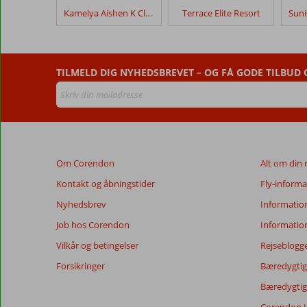
Bosphorus
Kamelya Aishen K Club
Terrace Elite Resort
Sorgun
Hotel
Anmeldelser,
TILMELD DIG NYHEDSBREVET – OG FÅ GODE TILBUD
der
er
ældre
end
48
måneder,
Om Corendon
Alt om din 
vises
ikke
Kontakt og åbningstider
Fly-informa
længere
Nyhedsbrev
Informatio
for
at
Job hos Corendon
Informatio
sikre
Vilkår og betingelser
Rejseblogg
relevansen
af
Forsikringer
Bæredygtig 
de
Bæredygtige
viste
anmeldelser.
Corendon H