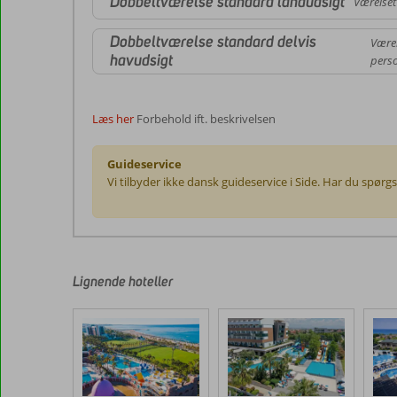
Dobbeltværelse standard landudsigt
Værelset
Dobbeltværelse standard delvis
Værel
havudsigt
perso
Læs her
Forbehold ift. beskrivelsen
Guideservice
Vi tilbyder ikke dansk guideservice i Side. Har du spørg
Anmeldelserne
er
skrevet
af
Lignende hoteller
vores
kunder
efter
deres
ophold
på