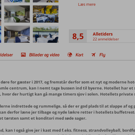
Læs mere
8,5
Alletiders
22 anmeldelser
ldelser
Billeder og video
Kort
Fly
øre for gæster i 2017, og fremstår derfor som et nyt og moderne hote
amle centrum, kan I nemt tage bussen ind til byerne. Hotellet har et s
 hvor der hurtigt kan gå mange timers sjov i solen. Hotellets private s
ne indrettede og rummelige, så der er god plads til at slappe af og 
an derfor læne jer tilbage og nyde lækre retter i hotellets buffetresta
ket tørsten samt et konditori med søde sager.
kan I også give jer i kast med f.eks. fitness, strandvolleyball, bord