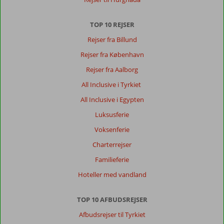
at
besøge.
TOP 10 REJSER
Om
Rejser fra Billund
Sol
Nessebar
Rejser fra København
Palace:
Rejser fra Aalborg
Super
All Inclusive i Tyrkiet
lækkert
hotel.
All Inclusive i Egypten
Rent
Luksusferie
og
rart.
Voksenferie
Og
Charterrejser
dejligt
stor
Familieferie
rum.
Hoteller med vandland
Familie
værelse
med
TOP 10 AFBUDSREJSER
2
Afbudsrejser til Tyrkiet
rum