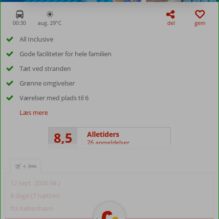
00:30
aug. 29°
C
del
gem
All Inclusive
Gode faciliteter for hele familien
Tæt ved stranden
Grønne omgivelser
Værelser med plads til 6
Læs mere
8,5
Alletiders
26 anmeldelser
+
12 sept. 2026 (lø.)
8 dage (7 nætter)
fra København