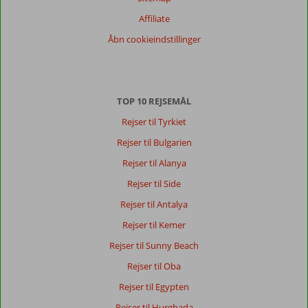
Alle
Affiliate
Sorter
Åbn cookieindstillinger
dato (ny > gammel)
Rasmus
10
TOP 10 REJSEMÅL
Denmark
Familie med mindre børn
Rejser til Tyrkiet
,
02 juli 2026
Rejser til Bulgarien
Rejser til Alanya
Dejlig
Rejser til Side
dejlig
strand.
Rejser til Antalya
Gamle
Rejser til Kemer
nessebar
var
Rejser til Sunny Beach
også
Rejser til Oba
et
fint
Rejser til Egypten
sted
Rejser til Hurghada