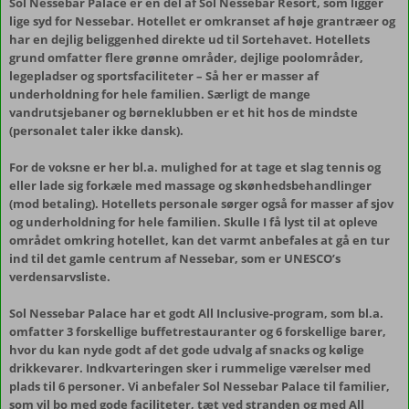
Sol Nessebar Palace er en del af Sol Nessebar Resort, som ligger
lige syd for Nessebar. Hotellet er omkranset af høje grantræer og
har en dejlig beliggenhed direkte ud til Sortehavet. Hotellets
grund omfatter flere grønne områder, dejlige poolområder,
legepladser og sportsfaciliteter – Så her er masser af
underholdning for hele familien. Særligt de mange
vandrutsjebaner og børneklubben er et hit hos de mindste
(personalet taler ikke dansk).
For de voksne er her bl.a. mulighed for at tage et slag tennis og
eller lade sig forkæle med massage og skønhedsbehandlinger
(mod betaling). Hotellets personale sørger også for masser af sjov
og underholdning for hele familien. Skulle I få lyst til at opleve
området omkring hotellet, kan det varmt anbefales at gå en tur
ind til det gamle centrum af Nessebar, som er UNESCO’s
verdensarvsliste.
Sol Nessebar Palace har et godt All Inclusive-program, som bl.a.
omfatter 3 forskellige buffetrestauranter og 6 forskellige barer,
hvor du kan nyde godt af det gode udvalg af snacks og kølige
drikkevarer. Indkvarteringen sker i rummelige værelser med
plads til 6 personer. Vi anbefaler Sol Nessebar Palace til familier,
som vil bo med gode faciliteter, tæt ved stranden og med All