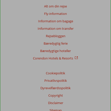
Baseret
Alt om din rejse
på:
Fly-information
26
anmeldelser
Information om bagage
Information om transfer
Rejsebloggen
Score
fordeling
Bæredygtig ferie
Generelt indtryk
8,5
Maden
7,9
Bæredygtige hoteller
Beliggenhed
7,3
Værelserne
7,9
Service
8,1
Børnevenlig
8,9
Corendon Hotels & Resorts
Pris/kvalitet
8,1
Wifi-kvalitet
6,1
Cookiepolitik
Vores
gæsters
Privatlivspolitik
anmeldelser
Sprog
Dyrevelfærdsspolitik
Dansk (4)
Copyright
Filtrer
Disclaimer
rejseselskab
Sitemap