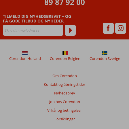
89 87 92 00
ældre
end
TILMELD DIG NYHEDSBREVET – OG
48
FÅ GODE TILBUD OG NYHEDER
måneder,
vises
ikke
længere
for
at
sikre
Corendon Holland
Corendon Belgien
Corendon Sverige
relevansen
af
de
Om Corendon
viste
Kontakt og åbningstider
anmeldelser.
Mere
Nyhedsbrev
om
Job hos Corendon
vores
anmeldelser.
Vilkår og betingelser
Forsikringer
Totalscore