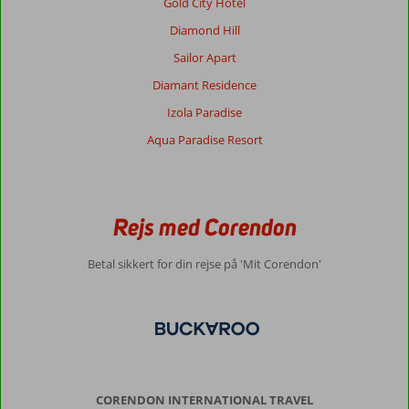
Gold City Hotel
små
Diamond Hill
snack
steder,
Sailor Apart
samt
Diamant Residence
2
restauranter
Izola Paradise
hvor
Aqua Paradise Resort
man
skulle
book
tid
til
Rejs med Corendon
at
spise.
Betal sikkert for din rejse på 'Mit Corendon'
Eneste
minus
ved
buffeten
var
en
smule
manglende
CORENDON INTERNATIONAL TRAVEL