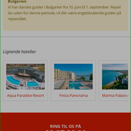
Bulgarien
Vi har danske guider i Bulgarien fra 10. juni til 1. september. Rejser
du uden for denne periode, vil der være engelsktalende guider på
rejsemålet.
Anmeldelserne
er
skrevet
af
Lignende hoteller
vores
kunder
efter
deres
ophold
på
Sol
Aqua Paradise Resort
Festa Panorama
Nessebar
Palace
Anmeldelser,
der
RING TIL OS PÅ
er