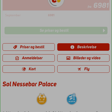
6981
fra
September
6981
Se priser og bestil
Priser og bestil
Beskrivelse
Anmeldelser
Billeder og video
Kort
Fly
Sol Nessebar Palace