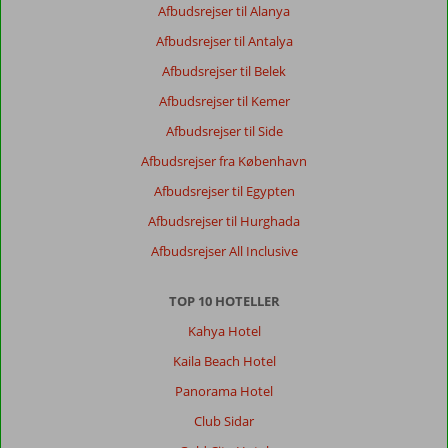
sammenkoblet.
Afbudsrejser til Alanya
Helt
Afbudsrejser til Antalya
perfekt
til
Afbudsrejser til Belek
2
Afbudsrejser til Kemer
voksne
og
Afbudsrejser til Side
2
Afbudsrejser fra København
børn.
Virkelig
Afbudsrejser til Egypten
fint
Afbudsrejser til Hurghada
og
lækker
Afbudsrejser All Inclusive
buffet
område
TOP 10 HOTELLER
med
stort
Kahya Hotel
udvalg
Kaila Beach Hotel
af
mad.
Panorama Hotel
Og
Club Sidar
mange
fine