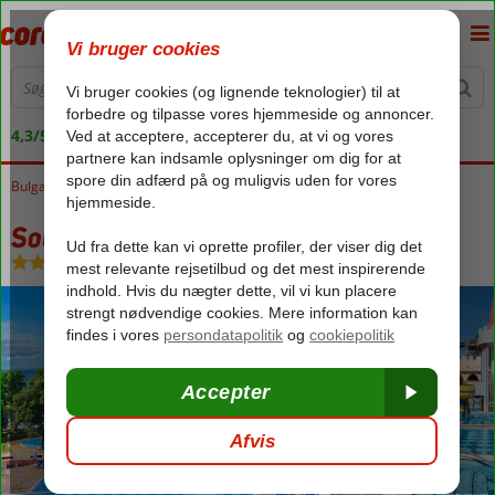
4,3/5 på Trustpilot
Bulgarien
Forside
Sortehavet
Nessebar
Sol Nessebar Palace
Sol Nessebar Palace
All Inclusive
-
Hotel