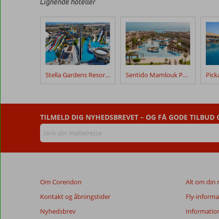
af
Lignende hoteller
vores
kunder
efter
deres
ophold
på
Steigenberger
Stella Gardens Resort & Spa Makadi Bay
Sentido Mamlouk Palace
Golf
Resort
Anmeldelser,
TILMELD DIG NYHEDSBREVET – OG FÅ GODE TILBUD
der
er
ældre
end
48
måneder,
Om Corendon
Alt om din 
vises
ikke
Kontakt og åbningstider
Fly-informa
længere
Nyhedsbrev
Informatio
for