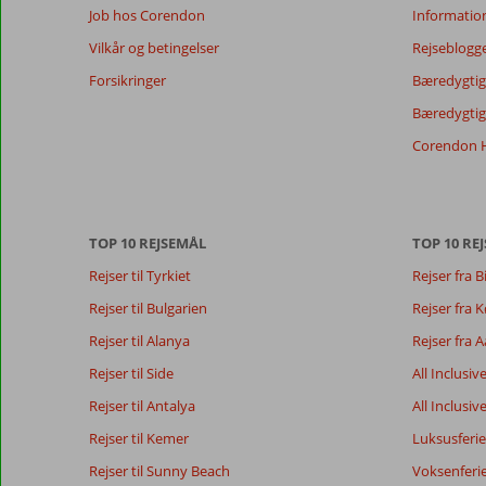
at
Job hos Corendon
Informatio
sikre
Vilkår og betingelser
Rejseblogg
relevansen
af
Forsikringer
Bæredygtig 
de
Bæredygtige
viste
anmeldelser.
Corendon H
Mere
om
vores
anmeldelser.
TOP 10 REJSEMÅL
TOP 10 REJ
Rejser til Tyrkiet
Rejser fra B
Totalscore
Score fordeling
9,5
Generelt indtryk
9,4
Maden
Rejser til Bulgarien
Rejser fra
Baseret på:
Beliggenhed
9,4
Værelserne
26
Rejser til Alanya
Rejser fra 
Enestående
Service
9,5
Børnevenlig
anmeldelser
Pris/kvalitet
9,1
Wifi-kvalitet
Rejser til Side
All Inclusiv
Rejser til Antalya
All Inclusiv
Rejser til Kemer
Luksusferie
Vores
Sprog
gæsters
Dansk (12)
Rejser til Sunny Beach
Voksenferi
anmeldelser