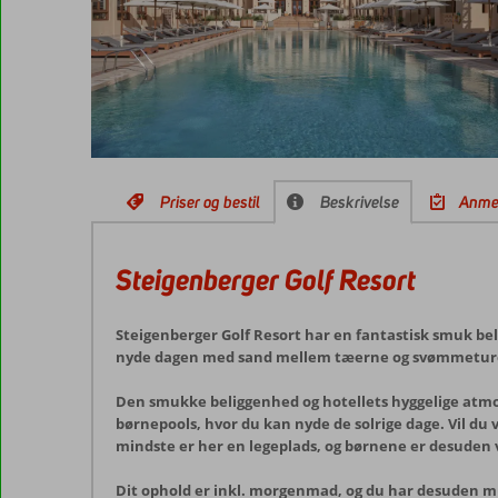
Priser og bestil
Beskrivelse
Anme
Steigenberger Golf Resort
Steigenberger Golf Resort har en fantastisk smuk bel
nyde dagen med sand mellem tæerne og svømmeture i R
Den smukke beliggenhed og hotellets hyggelige atmos
børnepools, hvor du kan nyde de solrige dage. Vil du v
mindste er her en legeplads, og børnene er desuden
Dit ophold er inkl. morgenmad, og du har desuden m