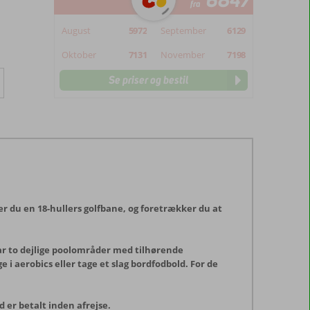
6847
fra
August
5972
September
6129
Oktober
7131
November
7198
Se priser og bestil
er du en 18-hullers golfbane, og foretrækker du at
ar to dejlige poolområder med tilhørende
e i aerobics eller tage et slag bordfodbold. For de
er betalt inden afrejse.