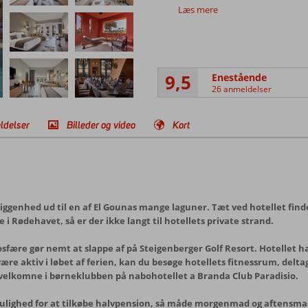
Læs mere
9,5
Enestående
26 anmeldelser
ldelser
Billeder og video
Kort
iggenhed ud til en af El Gounas mange laguner. Tæt ved hotellet find
ødehavet, så er der ikke langt til hotellets private strand.
fære gør nemt at slappe af på Steigenberger Golf Resort. Hotellet h
ære aktiv i løbet af ferien, kan du besøge hotellets fitnessrum, deltag
 velkomne i børneklubben på nabohotellet a Branda Club Paradisio.
ulighed for at tilkøbe halvpension, så måde morgenmad og aftensmad 