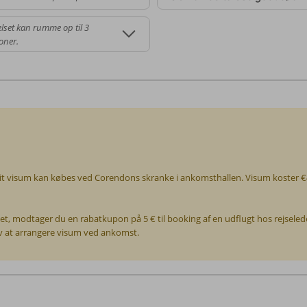
lset kan rumme op til 3
oner.
it visum kan købes ved Corendons skranke i ankomsthallen. Visum koster €40
t, modtager du en rabatkupon på 5 € til booking af en udflugt hos rejsel
v at arrangere visum ved ankomst.