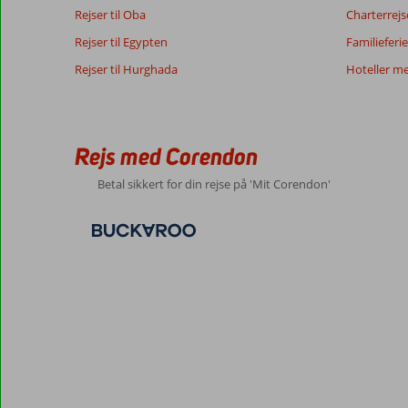
Rejser til Oba
Charterrejs
Rejser til Egypten
Familieferie
10
Rejser til Hurghada
Hoteller m
Om
Generelt indtryk
10
El
Beliggenhed
10
Gouna:
Service
10
Charlotte
Pris/kvalitet
10
Dejlig
Rejs med Corendon
Belgie
Maden
10
by,
der
Værelserne
10
Familie med store børn
Betal sikkert for din rejse på 'Mit Corendon'
er
Børnevenlig
10
,
helt
20 december 2024
Wifi-kvalitet
10
lukket,
så
man
føler
sig
tryg.
Fra
hotellet
tog
vi
en