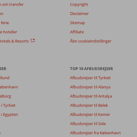
n om transfer
Copyright
en
Disclaimer
ferie
Sitemap
 hoteller
Affiliate
otels & Resorts
Åbn cookieindstillinger
SER
TOP 10 AFBUDSREJSER
illund
Afbudsrejser til Tyrkiet
8,8
 København
Afbudsrejser til Alanya
9,3
Aalborg
Afbudsrejser til Antalya
7,7
8,5
e i Tyrkiet
Afbudsrejser til Belek
e i Egypten
Afbudsrejser til Kemer
Afbudsrejser til Side
Filtrer rejseselskab
Sorter
Alle
dato (ny > gammel)
e
Afbudsrejser fra København