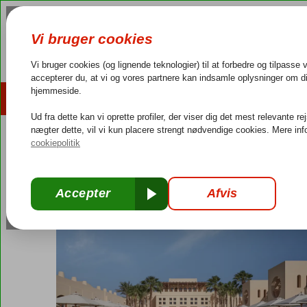
AFBUDSREJSER
REJSEMÅL
4,3/5 på Trustpilot
Dansk guideservice
40.000
Egypten
Forside
Rødehavet
Hurghada
El Gouna
Steigenberger Go
Steigenberger Golf Resort
Morgenmad
-
Hotel