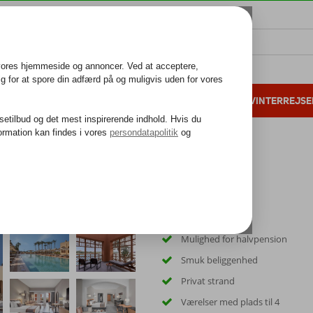
ALL INCLUSIVE
FAMILIEFERIE
VINTERREJSE
 danske gæster i 2025
25 års erfaring
lf Resort
Mulighed for halvpension
Smuk beliggenhed
Privat strand
Værelser med plads til 4