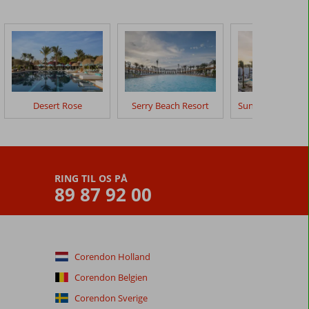
Desert Rose
Serry Beach Resort
Sunrise Tucana R
RING TIL OS PÅ
89 87 92 00
Corendon Holland
Corendon Belgien
Corendon Sverige