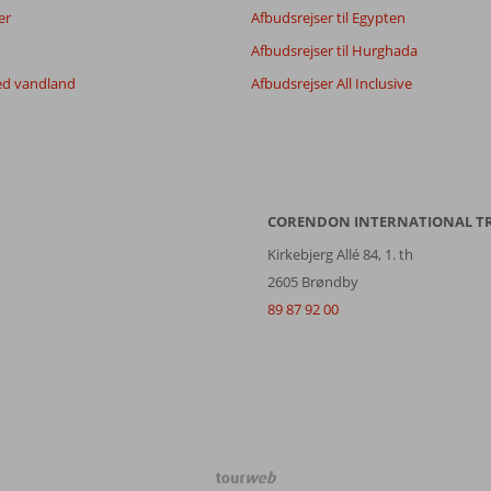
er
Afbudsrejser til Egypten
Afbudsrejser til Hurghada
ed vandland
Afbudsrejser All Inclusive
CORENDON INTERNATIONAL T
Kirkebjerg Allé 84, 1. th
2605 Brøndby
89 87 92 00
TourWeb