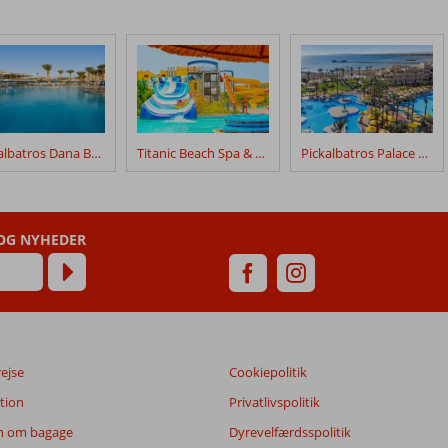
Pickalbatros Dana Beach Resort
Titanic Beach Spa & Aqua Park
Pickalbatros Palace Resort
 OG NYHEDER
rejse
Cookiepolitik
tion
Privatlivspolitik
n om bagage
Dyrevelfærdsspolitik