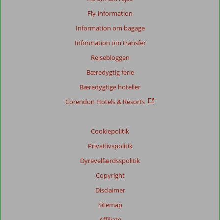
Fly-information
Baseret
på:
Information om bagage
30
Information om transfer
anmeldelser
Rejsebloggen
Bæredygtig ferie
Score
Bæredygtige hoteller
fordeling
Generelt indtryk
7,8
Maden
7,4
Corendon Hotels & Resorts
Beliggenhed
7,2
Værelserne
6,8
Service
7,5
Børnevenlig
6,3
Pris/kvalitet
7,8
Wifi-kvalitet
4,5
Cookiepolitik
Privatlivspolitik
Vores
Dyrevelfærdsspolitik
gæsters
anmeldelser
Copyright
Sprog
Disclaimer
Dansk (4)
Sitemap
Filtrer
rejseselskab
Affiliate