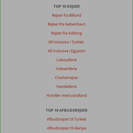
hyggelig
TOP 10 REJSER
by
med
Rejser fra Billund
gode
Rejser fra København
restauranter
og
Rejser fra Aalborg
shopping,
All Inclusive i Tyrkiet
som
dog
All Inclusive i Egypten
lå
Luksusferie
langt
væk
Voksenferie
fra
Charterrejser
hotellet
Familieferie
Om
Hoteller med vandland
Angel
Village
Hotel
TOP 10 AFBUDSREJSER
&
Afbudsrejser til Tyrkiet
Lejligheder:
Fint
Afbudsrejser til Alanya