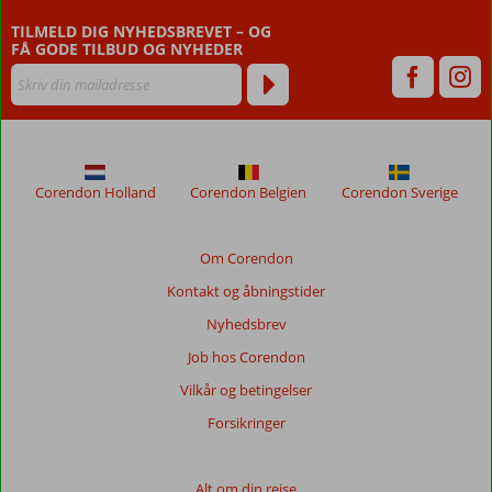
er
TILMELD DIG NYHEDSBREVET – OG
ældre
FÅ GODE TILBUD OG NYHEDER
end
48
måneder,
vises
ikke
længere
for
Corendon Holland
Corendon Belgien
Corendon Sverige
at
sikre
relevansen
Om Corendon
af
Kontakt og åbningstider
de
viste
Nyhedsbrev
anmeldelser.
Job hos Corendon
Mere
om
Vilkår og betingelser
vores
Forsikringer
anmeldelser.
Totalscore
Alt om din rejse