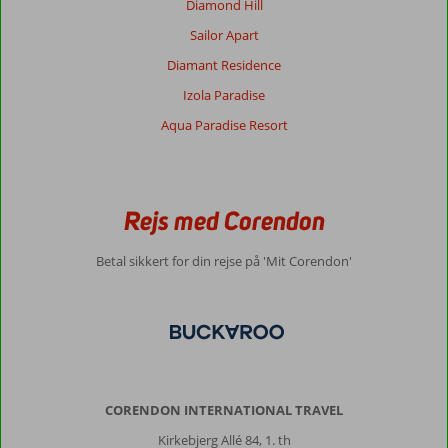
Diamond Hill
Om
Sailor Apart
Agia
Pelagia:
Diamant Residence
Ingen
Izola Paradise
by.
Aqua Paradise Resort
Fin
strand.
Ok
priser.
Fin
Rejs med Corendon
at
komme
Betal sikkert for din rejse på 'Mit Corendon'
til
med
shuttle
bus.
Om
Angel
Village
CORENDON INTERNATIONAL TRAVEL
Hotel
Kirkebjerg Allé 84, 1. th