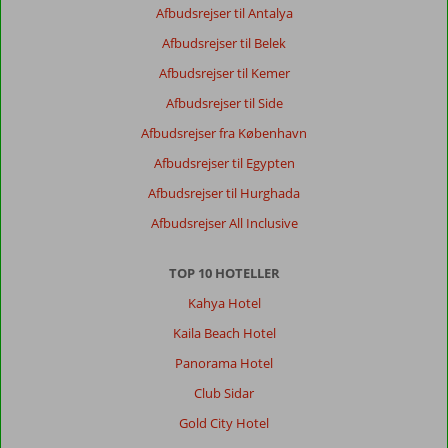
og
Afbudsrejser til Antalya
hyggeligt
hotel
Afbudsrejser til Belek
med
Afbudsrejser til Kemer
pool
og
Afbudsrejser til Side
altan,
Afbudsrejser fra København
dog
lidt
Afbudsrejser til Egypten
øde
Afbudsrejser til Hurghada
Generelt indtryk
8
Maden
7
Afbudsrejser All Inclusive
Beliggenhed
2
Værelserne
7
Service
6
Børnevenlig
-
TOP 10 HOTELLER
Pris/kvalitet
7
Wifi-kvalitet
2
Kahya Hotel
Kaila Beach Hotel
Anonym
9,0
Panorama Hotel
Denmark
Grupperejse
Club Sidar
,
22 juli 2023
Gold City Hotel