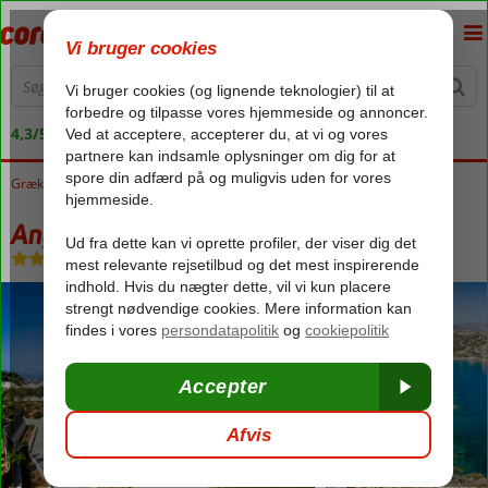
4,3/5 på Trustpilot
Grækenland
Forside
Kreta
Agia Pelagia
Angel Village Hotel & Lejligheder
Angel Village Hotel & Lejligheder
Uden pension
-
Lejlighed