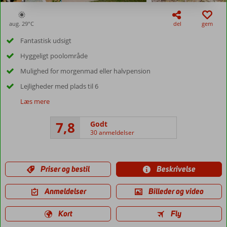
aug. 29°
C
del
gem
Fantastisk udsigt
Hyggeligt poolområde
Mulighed for morgenmad eller halvpension
Lejligheder med plads til 6
Læs mere
7,8
Godt
30 anmeldelser
Priser og bestil
Beskrivelse
Anmeldelser
Billeder og video
Kort
Fly