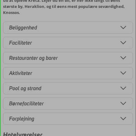
ud at opleve Kreta. Lejer du en bil, er her ikke langt til øens
største by, Heraklion, og til øens mest populære seværdighed,
Knossos.
Beliggenhed
Faciliteter
Restauranter og barer
Aktiviteter
Pool og strand
Børnefaciliteter
Forplejning
Hotelværelser