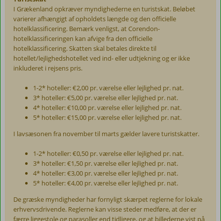
I Grækenland opkræver myndighederne en turistskat. Beløbet
varierer afhængigt af opholdets længde og den officielle
hotelklassificering. Bemærk venligst, at Corendon-
hotelklassificeringen kan afvige fra den officielle
hotelklassificering. Skatten skal betales direkte til
hotellet/lejlighedshotellet ved ind- eller udtjekning og er ikke
inkluderet i rejsens pris.
1-2* hoteller: €2,00 pr. værelse eller lejlighed pr. nat.
3* hoteller: €5,00 pr. værelse eller lejlighed pr. nat.
4* hoteller: €10,00 pr. værelse eller lejlighed pr. nat.
5* hoteller: €15,00 pr. værelse eller lejlighed pr. nat.
I lavsæsonen fra november til marts gælder lavere turistskatter.
1-2* hoteller: €0,50 pr. værelse eller lejlighed pr. nat.
3* hoteller: €1,50 pr. værelse eller lejlighed pr. nat.
4* hoteller: €3,00 pr. værelse eller lejlighed pr. nat.
5* hoteller: €4,00 pr. værelse eller lejlighed pr. nat.
De græske myndigheder har fornyligt skærpet reglerne for lokale
erhvervsdrivende. Reglerne kan visse steder medføre, at der er
færre liggestole og parasoller end tidligere, og at billederne vist på