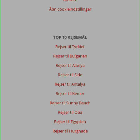
Alle
Åbn cookieindstillinger
Sorter
dato (ny > gammel)
TOP 10 REJSEMÅL
Ida
8,0
Rejser til Tyrkiet
Denmark
Rejser til Bulgarien
Med venner
,
12 august 2023
Rejser til Alanya
Rejser til Side
Om
Rejser til Antalya
Agia
Rejser til Kemer
Pelagia:
Rejser til Sunny Beach
Lækker
strand
Rejser til Oba
tæt
Rejser til Egypten
på,
og
Rejser til Hurghada
en