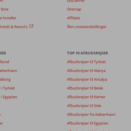
en
Disclaimer
ferie
Sitemap
 hoteller
Affiliate
otels & Resorts
Åbn cookieindstillinger
SER
TOP 10 AFBUDSREJSER
illund
Afbudsrejser til Tyrkiet
8,7
8,8
 København
Afbudsrejser til Alanya
8,2
Aalborg
Afbudsrejser til Antalya
8,3
e i Tyrkiet
Afbudsrejser til Belek
e i Egypten
Afbudsrejser til Kemer
Filtrer rejseselskab
Sorter
Afbudsrejser til Side
Alle
dato (ny > gammel)
e
Afbudsrejser fra København
er
Afbudsrejser til Egypten