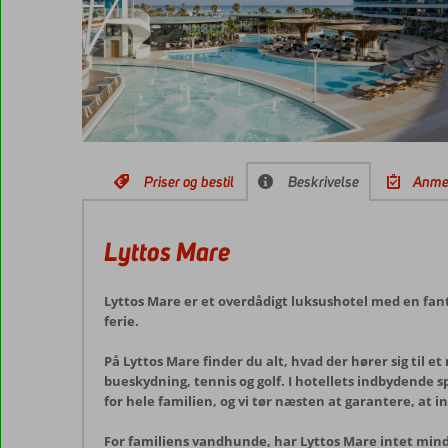
Priser og bestil
Beskrivelse
Anme
Lyttos Mare
Lyttos Mare er et overdådigt luksushotel med en fan
ferie.
På Lyttos Mare finder du alt, hvad der hører sig til e
bueskydning, tennis og golf. I hotellets indbydende
for hele familien, og vi tør næsten at garantere, at i
For familiens vandhunde, har Lyttos Mare intet mind