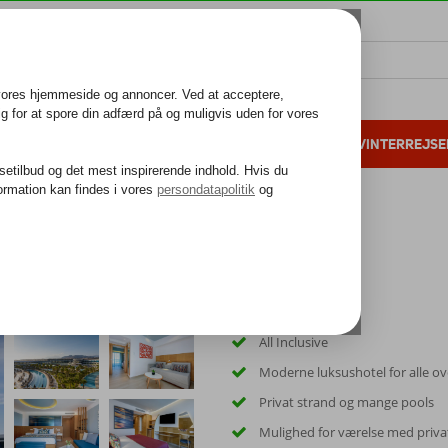
ALL INCLUSIVE
FAMILIEFERIE
VINTERREJSE
 danske gæster i 2025
25 års erfaring
All Inclusive
Moderne luksushotel for alle ov
Privat strand og mange pools
Mulighed for værelse med priva