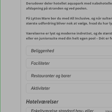
Derudover deler hotellet aquapark med nabohotellet L
afslapning på stranden og ved poolen.
På Lyttos Mare bor du med All Inclusive, og når sulten
største udfordring bliver nok at vælge, hvad du har ly
Værelserne er lyst og moderne indrettet, og de størs
eller en juniorsuite med din helt egen pool – Dét er f
Beliggenhed
Faciliteter
Restauranter og barer
Aktiviteter
Hotelværelser
Enkeltværelse standard hav- eller
Være