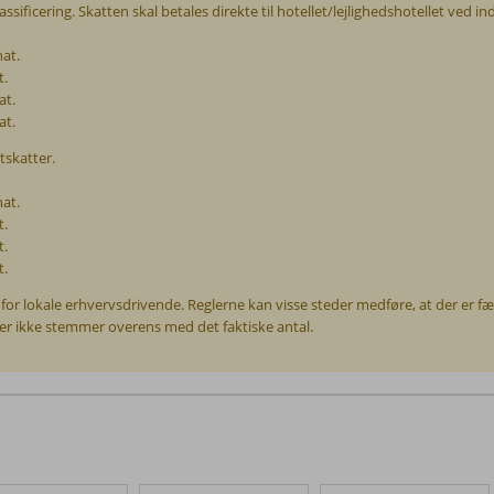
assificering. Skatten skal betales direkte til hotellet/lejlighedshotellet ved ind
nat.
t.
at.
at.
tskatter.
nat.
t.
t.
t.
r lokale erhvervsdrivende. Reglerne kan visse steder medføre, at der er færre
ler ikke stemmer overens med det faktiske antal.