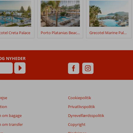
otel Creta Palace
Porto Platanias Beach Resort & Spa
Grecotel Marine Palace & Aqua Park
 OG NYHEDER
rejse
Cookiepolitik
tion
Privatlivspolitik
n om bagage
Dyrevelfærdsspolitik
n om transfer
Copyright