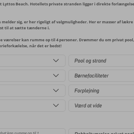
yttos Beach. Hotellets private stranden ligger i direkte forlængels
 melder sig, er her rigeligt af valgmuligheder. Her er masser af lækre 
st til at sætte tænderne i.
te værelser kan rumme op til 4 personer. Drømmer du om privat pool, 
erieforkælelse, når det er bedst!
Pool og strand
Børnefaciliteter
Forplejning
Værd at vide
lset kan rumme op til 1