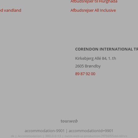
Afbudsrejser til Hurghada
ed vandland
Afbudsrejser All Inclusive
CORENDON INTERNATIONAL T
Kirkebjerg Allé 84, 1. th
2605 Brøndby
89 87 92 00
TourWeb
©
accommodation-9901
| accommodationId=9901
NetMatch
dk | Accommodation | 380.0.0.13 | netm-web-ui-production-7f756f55dd-n6hzs