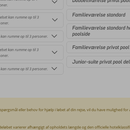
Dobbeltværelse privat poo
oner.
Familieværelse standard
elset kan rumme op til 3
soner.
Familieværelse standard ha
poolside
 kan rumme op til 3 personer.
Familieværelse privat pool
lset kan rumme op til 3
oner.
Junior-suite privat pool de
 kan rumme op til 3 personer.
spørgsmål eller behov for hjælp i løbet af din rejse, vil du have mulighed fo
øbet varierer afhængigt af opholdets længde og den officielle hotelklassif