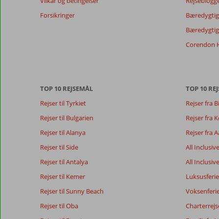
Vilkår og betingelser
Rejseblogg
af
de
Forsikringer
Bæredygtig 
viste
Bæredygtige
anmeldelser.
Mere
Corendon H
om
vores
anmeldelser.
TOP 10 REJSEMÅL
TOP 10 REJ
Totalscore
Score fordeling
9,2
Rejser til Tyrkiet
Rejser fra B
Generelt indtryk
9,2
Maden
Baseret på:
Beliggenhed
8,3
Værelserne
Rejser til Bulgarien
Rejser fra
52
Fremragende
Service
9,0
Børnevenlig
anmeldelser
Rejser til Alanya
Rejser fra 
Pris/kvalitet
8,5
Wifi-kvalitet
Rejser til Side
All Inclusiv
Rejser til Antalya
All Inclusiv
Vores
Sprog
Rejser til Kemer
Luksusferie
gæsters
Dansk (1)
anmeldelser
Rejser til Sunny Beach
Voksenferi
Rejser til Oba
Charterrejs