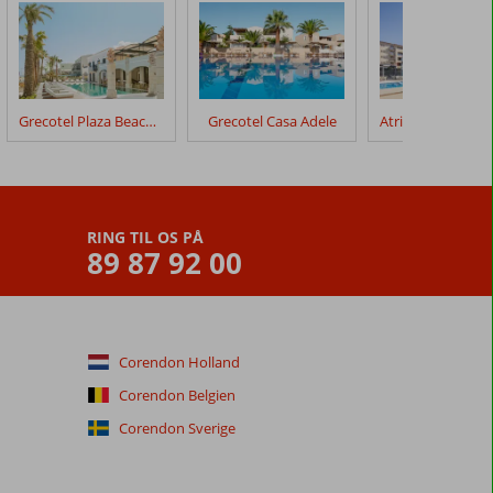
Grecotel Plaza Beach House
Grecotel Casa Adele
RING TIL OS PÅ
89 87 92 00
Corendon Holland
Corendon Belgien
Corendon Sverige