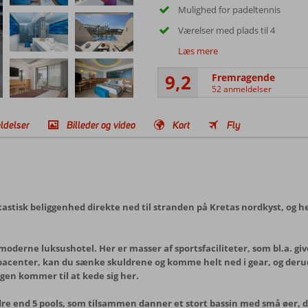
Mulighed for padeltennis
Værelser med plads til 4
Læs mere
9,2
Fremragende
52 anmeldelser
ldelser
Billeder og video
Kort
Fly
tastisk beliggenhed direkte ned til stranden på Kretas nordkyst, og
t moderne luksushotel. Her er masser af sportsfaciliteter, som bl.a. g
 spacenter, kan du sænke skuldrene og komme helt ned i gear, og deru
ngen kommer til at kede sig her.
re end 5 pools, som tilsammen danner et stort bassin med små øer, d