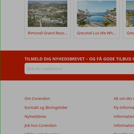
efter
deres
ophold
på
Lyttos
Rimondi Grand Resort & Spa
Grecotel Lux Me White Palace
Grec
Mare
Anmeldelser,
der
TILMELD DIG NYHEDSBREVET – OG FÅ GODE TILBUD
er
ældre
end
48
måneder,
vises
Om Corendon
Alt om din 
ikke
længere
Kontakt og åbningstider
Fly-informa
for
Nyhedsbrev
Informatio
at
sikre
Job hos Corendon
Informatio
relevansen