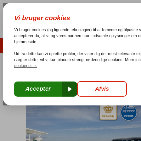
AFBUDSREJSER
REJSEMÅL
4,3/5 på Trustpilot
Dansk guideservice
40.000
Grækenland
Forside
Kreta
Anissaras
Lyttos Mare
Lyttos Mare
All Inclusive
-
Hotel