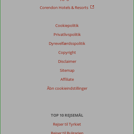
Service
9,0
Børnevenlig
8,2
Pris/kvalitet
8,5
Wifi-kvalitet
8,3
Corendon Hotels & Resorts
Vores
Cookiepolitik
gæsters
anmeldelser
Privatlivspolitik
Sprog
Dyrevelfærdsspolitik
Dansk (1)
Copyright
Filtrer
rejseselskab
Disclaimer
Alle
Sitemap
Sorter
Affiliate
dato (ny > gammel)
Åbn cookieindstillinger
Karsten
9,0
Denmark
TOP 10 REJSEMÅL
Familie med mindre børn
,
01 juli 2023
Rejser til Tyrkiet
Rejser til Bulgarien