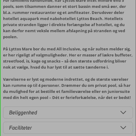
For familiens vandhunde, har Lyttos Mare intet mindre end 5
pools, som tilsammen danner et stort bassin med små øer, der
bl.a. rummer restauranter og et amfiteater. Derudover deler
hotellet aquapark med nabohotellet Lyttos Beach. Hotellets
private stranden ligger i direkte forlængelse af hotellet, og du
kan derfor nemt veksle mellem afslapning på stranden og ved
poolen.
På Lyttos Mare bor du med All Inclusive, og når sulten melder sig,
er her rigeligt af valgmuligheder. Her er masser af lækre buffeter,
streetfood, is, kage og snacks – så den største udfordring bliver
nok at vælge, hvad du har lyst til at sætte tænderne i.
Værelserne er lyst og moderne indrettet, og de største værelser
kan rumme op til 4 personer. Drømmer du om privat pool, så har
du mulighed for at bestille et familieværelse eller en juniorsuite
med din helt egen pool – Dét er ferieforkælelse, når det er bedst!
Beliggenhed
Faciliteter