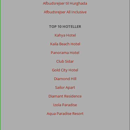
Afbudsrejser til Hurghada
Generelt indtryk
9
Maden
8
Afbudsrejser All Inclusive
Beliggenhed
8
Værelserne
8
Service
9
Børnevenlig
8
TOP 10 HOTELLER
Pris/kvalitet
8
Wifi-kvalitet
4
Kahya Hotel
Kaila Beach Hotel
Panorama Hotel
Club Sidar
Gold City Hotel
Diamond Hill
Sailor Apart
Diamant Residence
Izola Paradise
Aqua Paradise Resort