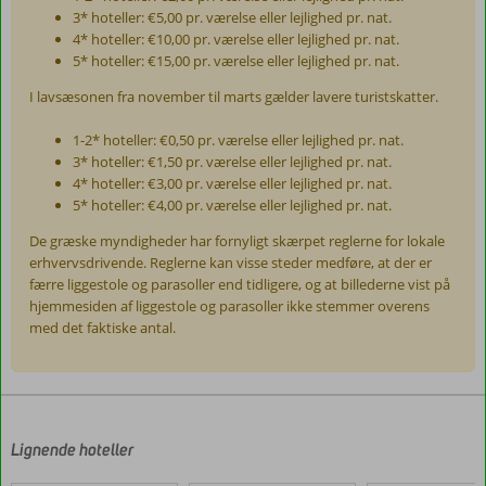
3* hoteller: €5,00 pr. værelse eller lejlighed pr. nat.
4* hoteller: €10,00 pr. værelse eller lejlighed pr. nat.
5* hoteller: €15,00 pr. værelse eller lejlighed pr. nat.
I lavsæsonen fra november til marts gælder lavere turistskatter.
1-2* hoteller: €0,50 pr. værelse eller lejlighed pr. nat.
3* hoteller: €1,50 pr. værelse eller lejlighed pr. nat.
4* hoteller: €3,00 pr. værelse eller lejlighed pr. nat.
5* hoteller: €4,00 pr. værelse eller lejlighed pr. nat.
De græske myndigheder har fornyligt skærpet reglerne for lokale
erhvervsdrivende. Reglerne kan visse steder medføre, at der er
færre liggestole og parasoller end tidligere, og at billederne vist på
hjemmesiden af liggestole og parasoller ikke stemmer overens
med det faktiske antal.
Anmeldelserne
er
skrevet
af
Lignende hoteller
vores