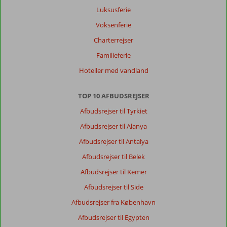
dejligt
Luksusferie
personale,
god
Voksenferie
mad,
Charterrejser
dog
kunne
Familieferie
man
Hoteller med vandland
ikke
få
en
TOP 10 AFBUDSREJSER
liggestol
Afbudsrejser til Tyrkiet
da
alle
Afbudsrejser til Alanya
var
Afbudsrejser til Antalya
fyldt
med
Afbudsrejser til Belek
håndklæder
Afbudsrejser til Kemer
af
folk
Afbudsrejser til Side
der
Afbudsrejser fra København
ikke
brugte
Afbudsrejser til Egypten
dem