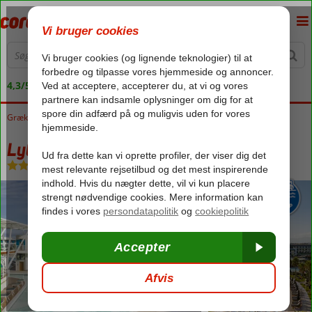
4,3/5 på Trustpilot
Grækenland
Forside
Kreta
Anissaras
Lyttos Mare
Lyttos Mare
All Inclusive
-
Hotel