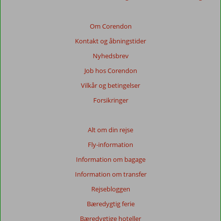
af
de
viste
Om Corendon
anmeldelser.
Kontakt og åbningstider
Mere
om
Nyhedsbrev
vores
Job hos Corendon
anmeldelser.
Vilkår og betingelser
Totalscore
Forsikringer
Baseret
på:
Alt om din rejse
52
Fly-information
anmeldelser
Information om bagage
Information om transfer
Score
Rejsebloggen
fordeling
Generelt indtryk
9,2
Maden
8,7
Bæredygtig ferie
Beliggenhed
8,3
Værelserne
8,8
Bæredygtige hoteller