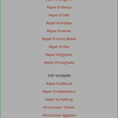
Om
Rejser til Alanya
Anissaras:
Rejser til Side
God
Rejser til Antalya
strand,
langt
Rejser til Kemer
til
Rejser til Sunny Beach
byen,
flot
Rejser til Oba
hotel,
Rejser til Egypten
fin
rengøring,
Rejser til Hurghada
dejlig
pool.
TOP 10 REJSER
Om
Rejser fra Billund
Lyttos
Rejser fra København
Mare:
Et
Rejser fra Aalborg
rigtigt
All Inclusive i Tyrkiet
dejlig
hotel,
All Inclusive i Egypten