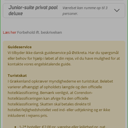
Junior-suite privat pool
Værelset kan rumme op til 3
deluxe
personer.
Læs her
Forbehold ift. beskrivelsen
Guideservice
Vi tilbyder ikke dansk guideservice på Østkreta. Har du spørgsmål
eller behov for hjælp i løbet af din rejse, vil du have mulighed for at
kontakte vores engelsktalende guide.
Turistskat
I Grækenland opkræver myndighederne en turistskat. Beløbet
varierer afhængigt af opholdets længde og den officielle
hotelklassificering. Bemærk venligst, at Corendon-
hotelklassificeringen kan afvige fra den officielle
hotelklassificering. Skatten skal betales direkte til
hotellet/lejlighedshotellet ved ind- eller udtjekning og er ikke
inkluderet i rejsens pris.
1-2* hoteller: €2,00 pr. værelse eller lejlighed pr. nat.