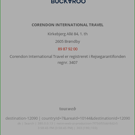
CORENDON INTERNATIONAL TRAVEL
Kirkebjerg Allé 84, 1. th
2605 Brøndby
89 87 92 00
Corendon International Travel er registreret i Rejsegarantifonden
regnr. 3407
TourWeb
©
destination-12090
| countryId=7&areaId=10144&destinationId=12090
NetMatch
dk | Search | 380.0.0.13 | netm-web-ui-production-7f756f55dd-8d2r5
3:58:45 PM (3:58:45 PM) | 303 (190|103)