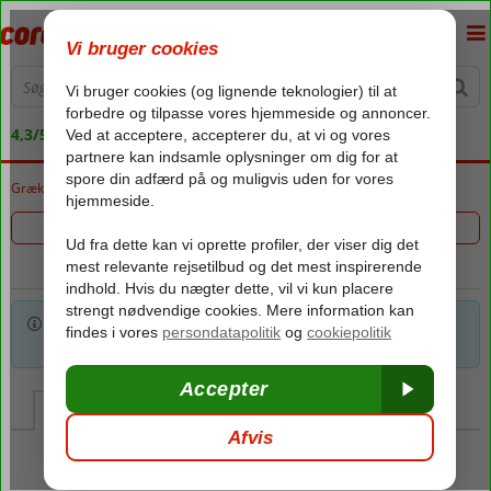
4,3/5 på Trustpilot
Grækenland
Forside
Kreta
Kreta
Kavros
Filtrer 0 hoteller
Vi har desværre ingen rejser ud fra de kriterier, du har valgt.
Prøv evt. at slette et eller flere af de valgte kriterier.
Kort