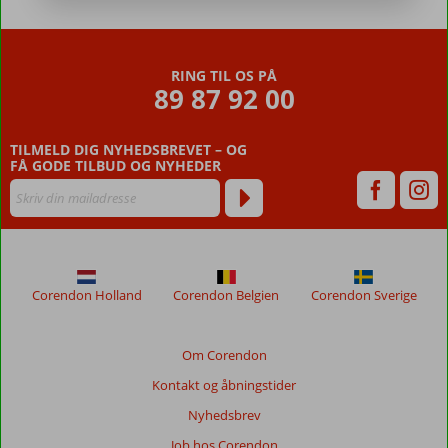
RING TIL OS PÅ
89 87 92 00
TILMELD DIG NYHEDSBREVET – OG
FÅ GODE TILBUD OG NYHEDER
Corendon Holland
Corendon Belgien
Corendon Sverige
Om Corendon
Kontakt og åbningstider
Nyhedsbrev
Job hos Corendon