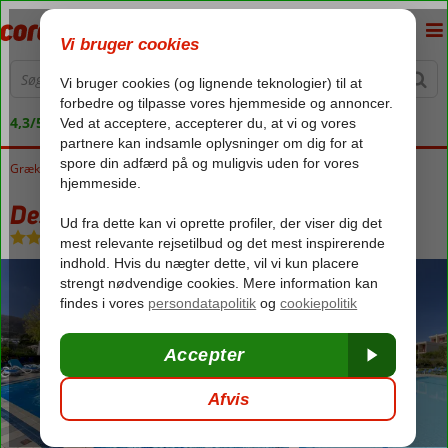
4,3/5 på Trustpilot
Grækenland
Forside
Kreta
Malia
Dessole Malia Beach
Dessole Malia Beach
All Inclusive
-
Hotel