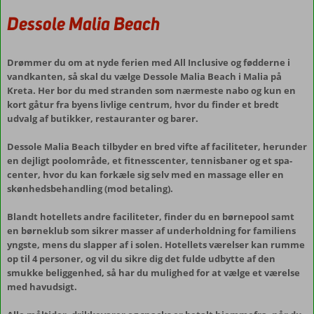
Dessole Malia Beach
Drømmer du om at nyde ferien med All Inclusive og fødderne i
vandkanten, så skal du vælge Dessole Malia Beach i Malia på
Kreta. Her bor du med stranden som nærmeste nabo og kun en
kort gåtur fra byens livlige centrum, hvor du finder et bredt
udvalg af butikker, restauranter og barer.
Dessole Malia Beach tilbyder en bred vifte af faciliteter, herunder
en dejligt poolområde, et fitnesscenter, tennisbaner og et spa-
center, hvor du kan forkæle sig selv med en massage eller en
skønhedsbehandling (mod betaling).
Blandt hotellets andre faciliteter, finder du en børnepool samt
en børneklub som sikrer masser af underholdning for familiens
yngste, mens du slapper af i solen. Hotellets værelser kan rumme
op til 4 personer, og vil du sikre dig det fulde udbytte af den
smukke beliggenhed, så har du mulighed for at vælge et værelse
med havudsigt.