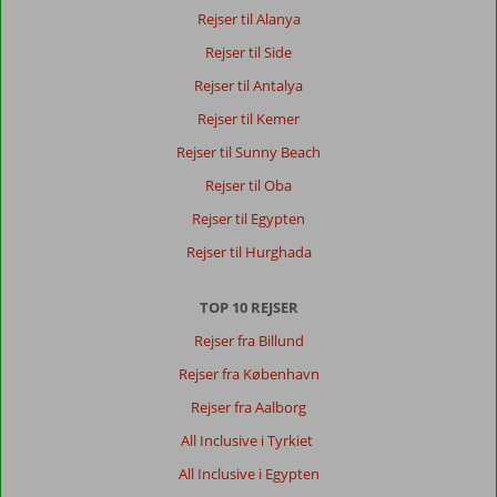
Dansk,
Rejser til Alanya
vælg
Rejser til Side
et
andet
Rejser til Antalya
sprog
Rejser til Kemer
her
Rejser til Sunny Beach
Rejser til Oba
Rejser til Egypten
Rejser til Hurghada
TOP 10 REJSER
Rejser fra Billund
Rejser fra København
Rejser fra Aalborg
All Inclusive i Tyrkiet
All Inclusive i Egypten