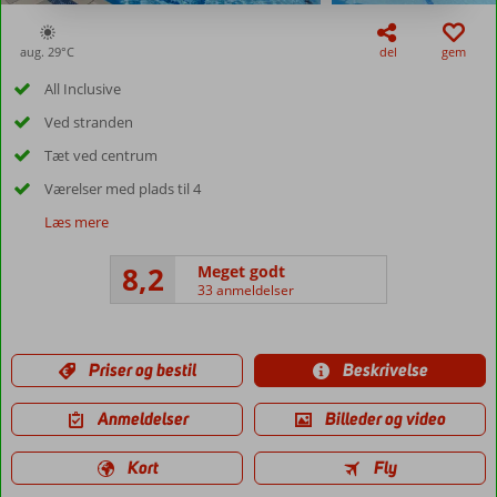
aug. 29°
C
del
gem
All Inclusive
Ved stranden
Tæt ved centrum
Værelser med plads til 4
Læs mere
8,2
Meget godt
33 anmeldelser
Priser og bestil
Beskrivelse
Anmeldelser
Billeder og video
Kort
Fly