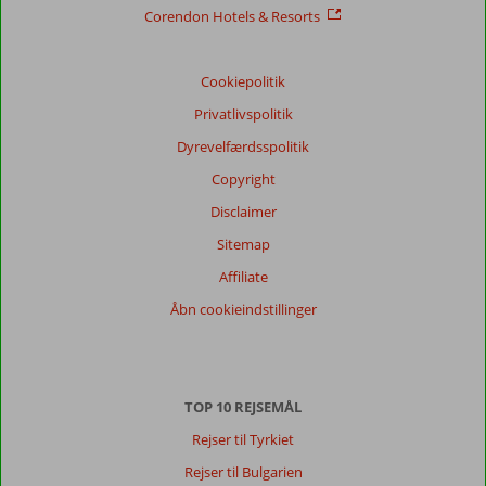
Service
8,8
Børnevenlig
9,0
Corendon Hotels & Resorts
Pris/kvalitet
7,8
Wifi-kvalitet
8,5
Cookiepolitik
Vores
gæsters
Privatlivspolitik
anmeldelser
Sprog
Dyrevelfærdsspolitik
Dansk (0)
Copyright
Filtrer
Disclaimer
rejseselskab
Sitemap
Alle
Affiliate
Sorter
Åbn cookieindstillinger
dato (ny > gammel)
Der
TOP 10 REJSEMÅL
er
ingen
Rejser til Tyrkiet
anmeldelser
Rejser til Bulgarien
på