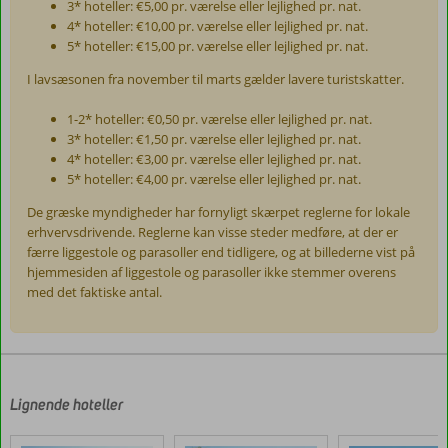
3* hoteller: €5,00 pr. værelse eller lejlighed pr. nat.
4* hoteller: €10,00 pr. værelse eller lejlighed pr. nat.
5* hoteller: €15,00 pr. værelse eller lejlighed pr. nat.
I lavsæsonen fra november til marts gælder lavere turistskatter.
1-2* hoteller: €0,50 pr. værelse eller lejlighed pr. nat.
3* hoteller: €1,50 pr. værelse eller lejlighed pr. nat.
4* hoteller: €3,00 pr. værelse eller lejlighed pr. nat.
5* hoteller: €4,00 pr. værelse eller lejlighed pr. nat.
De græske myndigheder har fornyligt skærpet reglerne for lokale
erhvervsdrivende. Reglerne kan visse steder medføre, at der er
færre liggestole og parasoller end tidligere, og at billederne vist på
hjemmesiden af liggestole og parasoller ikke stemmer overens
med det faktiske antal.
Anmeldelserne
er
skrevet
af
Lignende hoteller
vores
kunder