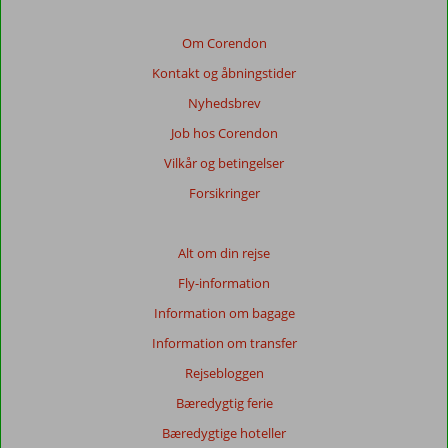
af
de
Om Corendon
viste
Kontakt og åbningstider
anmeldelser.
Mere
Nyhedsbrev
om
Job hos Corendon
vores
anmeldelser.
Vilkår og betingelser
Forsikringer
Totalscore
Baseret
Alt om din rejse
på:
Fly-information
33
anmeldelser
Information om bagage
Information om transfer
Rejsebloggen
Score
fordeling
Bæredygtig ferie
Generelt indtryk
8,2
Maden
7,8
Bæredygtige hoteller
Beliggenhed
9,1
Værelserne
6,8