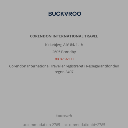
blev
vedligeholdt,
det
meste
af
personalet
CORENDON INTERNATIONAL TRAVEL
var
meget
Kirkebjerg Allé 84, 1. th
søde
2605 Brøndby
og
89 87 92 00
hjælpesomme,
og
Corendon International Travel er registreret i Rejsegarantifonden
udvalget
regnr. 3407
i
buffeten
var
forskelligt
og
salat,
frugt
og
TourWeb
kage
©
accommodation-2785
| accommodationId=2785