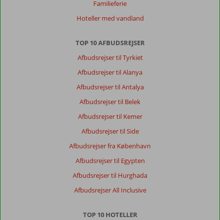
Familieferie
tårne
Hoteller med vandland
og
aktive
livereddere.
TOP 10 AFBUDSREJSER
Tæt
Afbudsrejser til Tyrkiet
på
vandsport.
Afbudsrejser til Alanya
Afbudsrejser til Antalya
Om
Meropi
Afbudsrejser til Belek
Lejlighedshotel:
Afbudsrejser til Kemer
Billeder
er
Afbudsrejser til Side
taknemmelige
Afbudsrejser fra København
og
virkeligheden
Afbudsrejser til Egypten
var
Afbudsrejser til Hurghada
en
anden.
Afbudsrejser All Inclusive
Værelserne
var
TOP 10 HOTELLER
slidte,