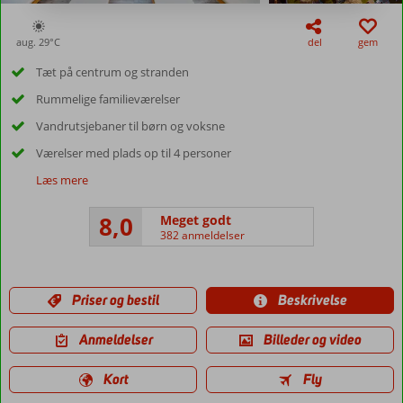
aug. 29°
C
del
gem
Tæt på centrum og stranden
Rummelige familieværelser
Vandrutsjebaner til børn og voksne
Værelser med plads op til 4 personer
Læs mere
8,0
Meget godt
382 anmeldelser
Priser og bestil
Beskrivelse
Anmeldelser
Billeder og video
Kort
Fly