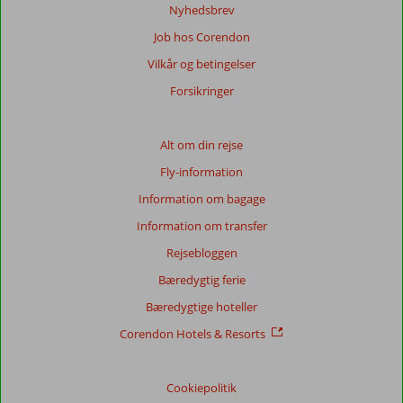
om
Nyhedsbrev
vores
Job hos Corendon
anmeldelser.
Vilkår og betingelser
Totalscore
Forsikringer
Baseret
på:
Alt om din rejse
382
Fly-information
anmeldelser
Information om bagage
Information om transfer
Score
Rejsebloggen
fordeling
Generelt indtryk
8,0
Maden
8,1
Bæredygtig ferie
Beliggenhed
8,3
Værelserne
6,8
Bæredygtige hoteller
Service
7,9
Børnevenlig
8,1
Pris/kvalitet
7,8
Wifi-kvalitet
6,0
Corendon Hotels & Resorts
Vores
Cookiepolitik
gæsters