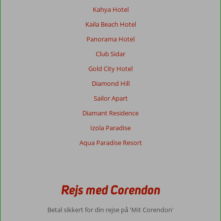
træ-
Kahya Hotel
dør
Kaila Beach Hotel
og
træ-
Panorama Hotel
interiør
Club Sidar
havde
store
Gold City Hotel
vandskader
Diamond Hill
fra
bad
Sailor Apart
eller
Diamant Residence
køleskab,
parasoller
Izola Paradise
om
Aqua Paradise Resort
poolen
var
revet
itu.
Haven
Rejs med Corendon
var
pæn
Betal sikkert for din rejse på 'Mit Corendon'
og