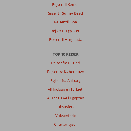
ok,
Rejser til Kemer
der
Rejser til Sunny Beach
var
lidt
Rejser til Oba
liv,
Rejser til Egypten
en
enkelt
Rejser til Hurghada
minigolf
og
TOP 10 REJSER
flere
restauranter.
Rejser fra Billund
Stranden
Rejser fra København
var
tæt
Rejser fra Aalborg
på
All Inclusive i Tyrkiet
og
pæn.
All Inclusive i Egypten
Et
Luksusferie
stort
+
Voksenferie
at
Charterrejser
se
livredder