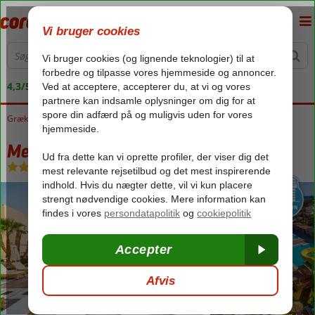
4,3/5 på Trustpilot
Grækenland
Forside
Kreta
Malia
Meropi Lejlighedshotel
Meropi Lejlighedshotel
All Inclusive
-
Lejlighedshotel