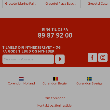
Meropi
Grecotel Marine Palace & Aqua Park
Grecotel Plaza Beach House
Grecotel Casa 
Lejlighedshotel
Anmeldelser,
der
er
RING TIL OS PÅ
ældre
89 87 92 00
end
48
TILMELD DIG NYHEDSBREVET – OG
måneder,
FÅ GODE TILBUD OG NYHEDER
vises
ikke
længere
for
at
sikre
relevansen
Corendon Holland
Corendon Belgien
Corendon Sverige
af
de
viste
Om Corendon
anmeldelser.
Kontakt og åbningstider
Mere