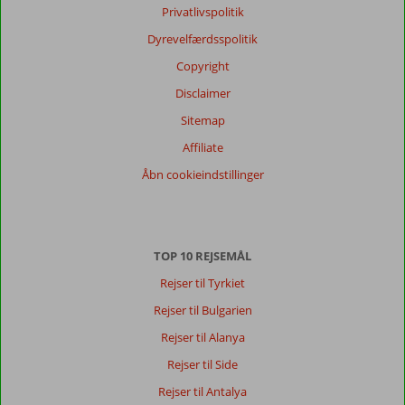
anmeldelser
Privatlivspolitik
Sprog
Dyrevelfærdsspolitik
Dansk (17)
Copyright
Filtrer
rejseselskab
Disclaimer
Alle
Sitemap
Sorter
Affiliate
dato (ny > gammel)
Åbn cookieindstillinger
Lisbeth
7,0
Denmark
TOP 10 REJSEMÅL
Familie med store børn
,
11 juli 2026
Rejser til Tyrkiet
Rejser til Bulgarien
Om
Rejser til Alanya
Malia:
Rejser til Side
Byen
Rejser til Antalya
var