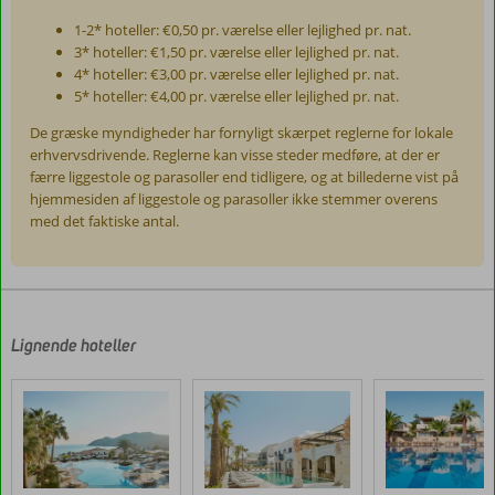
1-2* hoteller: €0,50 pr. værelse eller lejlighed pr. nat.
3* hoteller: €1,50 pr. værelse eller lejlighed pr. nat.
4* hoteller: €3,00 pr. værelse eller lejlighed pr. nat.
5* hoteller: €4,00 pr. værelse eller lejlighed pr. nat.
De græske myndigheder har fornyligt skærpet reglerne for lokale
erhvervsdrivende. Reglerne kan visse steder medføre, at der er
færre liggestole og parasoller end tidligere, og at billederne vist på
hjemmesiden af liggestole og parasoller ikke stemmer overens
med det faktiske antal.
Anmeldelserne
er
skrevet
af
Lignende hoteller
vores
kunder
efter
deres
ophold
på