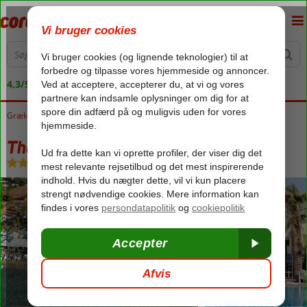
4,3/5 på Trustpilot
Grækenland
Forside
Kreta
Malia
Theo Star Beach
Theo Star Beach
Morgenmad
-
Lejlighedshotel