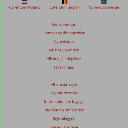
sikre
Corendon Holland
Corendon Belgien
Corendon Sverige
relevansen
af
de
Om Corendon
viste
Kontakt og åbningstider
anmeldelser.
Mere
Nyhedsbrev
om
Job hos Corendon
vores
anmeldelser.
Vilkår og betingelser
Forsikringer
Totalscore
Baseret
Alt om din rejse
på:
Fly-information
38
anmeldelser
Information om bagage
Information om transfer
Rejsebloggen
Score
fordeling
Bæredygtig ferie