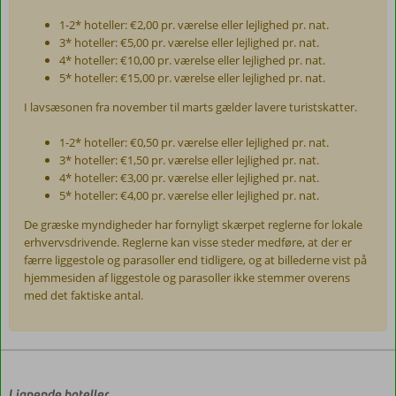
1-2* hoteller: €2,00 pr. værelse eller lejlighed pr. nat.
3* hoteller: €5,00 pr. værelse eller lejlighed pr. nat.
4* hoteller: €10,00 pr. værelse eller lejlighed pr. nat.
5* hoteller: €15,00 pr. værelse eller lejlighed pr. nat.
I lavsæsonen fra november til marts gælder lavere turistskatter.
1-2* hoteller: €0,50 pr. værelse eller lejlighed pr. nat.
3* hoteller: €1,50 pr. værelse eller lejlighed pr. nat.
4* hoteller: €3,00 pr. værelse eller lejlighed pr. nat.
5* hoteller: €4,00 pr. værelse eller lejlighed pr. nat.
De græske myndigheder har fornyligt skærpet reglerne for lokale
erhvervsdrivende. Reglerne kan visse steder medføre, at der er
færre liggestole og parasoller end tidligere, og at billederne vist på
hjemmesiden af liggestole og parasoller ikke stemmer overens
med det faktiske antal.
Anmeldelserne
er
skrevet
af
Lignende hoteller