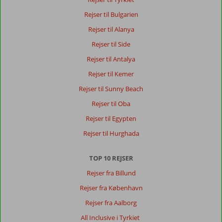
anmeldelser
Rejser til Bulgarien
på
Dansk,
Rejser til Alanya
vælg
Rejser til Side
et
andet
Rejser til Antalya
sprog
Rejser til Kemer
her
Rejser til Sunny Beach
Rejser til Oba
Rejser til Egypten
Rejser til Hurghada
TOP 10 REJSER
Rejser fra Billund
Rejser fra København
Rejser fra Aalborg
All Inclusive i Tyrkiet