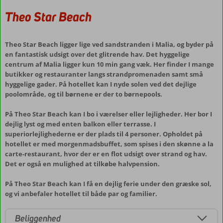
Theo Star Beach
Theo Star Beach ligger lige ved sandstranden i Malia, og byder på
en fantastisk udsigt over det glitrende hav. Det hyggelige
centrum af Malia ligger kun 10 min gang væk. Her finder I mange
butikker og restauranter langs strandpromenaden samt små
hyggelige gader. På hotellet kan I nyde solen ved det dejlige
poolområde, og til børnene er der to børnepools.
På Theo Star Beach kan I bo i værelser eller lejligheder. Her bor I
dejlig lyst og med enten balkon eller terrasse. I
superiorlejlighederne er der plads til 4 personer. Opholdet på
hotellet er med morgenmadsbuffet, som spises i den skønne a la
carte-restaurant, hvor der er en flot udsigt over strand og hav.
Det er også en mulighed at tilkøbe halvpension.
På Theo Star Beach kan I få en dejlig ferie under den græske sol,
og vi anbefaler hotellet til både par og familier.
Beliggenhed