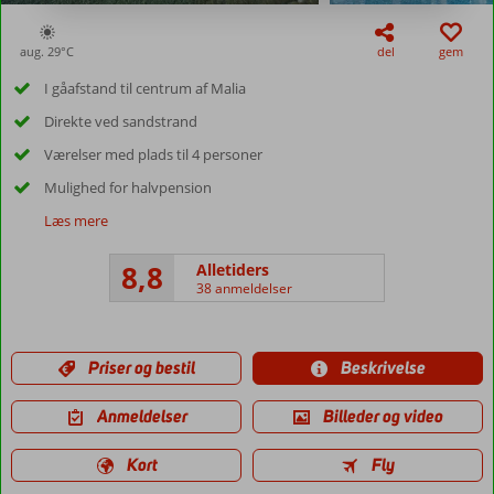
aug. 29°
C
del
gem
I gåafstand til centrum af Malia
Direkte ved sandstrand
Værelser med plads til 4 personer
Mulighed for halvpension
Læs mere
8,8
Alletiders
38 anmeldelser
Priser og bestil
Beskrivelse
Anmeldelser
Billeder og video
Kort
Fly